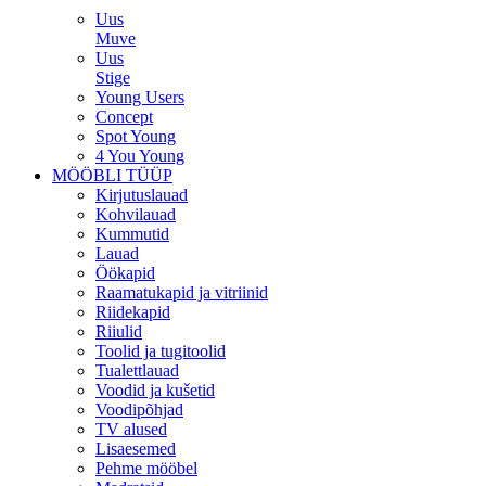
Uus
Muve
Uus
Stige
Young Users
Concept
Spot Young
4 You Young
MÖÖBLI TÜÜP
Kirjutuslauad
Kohvilauad
Kummutid
Lauad
Öökapid
Raamatukapid ja vitriinid
Riidekapid
Riiulid
Toolid ja tugitoolid
Tualettlauad
Voodid ja kušetid
Voodipõhjad
TV alused
Lisaesemed
Pehme mööbel