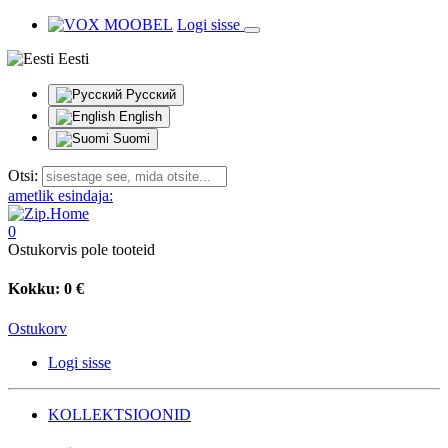
Logi sisse
Eesti
Русский
English
Suomi
Otsi:
ametlik esindaja:
0
Ostukorvis pole tooteid
Kokku:
0 €
Ostukorv
Logi sisse
KOLLEKTSIOONID