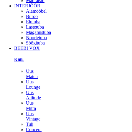
Madratsid
INTERJÖÖR
Aiamööbel
Büroo
Elutuba
Lastetuba
Magamistuba
Noortetuba
Söögituba
BEEBI VOX
Kõik
Uus
Match
Uus
Lounge
Uus
Altitude
Uus
Mitra
Uus
Vintage
Tuli
Concept