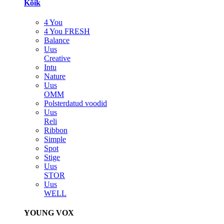
Kõik
4 You
4 You FRESH
Balance
Uus
Creative
Intu
Nature
Uus
OMM
Polsterdatud voodid
Uus
Reli
Ribbon
Simple
Spot
Stige
Uus
STOR
Uus
WELL
YOUNG VOX