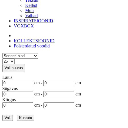
Tekstiil
Kellad
Muu
Vaibad
INSPIRATSIOONID
VOXBOX
KOLLEKTSIOONID
Polsterdatud voodid
Vali suurus
Laius
cm -
cm
Sügavus
cm -
cm
Kõrgus
cm -
cm
Vali
Kustuta