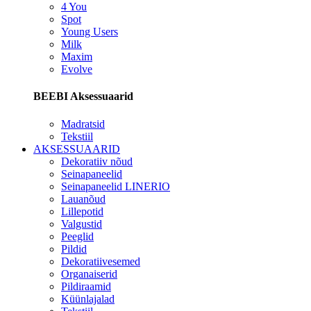
4 You
Spot
Young Users
Milk
Maxim
Evolve
BEEBI Aksessuaarid
Madratsid
Tekstiil
AKSESSUAARID
Dekoratiiv nõud
Seinapaneelid
Seinapaneelid LINERIO
Lauanõud
Lillepotid
Valgustid
Peeglid
Pildid
Dekoratiivesemed
Organaiserid
Pildiraamid
Küünlajalad