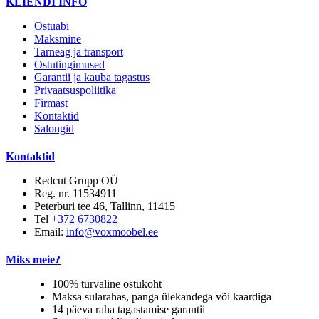
KLIENDI INFO
Ostuabi
Maksmine
Tarneag ja transport
Ostutingimused
Garantii ja kauba tagastus
Privaatsuspoliitika
Firmast
Kontaktid
Salongid
Kontaktid
Redcut Grupp OÜ
Reg. nr. 11534911
Peterburi tee 46, Tallinn, 11415
Tel
+372 6730822
Email:
info@voxmoobel.ee
Miks meie?
100% turvaline ostukoht
Maksa sularahas, panga ülekandega või kaardiga
14 päeva raha tagastamise garantii