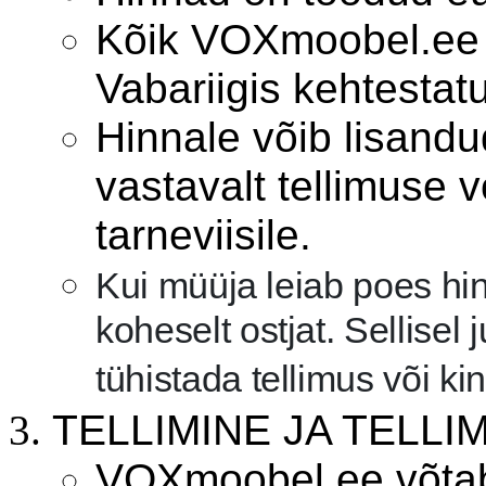
Kõik VOXmoobel.ee 
Vabariigis kehtesta
Hinnale võib lisand
vastavalt tellimuse 
tarneviisile.
Kui müüja leiab poes hin
koheselt ostjat. Sellisel
tühistada tellimus või ki
TELLIMINE JA TELLI
VOXmoobel.ee võtab t