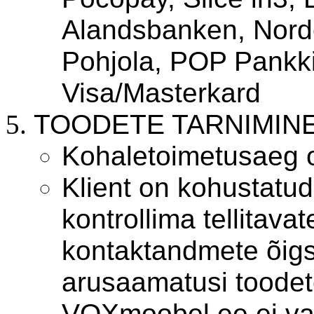
Alandsbanken, Nord
Pohjola, POP Pankki
Visa/Masterkard
TOODETE TARNIMIN
Kohaletoimetusaeg 
Klient on kohustatud
kontrollima tellitava
kontaktandmete õigsu
arusaamatusi toodet
VOXmoobel.ee ei va