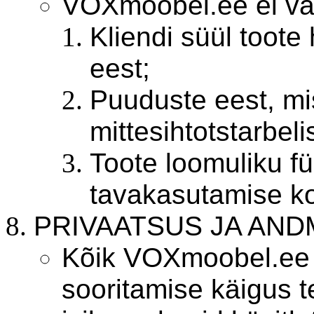
VOXmoobel.ee ei va
Kliendi süül toot
eest;
Puuduste eest, mi
mittesihtotstarbel
Toote loomuliku fü
tavakasutamise ko
PRIVAATSUS JA AND
Kõik VOXmoobel.ee 
sooritamise käigus t