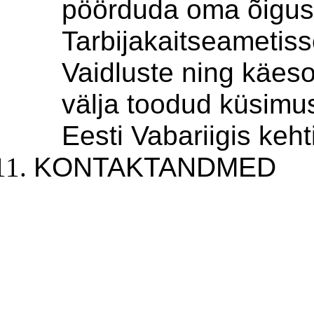
pöörduda oma õigust
Tarbijakaitseametiss
Vaidluste ning käeso
välja toodud küsimu
Eesti Vabariigis keht
KONTAKTANDMED