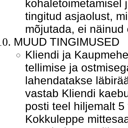
kohaletoimetamisel ju
tingitud asjaolust,
mõjutada, ei näinud 
MUUD TINGIMUSED
Kliendi ja Kaupmehe
tellimise ja ostmise
lahendatakse läbirä
vastab Kliendi kaebu
posti teel hiljemalt 
Kokkuleppe mittesaa