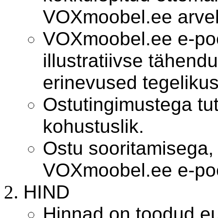
VOXmoobel.ee arvel
VOXmoobel.ee e-poes
illustratiivse tähen
erinevused tegelikust
Ostutingimustega tut
kohustuslik.
Ostu sooritamisega, 
VOXmoobel.ee e-poe
HIND
Hinnad on toodud e