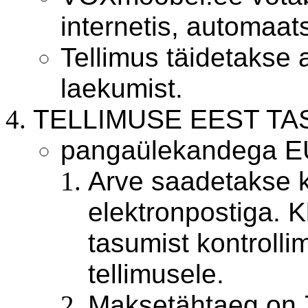
internetis, automaat
Tellimus täidetakse 
laekumist.
TELLIMUSE EEST TA
pangaülekandega E
Arve saadetakse kl
elektronpostiga. 
tasumist kontroll
tellimusele.
Maksetähtaeg on 7