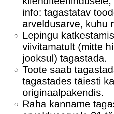
klienditeenindusele,
info: tagastatav too
arveldusarve, kuhu 
Lepingu katkestamis
viivitamatult (mitte 
jooksul) tagastada.
Toote saab tagastada
tagastades täiesti k
originaalpakendis.
Raha kanname tagast