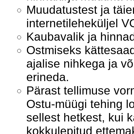
Muudatustest ja täie
internetileheküljel
Kaubavalik ja hinna
Ostmiseks kättesaa
ajalise nihkega ja võ
erineda.
Pärast tellimuse vor
Ostu-müügi tehing l
sellest hetkest, kui
kokkulepitud ettem