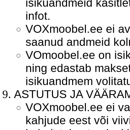
isikuandmeid käsitle
infot.
VOXmoobel.ee ei av
saanud andmeid kol
VOmoobel.ee on isik
ning edastab makset
isikuandmem volitat
ASTUTUS JA VÄÄRA
VOXmoobel.ee ei vast
kahjude eest või viiv