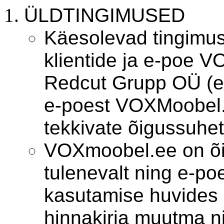
ÜLDTINGIMUSED
Käesolevad tingimu
klientide ja e-poe 
Redcut Grupp OÜ (e
e-poest VOXMoobel.
tekkivate õigussuhet
VOXmoobel.ee on õi
tulenevalt ning e-po
kasutamise huvides 
hinnakirja muutma n