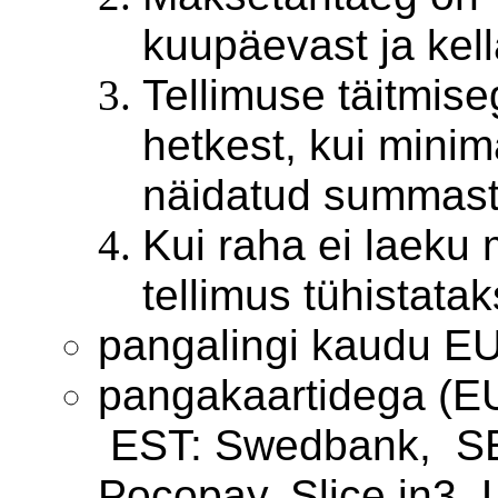
kuupäevast ja kell
Tellimuse täitmis
hetkest, kui mini
näidatud summast
Kui raha ei laeku 
tellimus tühistata
pangalingi kaudu E
pangakaartidega (EU
EST: Swedbank, SE
Pocopay, Slice in3, L