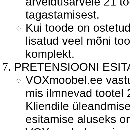
arveldusarvele 21 t
tagastamisest.
Kui toode on ostetu
lisatud veel mõni to
komplekt.
PRETENSIOONI ESIT
VOXmoobel.ee vastu
mis ilmnevad tootel 
Kliendile üleandmis
esitamise aluseks o