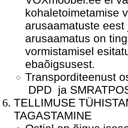
kohaletoimetamise vi
arusaamatuste eest ju
arusaamatus on tingi
vormistamisel esita
ebaõigsusest.
Transporditeenust 
DPD ja SMRATPOS
TELLIMUSE TÜHISTA
TAGASTAMINE