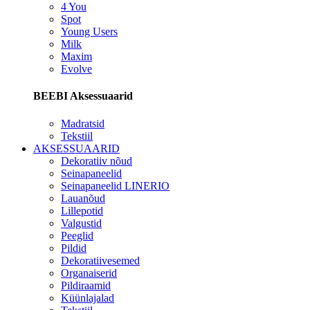
4 You
Spot
Young Users
Milk
Maxim
Evolve
BEEBI Aksessuaarid
Madratsid
Tekstiil
AKSESSUAARID
Dekoratiiv nõud
Seinapaneelid
Seinapaneelid LINERIO
Lauanõud
Lillepotid
Valgustid
Peeglid
Pildid
Dekoratiivesemed
Organaiserid
Pildiraamid
Küünlajalad