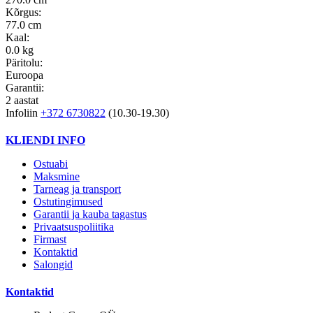
Kõrgus:
77.0 cm
Kaal:
0.0 kg
Päritolu:
Euroopa
Garantii:
2 aastat
Infoliin
+372 6730822
(10.30-19.30)
KLIENDI INFO
Ostuabi
Maksmine
Tarneag ja transport
Ostutingimused
Garantii ja kauba tagastus
Privaatsuspoliitika
Firmast
Kontaktid
Salongid
Kontaktid