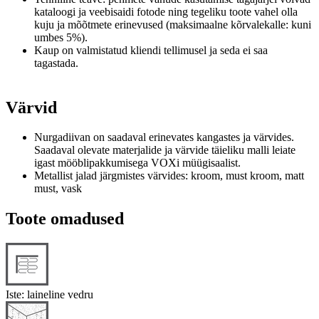
kataloogi ja veebisaidi fotode ning tegeliku toote vahel olla
kuju ja mõõtmete erinevused (maksimaalne kõrvalekalle: kuni
umbes 5%).
Kaup on valmistatud kliendi tellimusel ja seda ei saa
tagastada.
Värvid
Nurgadiivan on saadaval erinevates kangastes ja värvides.
Saadaval olevate materjalide ja värvide täieliku malli leiate
igast mööblipakkumisega VOXi müügisaalist.
Metallist jalad järgmistes värvides: kroom, must kroom, matt
must, vask
Toote omadused
Iste: laineline vedru