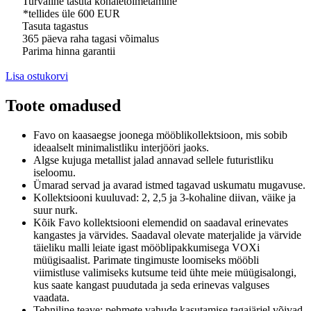
Turvaline tasuta kohaletoimetamine
*tellides üle 600 EUR
Tasuta tagastus
365 päeva raha tagasi võimalus
Parima hinna garantii
Lisa ostukorvi
Toote omadused
Favo on kaasaegse joonega mööblikollektsioon, mis sobib
ideaalselt minimalistliku interjööri jaoks.
Algse kujuga metallist jalad annavad sellele futuristliku
iseloomu.
Ümarad servad ja avarad istmed tagavad uskumatu mugavuse.
Kollektsiooni kuuluvad: 2, 2,5 ja 3-kohaline diivan, väike ja
suur nurk.
Kõik Favo kollektsiooni elemendid on saadaval erinevates
kangastes ja värvides.
Saadaval olevate materjalide ja värvide
täieliku malli leiate igast mööblipakkumisega VOXi
müügisaalist.
Parimate tingimuste loomiseks mööbli
viimistluse valimiseks kutsume teid ühte meie müügisalongi,
kus saate kangast puudutada ja seda erinevas valguses
vaadata.
Tehniline teave: pehmete vahude kasutamise tagajärjel võivad