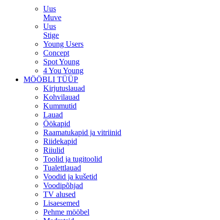
Uus
Muve
Uus
Stige
Young Users
Concept
Spot Young
4 You Young
MÖÖBLI TÜÜP
Kirjutuslauad
Kohvilauad
Kummutid
Lauad
Öökapid
Raamatukapid ja vitriinid
Riidekapid
Riiulid
Toolid ja tugitoolid
Tualettlauad
Voodid ja kušetid
Voodipõhjad
TV alused
Lisaesemed
Pehme mööbel