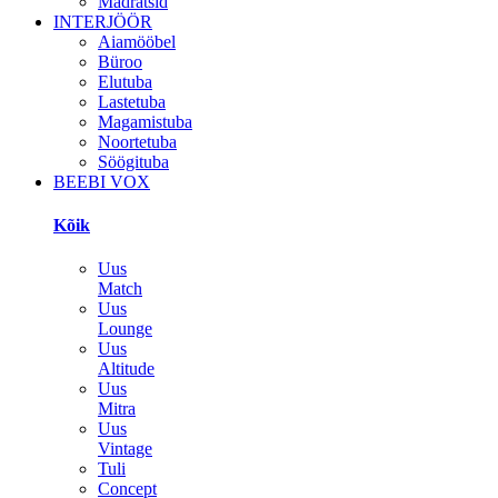
Madratsid
INTERJÖÖR
Aiamööbel
Büroo
Elutuba
Lastetuba
Magamistuba
Noortetuba
Söögituba
BEEBI VOX
Kõik
Uus
Match
Uus
Lounge
Uus
Altitude
Uus
Mitra
Uus
Vintage
Tuli
Concept