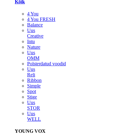
Kõik
4 You
4 You FRESH
Balance
Uus
Creative
Intu
Nature
Uus
OMM
Polsterdatud voodid
Uus
Reli
Ribbon
Simple
Spot
Stige
Uus
STOR
Uus
WELL
YOUNG VOX