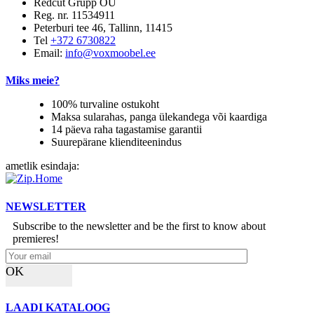
Redcut Grupp OÜ
Reg. nr. 11534911
Peterburi tee 46, Tallinn, 11415
Tel
+372 6730822
Email:
info@voxmoobel.ee
Miks meie?
100% turvaline ostukoht
Maksa sularahas, panga ülekandega või kaardiga
14 päeva raha tagastamise garantii
Suurepärane klienditeenindus
ametlik esindaja:
NEWSLETTER
Subscribe to the newsletter and be the first to know about
premieres!
OK
LAADI KATALOOG