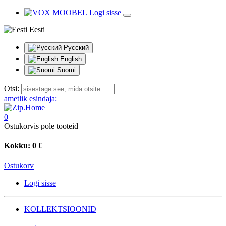
Logi sisse
Eesti
Русский
English
Suomi
Otsi:
ametlik esindaja:
0
Ostukorvis pole tooteid
Kokku:
0 €
Ostukorv
Logi sisse
KOLLEKTSIOONID