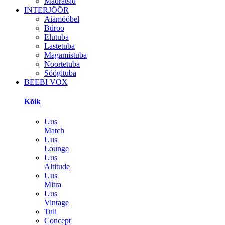
Madratsid
INTERJÖÖR
Aiamööbel
Büroo
Elutuba
Lastetuba
Magamistuba
Noortetuba
Söögituba
BEEBI VOX
Kõik
Uus
Match
Uus
Lounge
Uus
Altitude
Uus
Mitra
Uus
Vintage
Tuli
Concept