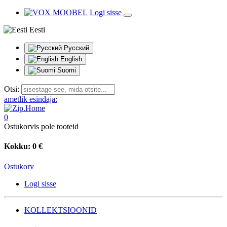
Logi sisse
Eesti
Русский
English
Suomi
Otsi:
ametlik esindaja:
0
Ostukorvis pole tooteid
Kokku:
0 €
Ostukorv
Logi sisse
KOLLEKTSIOONID