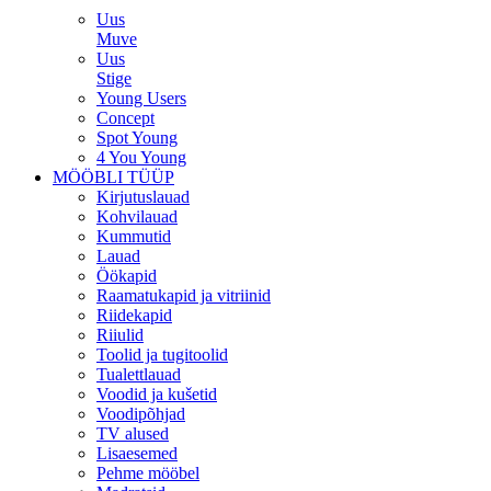
Uus
Muve
Uus
Stige
Young Users
Concept
Spot Young
4 You Young
MÖÖBLI TÜÜP
Kirjutuslauad
Kohvilauad
Kummutid
Lauad
Öökapid
Raamatukapid ja vitriinid
Riidekapid
Riiulid
Toolid ja tugitoolid
Tualettlauad
Voodid ja kušetid
Voodipõhjad
TV alused
Lisaesemed
Pehme mööbel