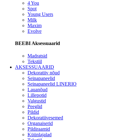
4 You
Spot
Young Users
Milk
Maxim
Evolve
BEEBI Aksessuaarid
Madratsid
Tekstiil
AKSESSUAARID
Dekoratiiv nõud
Seinapaneelid
Seinapaneelid LINERIO
Lauanõud
Lillepotid
Valgustid
Peeglid
Pildid
Dekoratiivesemed
Organaiserid
Pildiraamid
Küünlajalad