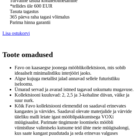
Turvaline tasuta kohaletoimetamine
*tellides üle 600 EUR
Tasuta tagastus
365 päeva raha tagasi võimalus
Parima hinna garantii
Lisa ostukorvi
Toote omadused
Favo on kaasaegse joonega mööblikollektsioon, mis sobib
ideaalselt minimalistliku interjööri jaoks.
Algse kujuga metallist jalad annavad sellele futuristliku
iseloomu.
Ümarad servad ja avarad istmed tagavad uskumatu mugavuse.
Kollektsiooni kuuluvad: 2, 2,5 ja 3-kohaline diivan, väike ja
suur nurk.
Kõik Favo kollektsiooni elemendid on saadaval erinevates
kangastes ja värvides.
Saadaval olevate materjalide ja värvide
täieliku malli leiate igast mööblipakkumisega VOXi
müügisaalist.
Parimate tingimuste loomiseks mööbli
viimistluse valimiseks kutsume teid ühte meie müügisalongi,
kus saate kangast puudutada ja seda erinevas valguses