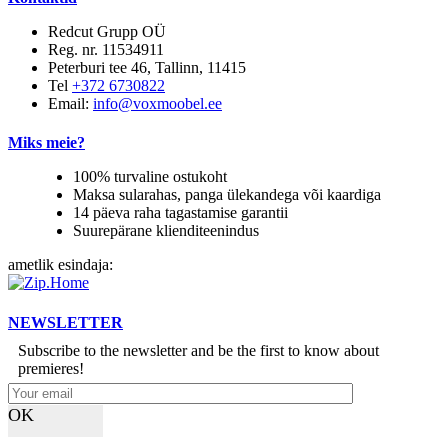
Redcut Grupp OÜ
Reg. nr. 11534911
Peterburi tee 46, Tallinn, 11415
Tel
+372 6730822
Email:
info@voxmoobel.ee
Miks meie?
100% turvaline ostukoht
Maksa sularahas, panga ülekandega või kaardiga
14 päeva raha tagastamise garantii
Suurepärane klienditeenindus
ametlik esindaja:
NEWSLETTER
Subscribe to the newsletter and be the first to know about
premieres!
OK