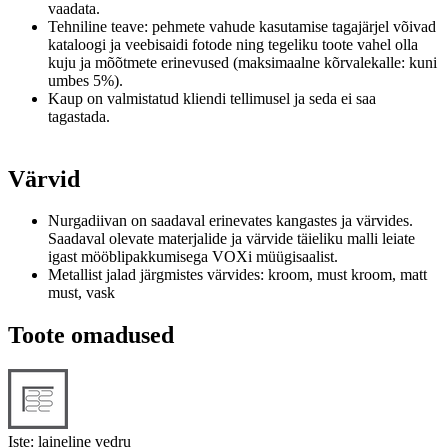
vaadata.
Tehniline teave: pehmete vahude kasutamise tagajärjel võivad
kataloogi ja veebisaidi fotode ning tegeliku toote vahel olla
kuju ja mõõtmete erinevused (maksimaalne kõrvalekalle: kuni
umbes 5%).
Kaup on valmistatud kliendi tellimusel ja seda ei saa
tagastada.
Värvid
Nurgadiivan on saadaval erinevates kangastes ja värvides.
Saadaval olevate materjalide ja värvide täieliku malli leiate
igast mööblipakkumisega VOXi müügisaalist.
Metallist jalad järgmistes värvides: kroom, must kroom, matt
must, vask
Toote omadused
Iste: laineline vedru