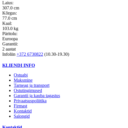
Laius:
307.0 cm
Kõrgus:
77.0 cm
Kaal:
103.0 kg
Päritolu:
Euroopa
Garantii:
2 aastat
Infoliin
+372 6730822
(10.30-19.30)
KLIENDI INFO
Ostuabi
Maksmine
Tarneag ja transport
Ostutingimused
Garantii ja kauba tagastus
Privaatsuspoliitika
Firmast
Kontaktid
Salongid
Kontaktid