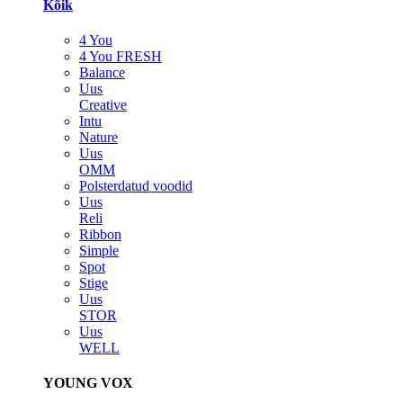
Kõik
4 You
4 You FRESH
Balance
Uus
Creative
Intu
Nature
Uus
OMM
Polsterdatud voodid
Uus
Reli
Ribbon
Simple
Spot
Stige
Uus
STOR
Uus
WELL
YOUNG VOX