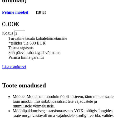
ottoman)
Pehme mööbel
118485
0.00€
Kogus
Turvaline tasuta kohaletoimetamine
*tellides üle 600 EUR
Tasuta tagastus
365 päeva raha tagasi võimalus
Parima hinna garantii
Lisa ostukorvi
Toote omadused
Mööbel Modus on moodulmööbli süsteem, tänu millele saate
luua mööbli, mis sobib ideaalselt teie vajadustele ja
ruumilistele võimalustele.
Mööblipakkumisega statsionaarsetes VOX müügisalongides
saate nurga vastavalt oma vajadustele konfigureerida, valides