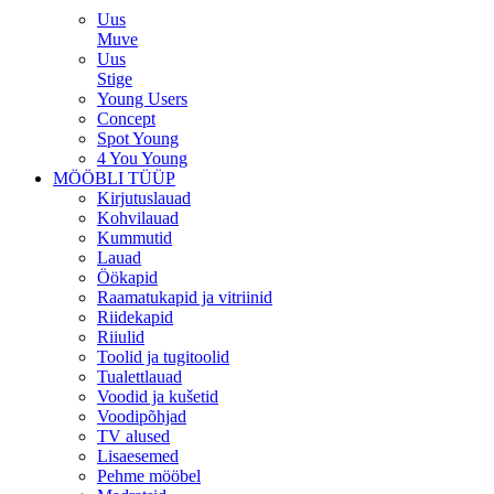
Uus
Muve
Uus
Stige
Young Users
Concept
Spot Young
4 You Young
MÖÖBLI TÜÜP
Kirjutuslauad
Kohvilauad
Kummutid
Lauad
Öökapid
Raamatukapid ja vitriinid
Riidekapid
Riiulid
Toolid ja tugitoolid
Tualettlauad
Voodid ja kušetid
Voodipõhjad
TV alused
Lisaesemed
Pehme mööbel