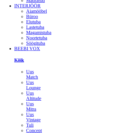
Madratsid
INTERJÖÖR
Aiamööbel
Büroo
Elutuba
Lastetuba
Magamistuba
Noortetuba
Söögituba
BEEBI VOX
Kõik
Uus
Match
Uus
Lounge
Uus
Altitude
Uus
Mitra
Uus
Vintage
Tuli
Concept