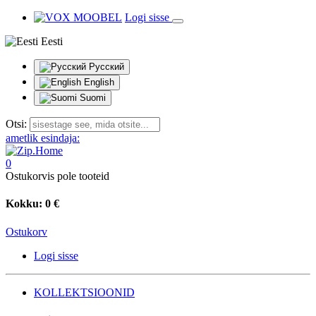
Logi sisse
Eesti
Русский
English
Suomi
Otsi:
ametlik esindaja:
0
Ostukorvis pole tooteid
Kokku:
0 €
Ostukorv
Logi sisse
KOLLEKTSIOONID