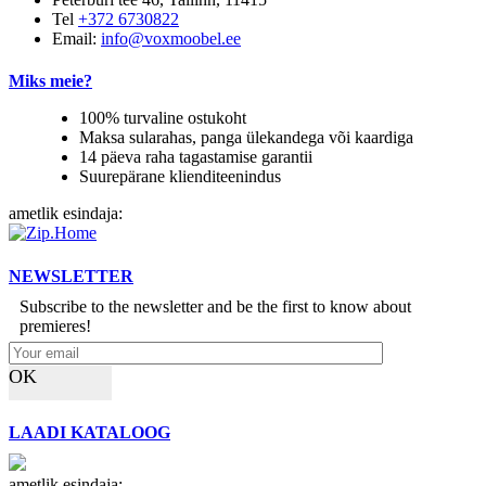
Tel
+372 6730822
Email:
info@voxmoobel.ee
Miks meie?
100% turvaline ostukoht
Maksa sularahas, panga ülekandega või kaardiga
14 päeva raha tagastamise garantii
Suurepärane klienditeenindus
ametlik esindaja:
NEWSLETTER
Subscribe to the newsletter and be the first to know about
premieres!
OK
LAADI KATALOOG
ametlik esindaja: