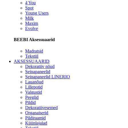
4 You
Spot
Young Users
Milk
Maxim
Evolve
BEEBI Aksessuaarid
Madratsid
Tekstiil
AKSESSUAARID
Dekoratiiv nõud
Seinapaneelid
Seinapaneelid LINERIO
Lauanõud
Lillepotid
Valgustid
Peeglid
Pildid
Dekoratiivesemed
Organaiserid
Pildiraamid
Küünlajalad