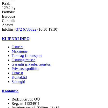
Kaal:
129.2 kg
Päritolu:
Euroopa
Garantii:
2 aastat
Infoliin
+372 6730822
(10.30-19.30)
KLIENDI INFO
Ostuabi
Maksmine
Tarneag ja transport
Ostutingimused
Garantii ja kauba tagastus
Privaatsuspoliitika
Firmast
Kontaktid
Salongid
Kontaktid
Redcut Grupp OÜ
Reg. nr. 11534911
Peterburi tee 46, Tallinn, 11415