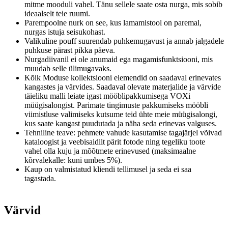
mitme mooduli vahel.
Tänu sellele saate osta nurga, mis sobib
ideaalselt teie ruumi.
Parempoolne nurk on see, kus lamamistool on paremal,
nurgas istuja seisukohast.
Valikuline pouff suurendab puhkemugavust ja annab jalgadele
puhkuse pärast pikka päeva.
Nurgadiivanil ei ole anumaid ega magamisfunktsiooni, mis
muudab selle ülimugavaks.
Kõik Moduse kollektsiooni elemendid on saadaval erinevates
kangastes ja värvides.
Saadaval olevate materjalide ja värvide
täieliku malli leiate igast mööblipakkumisega VOXi
müügisalongist.
Parimate tingimuste pakkumiseks mööbli
viimistluse valimiseks kutsume teid ühte meie müügisalongi,
kus saate kangast puudutada ja näha seda erinevas valguses.
Tehniline teave: pehmete vahude kasutamise tagajärjel võivad
kataloogist ja veebisaidilt pärit fotode ning tegeliku toote
vahel olla kuju ja mõõtmete erinevused (maksimaalne
kõrvalekalle: kuni umbes 5%).
Kaup on valmistatud kliendi tellimusel ja seda ei saa
tagastada.
Värvid