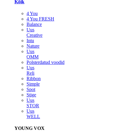
Kõik
4 You
4 You FRESH
Balance
Uus
Creative
Intu
Nature
Uus
OMM
Polsterdatud voodid
Uus
Reli
Ribbon
Simple
Spot
Stige
Uus
STOR
Uus
WELL
YOUNG VOX