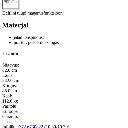
Delfiini tüüpi magamisfunktsioon
Materjal
jalad: täispuidust
polster: polsterduskangas
Lisainfo
Sügavus:
82.0 cm
Laius:
242.0 cm
Kõrgus:
85.0 cm
Kaal:
112.0 kg
Päritolu:
Euroopa
Garantii:
2 aastat
Infoliin
+372 6730822
(10.30-19.30)