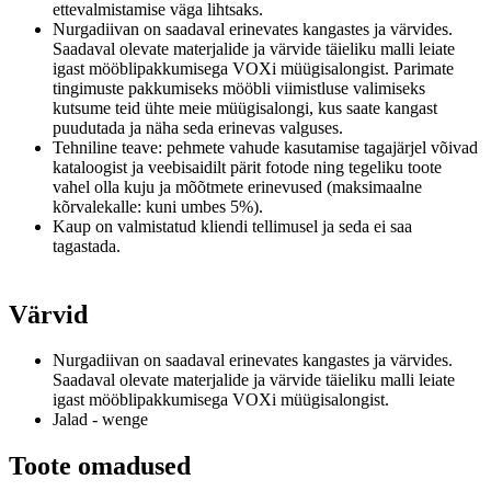
ettevalmistamise väga lihtsaks.
Nurgadiivan on saadaval erinevates kangastes ja värvides.
Saadaval olevate materjalide ja värvide täieliku malli leiate
igast mööblipakkumisega VOXi müügisalongist.
Parimate
tingimuste pakkumiseks mööbli viimistluse valimiseks
kutsume teid ühte meie müügisalongi, kus saate kangast
puudutada ja näha seda erinevas valguses.
Tehniline teave: pehmete vahude kasutamise tagajärjel võivad
kataloogist ja veebisaidilt pärit fotode ning tegeliku toote
vahel olla kuju ja mõõtmete erinevused (maksimaalne
kõrvalekalle: kuni umbes 5%).
Kaup on valmistatud kliendi tellimusel ja seda ei saa
tagastada.
Värvid
Nurgadiivan on saadaval erinevates kangastes ja värvides.
Saadaval olevate materjalide ja värvide täieliku malli leiate
igast mööblipakkumisega VOXi müügisalongist.
Jalad - wenge
Toote omadused