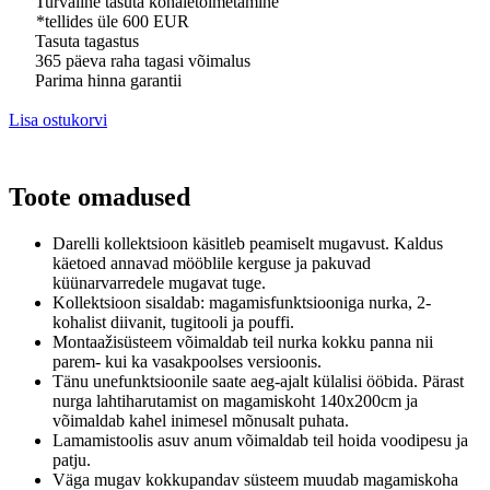
Turvaline tasuta kohaletoimetamine
*tellides üle 600 EUR
Tasuta tagastus
365 päeva raha tagasi võimalus
Parima hinna garantii
Lisa ostukorvi
Toote omadused
Darelli kollektsioon käsitleb peamiselt mugavust.
Kaldus
käetoed annavad mööblile kerguse ja pakuvad
küünarvarredele mugavat tuge.
Kollektsioon sisaldab: magamisfunktsiooniga nurka, 2-
kohalist diivanit, tugitooli ja pouffi.
Montaažisüsteem võimaldab teil nurka kokku panna nii
parem- kui ka vasakpoolses versioonis.
Tänu unefunktsioonile saate aeg-ajalt külalisi ööbida.
Pärast
nurga lahtiharutamist on magamiskoht 140x200cm ja
võimaldab kahel inimesel mõnusalt puhata.
Lamamistoolis asuv anum võimaldab teil hoida voodipesu ja
patju.
Väga mugav kokkupandav süsteem muudab magamiskoha