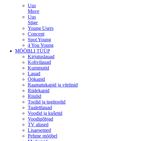
Uus
Muve
Uus
Stige
Young Users
Concept
Spot Young
4 You Young
MÖÖBLI TÜÜP
Kirjutuslauad
Kohvilauad
Kummutid
Lauad
Öökapid
Raamatukapid ja vitriinid
Riidekapid
Riiulid
Toolid ja tugitoolid
Tualettlauad
Voodid ja kušetid
Voodipõhjad
TV alused
Lisaesemed
Pehme mööbel