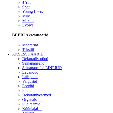
4 You
Spot
Young Users
Milk
Maxim
Evolve
BEEBI Aksessuaarid
Madratsid
Tekstiil
AKSESSUAARID
Dekoratiiv nõud
Seinapaneelid
Seinapaneelid LINERIO
Lauanõud
Lillepotid
Valgustid
Peeglid
Pildid
Dekoratiivesemed
Organaiserid
Pildiraamid
Küünlajalad