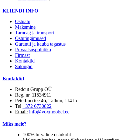
KLIENDI INFO
Ostuabi
Maksmine
Tarneag ja transport
Ostutingimused
Garantii ja kauba tagastus
Privaatsuspoliitika
Firmast
Kontaktid
Salongid
Kontaktid
Redcut Grupp OÜ
Reg. nr. 11534911
Peterburi tee 46, Tallinn, 11415
Tel
+372 6730822
Email:
info@voxmoobel.ee
Miks meie?
100% turvaline ostukoht