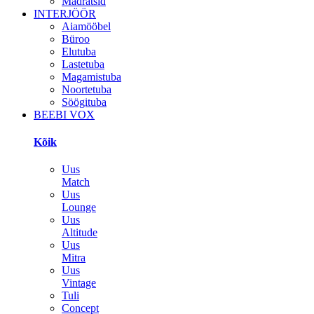
Madratsid
INTERJÖÖR
Aiamööbel
Büroo
Elutuba
Lastetuba
Magamistuba
Noortetuba
Söögituba
BEEBI VOX
Kõik
Uus
Match
Uus
Lounge
Uus
Altitude
Uus
Mitra
Uus
Vintage
Tuli
Concept