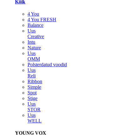
Kõik
4 You
4 You FRESH
Balance
Uus
Creative
Intu
Nature
Uus
OMM
Polsterdatud voodid
Uus
Reli
Ribbon
Simple
Spot
Stige
Uus
STOR
Uus
WELL
YOUNG VOX