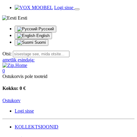
Logi sisse
Eesti
Русский
English
Suomi
Otsi:
ametlik esindaja:
0
Ostukorvis pole tooteid
Kokku:
0 €
Ostukorv
Logi sisse
KOLLEKTSIOONID