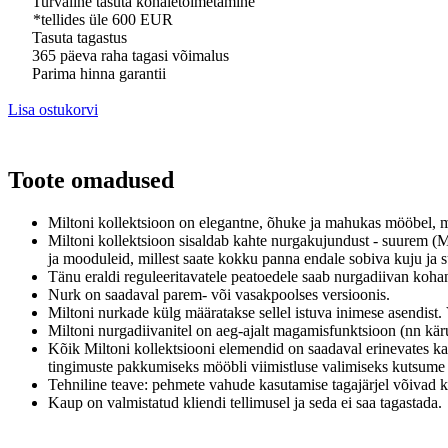
Turvaline tasuta kohaletoimetamine
*tellides üle 600 EUR
Tasuta tagastus
365 päeva raha tagasi võimalus
Parima hinna garantii
Lisa ostukorvi
Toote omadused
Miltoni kollektsioon on elegantne, õhuke ja mahukas mööbel, mil
Miltoni kollektsioon sisaldab kahte nurgakujundust - suurem (Mi
ja mooduleid, millest saate kokku panna endale sobiva kuju ja
Tänu eraldi reguleeritavatele peatoedele saab nurgadiivan kohan
Nurk on saadaval parem- või vasakpoolses versioonis.
Miltoni nurkade külg määratakse sellel istuva inimese asendist.
Miltoni nurgadiivanitel on aeg-ajalt magamisfunktsioon (nn kär
Kõik Miltoni kollektsiooni elemendid on saadaval erinevates ka
tingimuste pakkumiseks mööbli viimistluse valimiseks kutsume 
Tehniline teave: pehmete vahude kasutamise tagajärjel võivad ka
Kaup on valmistatud kliendi tellimusel ja seda ei saa tagastada.