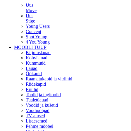
Uus
Muve
Uus
Stige
Young Users
Concept
Spot Young
4 You Young
MÖÖBLI TÜÜP
Kirjutuslauad
Kohvilauad
Kummutid
Lauad
Öökapid
Raamatukapid ja vitriinid
Riidekapid
Riiulid
Toolid ja tugitoolid
Tualettlauad
Voodid ja kušetid
Voodipõhjad
TV alused
Lisaesemed
Pehme mööbel