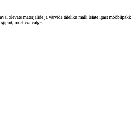
aval olevate materjalide ja värvide täieliku malli leiate igast mööbli
gipuit, must või valge.