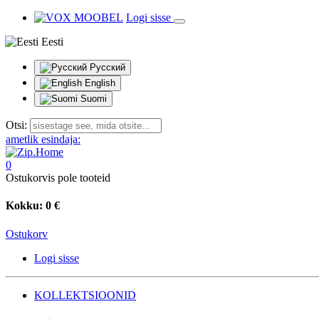
Logi sisse
Eesti
Русский
English
Suomi
Otsi:
ametlik esindaja:
0
Ostukorvis pole tooteid
Kokku:
0 €
Ostukorv
Logi sisse
KOLLEKTSIOONID