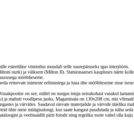
le esteetiline viimistlus muudab selle suurepäraseks igas interjööris.
ltoni nurk) ja väiksem (Milton II).
Statsionaarses kaupluses näete koll
 suurusega mööblieseme.
eda erinevate inimeste eelistustega ja luua ühe mööblieseme sisse isese
Vasakpoolne on see, millel on nurgas istuja seisukohast vasakul lamami
u) ja mahuti voodipesu jaoks.
Magamisala on 130x208 cm, mis võimaldab
ngastes ja värvides.
Saadaval olevate materjalide ja värvide täieliku m
teid ühte meie müügisalongi, kus saate kangast puudutada ja näha seda 
taloogist ja veebisaidilt pärit fotode ning tegeliku toote vahel olla k