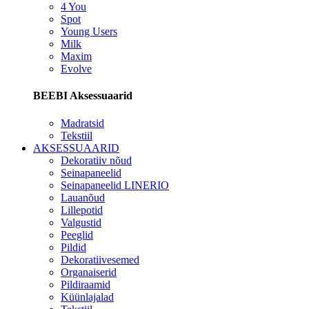
4 You
Spot
Young Users
Milk
Maxim
Evolve
BEEBI Aksessuaarid
Madratsid
Tekstiil
AKSESSUAARID
Dekoratiiv nõud
Seinapaneelid
Seinapaneelid LINERIO
Lauanõud
Lillepotid
Valgustid
Peeglid
Pildid
Dekoratiivesemed
Organaiserid
Pildiraamid
Küünlajalad