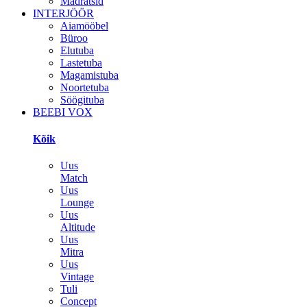
Madratsid
INTERJÖÖR
Aiamööbel
Büroo
Elutuba
Lastetuba
Magamistuba
Noortetuba
Söögituba
BEEBI VOX
Kõik
Uus
Match
Uus
Lounge
Uus
Altitude
Uus
Mitra
Uus
Vintage
Tuli
Concept