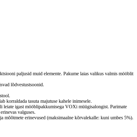
ektsiooni paljusid muid elemente.
Pakume laias valikus valmis mööblit
isvad lõdvestustsoonid.
stool.
 korraldada tasuta majutuse kahele inimesele.
alli leiate igast mööblipakkumisega VOXi müügisalongist.
Parimate
erinevas valguses.
uju ja mõõtmete erinevused (maksimaalne kõrvalekalle: kuni umbes 5%).