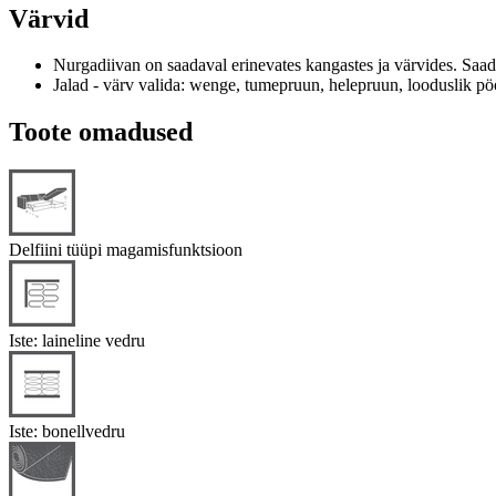
Värvid
Nurgadiivan on saadaval erinevates kangastes ja värvides.
Saad
Jalad - värv valida: wenge, tumepruun, helepruun, looduslik pöö
Toote omadused
Delfiini tüüpi magamisfunktsioon
Iste: laineline vedru
Iste: bonellvedru