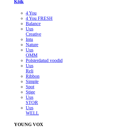
Kõik
4 You
4 You FRESH
Balance
Uus
Creative
Intu
Nature
Uus
OMM
Polsterdatud voodid
Uus
Reli
Ribbon
Simple
Spot
Stige
Uus
STOR
Uus
WELL
YOUNG VOX