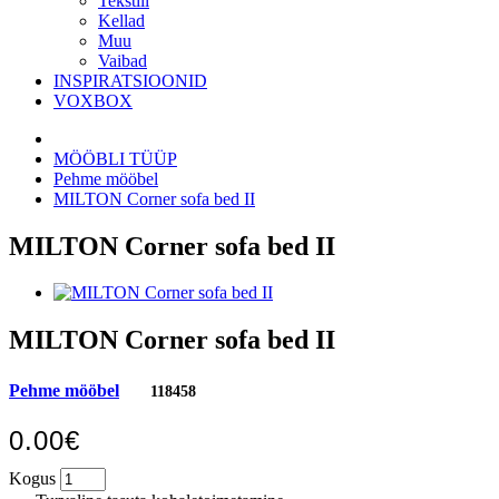
Tekstiil
Kellad
Muu
Vaibad
INSPIRATSIOONID
VOXBOX
MÖÖBLI TÜÜP
Pehme mööbel
MILTON Corner sofa bed II
MILTON Corner sofa bed II
MILTON Corner sofa bed II
Pehme mööbel
118458
0.00€
Kogus