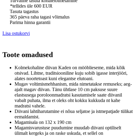
Turvaline tasuta kohaletoimetamine
*tellides üle 600 EUR
Tasuta tagastus
365 päeva raha tagasi võimalus
Parima hinna garantii
Lisa ostukorvi
Toote omadused
Kolmekohaline diivan Kaden on mööblieseme, mida kõik
otsivad.
Lihtne, traditsiooniline kuju sobib igasse interjööri,
alates noortetoast kuni elegantse elutoani.
Mugav voltimismehhanism, mida nimetatakse remuseks;
aeg-
ajalt magav diivan.
Tänu ühtlase 10 cm paksuse suure
elastsusega poroloonmadratsi kasutamisele saate diivanil
vabalt puhata, ilma et oleks oht kokku kukkuda nt kahe
madratsi vahele.
Diivani lahtiharutamine ei nõua seljatoe ja istmepatjade tülikat
eemaldamist.
Magamisala on 132 x 190 cm
Magamisvarustuse puudumine muudab diivani optiliselt
ülimalt kergeks ja on raske uskuda, et sellel on