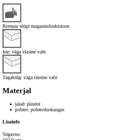
Remuse tüüpi magamisfunktsioon
Iste: väga elastne vaht
Tagakülg: väga elastne vaht
Materjal
jalad: plastist
polster: polsterduskangas
Lisainfo
Sügavus:
102.0 cm