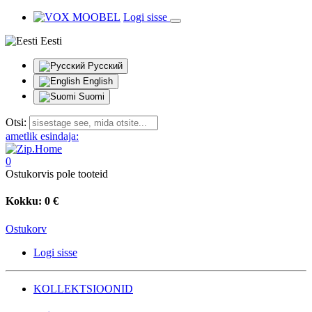
Logi sisse
Eesti
Русский
English
Suomi
Otsi:
ametlik esindaja:
0
Ostukorvis pole tooteid
Kokku:
0 €
Ostukorv
Logi sisse
KOLLEKTSIOONID