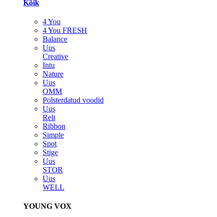
Kõik
4 You
4 You FRESH
Balance
Uus
Creative
Intu
Nature
Uus
OMM
Polsterdatud voodid
Uus
Reli
Ribbon
Simple
Spot
Stige
Uus
STOR
Uus
WELL
YOUNG VOX