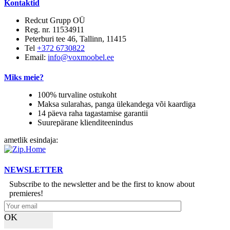
Kontaktid
Redcut Grupp OÜ
Reg. nr. 11534911
Peterburi tee 46, Tallinn, 11415
Tel
+372 6730822
Email:
info@voxmoobel.ee
Miks meie?
100% turvaline ostukoht
Maksa sularahas, panga ülekandega või kaardiga
14 päeva raha tagastamise garantii
Suurepärane klienditeenindus
ametlik esindaja:
NEWSLETTER
Subscribe to the newsletter and be the first to know about
premieres!
OK