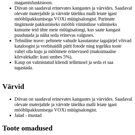
magamisfunktsioon.
Diivan on saadaval erinevates kangastes ja värvides.
Saadaval
olevate materjalide ja värvide täieliku malli leiate igast
mööblipakkumisega VOXi müügisalongist.
Parimate
tingimuste pakkumiseks mööbli viimistluse valimiseks
kutsume teid ühte meie müügisalongi, kus saate kangast
puudutada ja näha seda erinevas valguses.
Tehniline teave: pehmete vahude kasutamise tagajärjel võivad
kataloogist ja veebisaidilt pärit fotode ning tegeliku toote
vahel olla kuju ja mõõtmete erinevused (maksimaalne
kõrvalekalle: kuni umbes 5%).
Kaup on valmistatud kliendi tellimusel ja seda ei saa
tagastada.
Värvid
Diivan on saadaval erinevates kangastes ja värvides.
Saadaval
olevate materjalide ja värvide täieliku malli leiate igast
mööblipakkumisega VOXi müügisalongist.
Jalad - mustad
Toote omadused