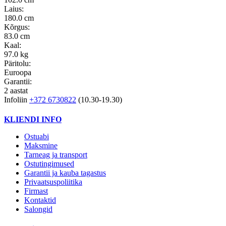
Laius:
180.0 cm
Kõrgus:
83.0 cm
Kaal:
97.0 kg
Päritolu:
Euroopa
Garantii:
2 aastat
Infoliin
+372 6730822
(10.30-19.30)
KLIENDI INFO
Ostuabi
Maksmine
Tarneag ja transport
Ostutingimused
Garantii ja kauba tagastus
Privaatsuspoliitika
Firmast
Kontaktid
Salongid