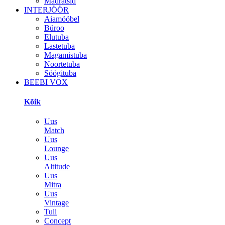
Madratsid
INTERJÖÖR
Aiamööbel
Büroo
Elutuba
Lastetuba
Magamistuba
Noortetuba
Söögituba
BEEBI VOX
Kõik
Uus
Match
Uus
Lounge
Uus
Altitude
Uus
Mitra
Uus
Vintage
Tuli
Concept