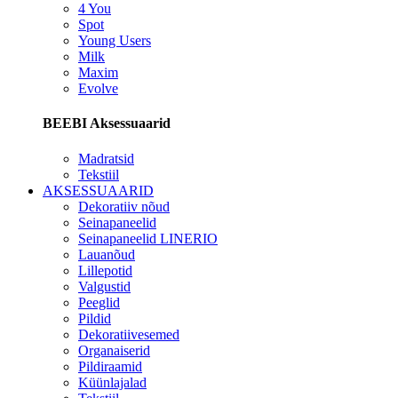
4 You
Spot
Young Users
Milk
Maxim
Evolve
BEEBI Aksessuaarid
Madratsid
Tekstiil
AKSESSUAARID
Dekoratiiv nõud
Seinapaneelid
Seinapaneelid LINERIO
Lauanõud
Lillepotid
Valgustid
Peeglid
Pildid
Dekoratiivesemed
Organaiserid
Pildiraamid
Küünlajalad