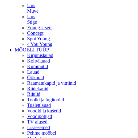
Uus
Muve
Uus
Stige
Young Users
Concept
Spot Young
4 You Young
MÖÖBLI TÜÜP
Kirjutuslauad
Kohvilauad
Kummutid
Lauad
Öökapid
Raamatukapid ja vitriinid
Riidekapid
Riiulid
Toolid ja tugitoolid
Tualettlauad
Voodid ja kušetid
Voodipõhjad
TV alused
Lisaesemed
Pehme mööbel