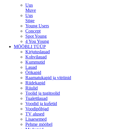
Uus
Muve
Uus
Stige
Young Users
Concept
Spot Young
4 You Young
MÖÖBLI TÜÜP
Kirjutuslauad
Kohvilauad
Kummutid
Lauad
Öökapid
Raamatukapid ja vitriinid
Riidekapid
Riiulid
Toolid ja tugitoolid
Tualettlauad
Voodid ja kušetid
Voodipõhjad
TV alused
Lisaesemed
Pehme mööbel