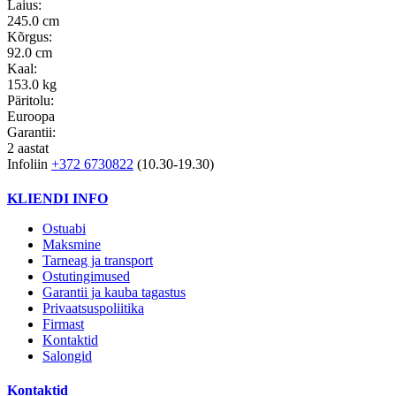
Laius:
245.0 cm
Kõrgus:
92.0 cm
Kaal:
153.0 kg
Päritolu:
Euroopa
Garantii:
2 aastat
Infoliin
+372 6730822
(10.30-19.30)
KLIENDI INFO
Ostuabi
Maksmine
Tarneag ja transport
Ostutingimused
Garantii ja kauba tagastus
Privaatsuspoliitika
Firmast
Kontaktid
Salongid
Kontaktid