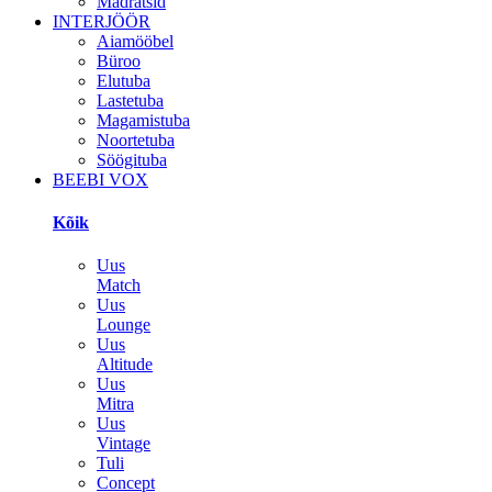
Madratsid
INTERJÖÖR
Aiamööbel
Büroo
Elutuba
Lastetuba
Magamistuba
Noortetuba
Söögituba
BEEBI VOX
Kõik
Uus
Match
Uus
Lounge
Uus
Altitude
Uus
Mitra
Uus
Vintage
Tuli
Concept