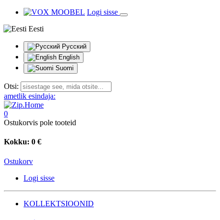
Logi sisse
Eesti
Русский
English
Suomi
Otsi:
ametlik esindaja:
0
Ostukorvis pole tooteid
Kokku:
0 €
Ostukorv
Logi sisse
KOLLEKTSIOONID