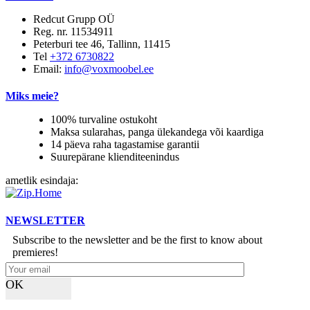
Redcut Grupp OÜ
Reg. nr. 11534911
Peterburi tee 46, Tallinn, 11415
Tel
+372 6730822
Email:
info@voxmoobel.ee
Miks meie?
100% turvaline ostukoht
Maksa sularahas, panga ülekandega või kaardiga
14 päeva raha tagastamise garantii
Suurepärane klienditeenindus
ametlik esindaja:
NEWSLETTER
Subscribe to the newsletter and be the first to know about
premieres!
OK