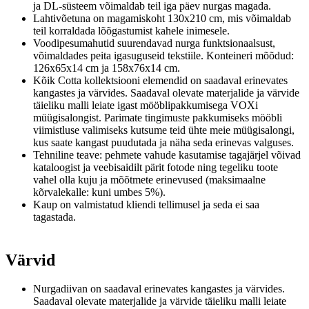
ja DL-süsteem võimaldab teil iga päev nurgas magada.
Lahtivõetuna on magamiskoht 130x210 cm, mis võimaldab
teil korraldada lõõgastumist kahele inimesele.
Voodipesumahutid suurendavad nurga funktsionaalsust,
võimaldades peita igasuguseid tekstiile.
Konteineri mõõdud:
126x65x14 cm ja 158x76x14 cm.
Kõik Cotta kollektsiooni elemendid on saadaval erinevates
kangastes ja värvides.
Saadaval olevate materjalide ja värvide
täieliku malli leiate igast mööblipakkumisega VOXi
müügisalongist.
Parimate tingimuste pakkumiseks mööbli
viimistluse valimiseks kutsume teid ühte meie müügisalongi,
kus saate kangast puudutada ja näha seda erinevas valguses.
Tehniline teave: pehmete vahude kasutamise tagajärjel võivad
kataloogist ja veebisaidilt pärit fotode ning tegeliku toote
vahel olla kuju ja mõõtmete erinevused (maksimaalne
kõrvalekalle: kuni umbes 5%).
Kaup on valmistatud kliendi tellimusel ja seda ei saa
tagastada.
Värvid
Nurgadiivan on saadaval erinevates kangastes ja värvides.
Saadaval olevate materjalide ja värvide täieliku malli leiate