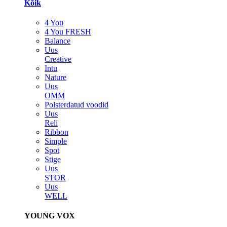
Kõik
4 You
4 You FRESH
Balance
Uus
Creative
Intu
Nature
Uus
OMM
Polsterdatud voodid
Uus
Reli
Ribbon
Simple
Spot
Stige
Uus
STOR
Uus
WELL
YOUNG VOX