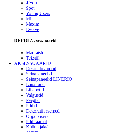
4 You
Spot
Young Users
Milk
Maxim
Evolve
BEEBI Aksessuaarid
Madratsid
Tekstiil
AKSESSUAARID
Dekoratiiv nõud
Seinapaneelid
Seinapaneelid LINERIO
Lauanõud
Lillepotid
Valgustid
Peeglid
Pildid
Dekoratiivesemed
Organaiserid
Pildiraamid
Küünlajalad