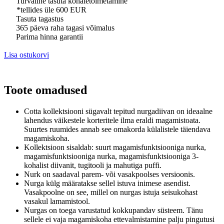
Turvaline tasuta kohaletoimetamine
*tellides üle 600 EUR
Tasuta tagastus
365 päeva raha tagasi võimalus
Parima hinna garantii
Lisa ostukorvi
Toote omadused
Cotta kollektsiooni sügavalt tepitud nurgadiivan on ideaalne
lahendus väikestele korteritele ilma eraldi magamistoata.
Suurtes ruumides annab see omakorda külalistele täiendava
magamiskoha.
Kollektsioon sisaldab: suurt magamisfunktsiooniga nurka,
magamisfunktsiooniga nurka, magamisfunktsiooniga 3-
kohalist diivanit, tugitooli ja mahutiga puffi.
Nurk on saadaval parem- või vasakpoolses versioonis.
Nurga külg määratakse sellel istuva inimese asendist.
Vasakpoolne on see, millel on nurgas istuja seisukohast
vasakul lamamistool.
Nurgas on toega varustatud kokkupandav süsteem.
Tänu
sellele ei vaja magamiskoha ettevalmistamine palju pingutusi