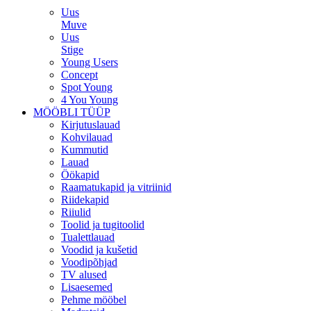
Uus
Muve
Uus
Stige
Young Users
Concept
Spot Young
4 You Young
MÖÖBLI TÜÜP
Kirjutuslauad
Kohvilauad
Kummutid
Lauad
Öökapid
Raamatukapid ja vitriinid
Riidekapid
Riiulid
Toolid ja tugitoolid
Tualettlauad
Voodid ja kušetid
Voodipõhjad
TV alused
Lisaesemed
Pehme mööbel