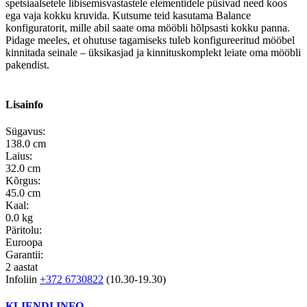
spetsiaalsetele libisemisvastastele elementidele püsivad need koos
ega vaja kokku kruvida. Kutsume teid kasutama Balance
konfiguratorit, mille abil saate oma mööbli hõlpsasti kokku panna.
Pidage meeles, et ohutuse tagamiseks tuleb konfigureeritud mööbel
kinnitada seinale – üksikasjad ja kinnituskomplekt leiate oma mööbli
pakendist.
Lisainfo
Sügavus:
138.0 cm
Laius:
32.0 cm
Kõrgus:
45.0 cm
Kaal:
0.0 kg
Päritolu:
Euroopa
Garantii:
2 aastat
Infoliin
+372 6730822
(10.30-19.30)
KLIENDI INFO