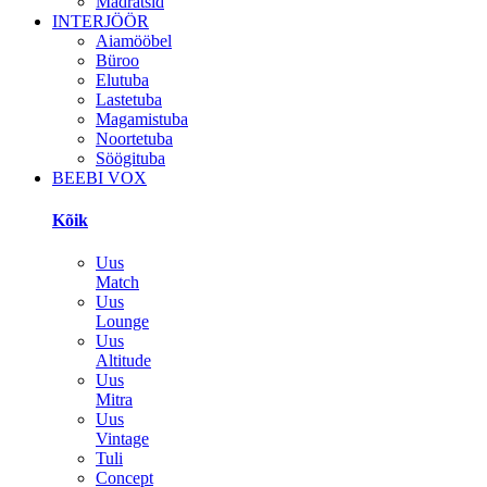
Madratsid
INTERJÖÖR
Aiamööbel
Büroo
Elutuba
Lastetuba
Magamistuba
Noortetuba
Söögituba
BEEBI VOX
Kõik
Uus
Match
Uus
Lounge
Uus
Altitude
Uus
Mitra
Uus
Vintage
Tuli
Concept