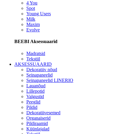
4 You
Spot
Young Users
Milk
Maxim
Evolve
BEEBI Aksessuaarid
Madratsid
Tekstiil
AKSESSUAARID
Dekoratiiv nõud
Seinapaneelid
Seinapaneelid LINERIO
Lauanõud
Lillepotid
Valgustid
Peeglid
Pildid
Dekoratiivesemed
Organaiserid
Pildiraamid
Küünlajalad