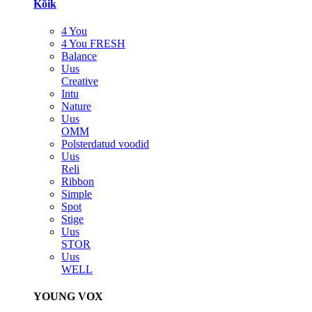
Kõik
4 You
4 You FRESH
Balance
Uus
Creative
Intu
Nature
Uus
OMM
Polsterdatud voodid
Uus
Reli
Ribbon
Simple
Spot
Stige
Uus
STOR
Uus
WELL
YOUNG VOX