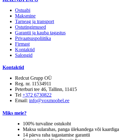
Ostuabi
Maksmine
Tarneag ja transport
Ostutingimused
Garantii ja kauba tagastus
Privaatsuspoliitika
Firmast
Kontaktid
Salongid
Kontaktid
Redcut Grupp OÜ
Reg. nr. 11534911
Peterburi tee 46, Tallinn, 11415
Tel
+372 6730822
Email:
info@voxmoobel.ee
Miks meie?
100% turvaline ostukoht
Maksa sularahas, panga ülekandega või kaardiga
14 päeva raha tagastamise garantii