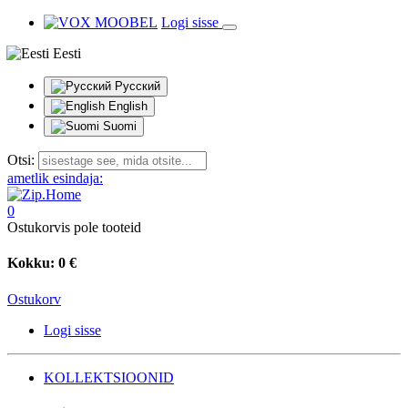
Logi sisse
Eesti
Русский
English
Suomi
Otsi:
ametlik esindaja:
0
Ostukorvis pole tooteid
Kokku:
0 €
Ostukorv
Logi sisse
KOLLEKTSIOONID