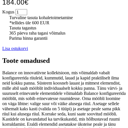
184.00€
Kogus
Turvaline tasuta kohaletoimetamine
*tellides üle 600 EUR
Tasuta tagastus
365 päeva raha tagasi võimalus
Parima hinna garantii
Lisa ostukorvi
Toote omadused
Balance on innovatiivne kollektsioon, mis võimaldab vabalt
konfigureerida riiuleid, kummutid, lauad ja kapid praktiliselt ilma
neid kokku panna. Süsteem koosneb lauast ja mitmest elemendist,
mille abil saab mööblit individuaalselt kokku panna. Tänu värvi- ja
suuruselt erinevatele elementidele võimaldab Balance konfigureerida
mööblit, mis sobib erinevatesse ruumidesse. Oma mööbli loomine
on väga lihtne: valige suur või väike alusega riiul. Asetage sellele
vähemalt kaks kasti (valida on 5 tüüpi) ja asetage peale sama pikk
riiul kui alusega riiul. Korrake seda, kuni saate soovitud mööbli.
Kastidele on kavandatud ka tarvikukastid, mis hõlbustavad ruumi
korraldamist. Eraldi elemendid asetatakse üksteise peale ja tänu