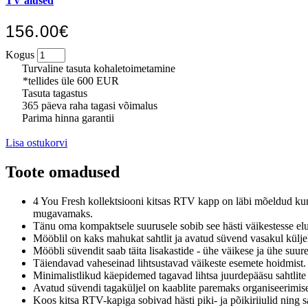
TV alused
156.00€
Kogus
Turvaline tasuta kohaletoimetamine
*tellides üle 600 EUR
Tasuta tagastus
365 päeva raha tagasi võimalus
Parima hinna garantii
Lisa ostukorvi
Toote omadused
4 You Fresh kollektsiooni kitsas RTV kapp on läbi mõeldud kuni
mugavamaks.
Tänu oma kompaktsele suurusele sobib see hästi väikestesse elut
Mööblil on kaks mahukat sahtlit ja avatud süvend vasakul küljel.
Mööbli süvendit saab täita lisakastide - ühe väikese ja ühe suure
Täiendavad vaheseinad lihtsustavad väikeste esemete hoidmist.
Minimalistlikud käepidemed tagavad lihtsa juurdepääsu sahtlite 
Avatud süvendi tagaküljel on kaablite paremaks organiseerimise
Koos kitsa RTV-kapiga sobivad hästi piki- ja põikiriiulid ning