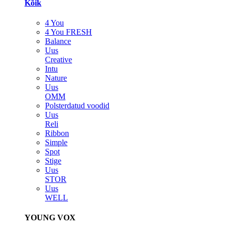
Kõik
4 You
4 You FRESH
Balance
Uus
Creative
Intu
Nature
Uus
OMM
Polsterdatud voodid
Uus
Reli
Ribbon
Simple
Spot
Stige
Uus
STOR
Uus
WELL
YOUNG VOX