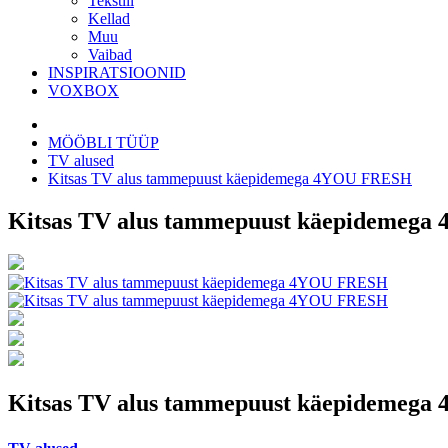
Tekstiil
Kellad
Muu
Vaibad
INSPIRATSIOONID
VOXBOX
MÖÖBLI TÜÜP
TV alused
Kitsas TV alus tammepuust käepidemega 4YOU FRESH
Kitsas TV alus tammepuust käepidemeg
Kitsas TV alus tammepuust käepidemeg