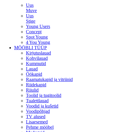
Uus
Muve
Uus
Stige
Young Users
Concept
Spot Young
4 You Young
MÖÖBLI TÜÜP
Kirjutuslauad
Kohvilauad
Kummutid
Lauad
Öökapid
Raamatukapid ja vitriinid
Riidekapid
Riiulid
Toolid ja tugitoolid
Tualettlauad
Voodid ja kušetid
Voodipõhjad
TV alused
Lisaesemed
Pehme mööbel