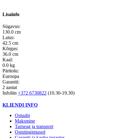
Lisainfo
Sügavus:
130.0 cm
Laius:
42.5 cm
Kõrgus:
36.0 cm
Kaal:
0.0 kg
Päritolu:
Euroopa
Garantii:
2 aastat
Infoliin
+372 6730822
(10.30-19.30)
KLIENDI INFO
Ostuabi
Maksmine
Tarneag ja transport
Ostutingimused
Garantii ja kauba tagastus