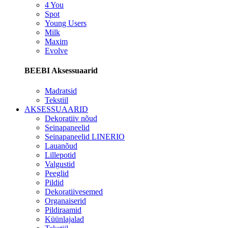
4 You
Spot
Young Users
Milk
Maxim
Evolve
BEEBI Aksessuaarid
Madratsid
Tekstiil
AKSESSUAARID
Dekoratiiv nõud
Seinapaneelid
Seinapaneelid LINERIO
Lauanõud
Lillepotid
Valgustid
Peeglid
Pildid
Dekoratiivesemed
Organaiserid
Pildiraamid
Küünlajalad