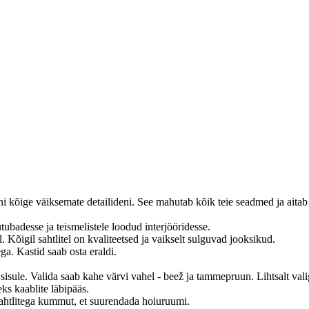
 kõige väiksemate detailideni. See mahutab kõik teie seadmed ja aitab 
ubadesse ja teismelistele loodud interjööridesse.
 Kõigil sahtlitel on kvaliteetsed ja vaikselt sulguvad jooksikud.
ga. Kastid saab osta eraldi.
sisule. Valida saab kahe värvi vahel - beež ja tammepruun. Lihtsalt vali
ks kaablite läbipääs.
 sahtlitega kummut, et suurendada hoiuruumi.