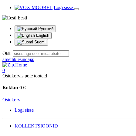
Logi sisse
Eesti
Русский
English
Suomi
Otsi:
ametlik esindaja:
0
Ostukorvis pole tooteid
Kokku:
0 €
Ostukorv
Logi sisse
KOLLEKTSIOONID