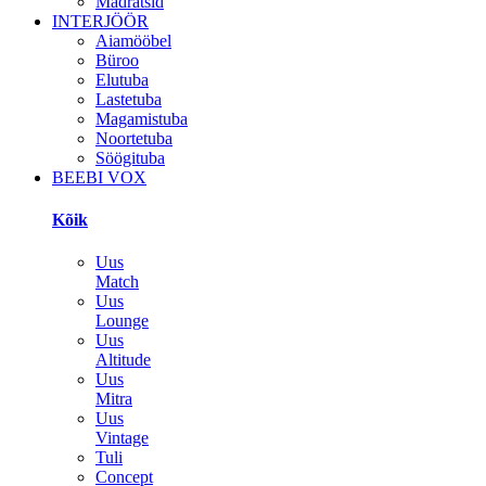
Madratsid
INTERJÖÖR
Aiamööbel
Büroo
Elutuba
Lastetuba
Magamistuba
Noortetuba
Söögituba
BEEBI VOX
Kõik
Uus
Match
Uus
Lounge
Uus
Altitude
Uus
Mitra
Uus
Vintage
Tuli
Concept