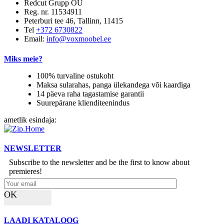
Redcut Grupp OÜ
Reg. nr. 11534911
Peterburi tee 46, Tallinn, 11415
Tel
+372 6730822
Email:
info@voxmoobel.ee
Miks meie?
100% turvaline ostukoht
Maksa sularahas, panga ülekandega või kaardiga
14 päeva raha tagastamise garantii
Suurepärane klienditeenindus
ametlik esindaja:
NEWSLETTER
Subscribe to the newsletter and be the first to know about
premieres!
OK
LAADI KATALOOG