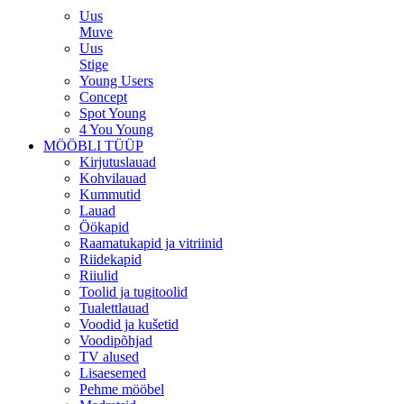
Uus
Muve
Uus
Stige
Young Users
Concept
Spot Young
4 You Young
MÖÖBLI TÜÜP
Kirjutuslauad
Kohvilauad
Kummutid
Lauad
Öökapid
Raamatukapid ja vitriinid
Riidekapid
Riiulid
Toolid ja tugitoolid
Tualettlauad
Voodid ja kušetid
Voodipõhjad
TV alused
Lisaesemed
Pehme mööbel