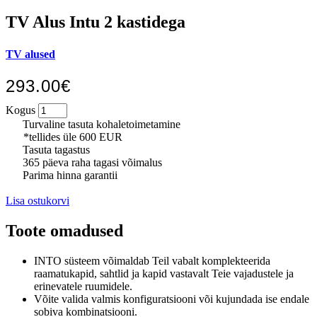
TV Alus Intu 2 kastidega
TV alused
293.00€
Kogus
Turvaline tasuta kohaletoimetamine
*tellides üle 600 EUR
Tasuta tagastus
365 päeva raha tagasi võimalus
Parima hinna garantii
Lisa ostukorvi
Toote omadused
INTO süsteem võimaldab Teil vabalt komplekteerida
raamatukapid, sahtlid ja kapid vastavalt Teie vajadustele ja
erinevatele ruumidele.
Võite valida valmis konfiguratsiooni või kujundada ise endale
sobiva kombinatsiooni.