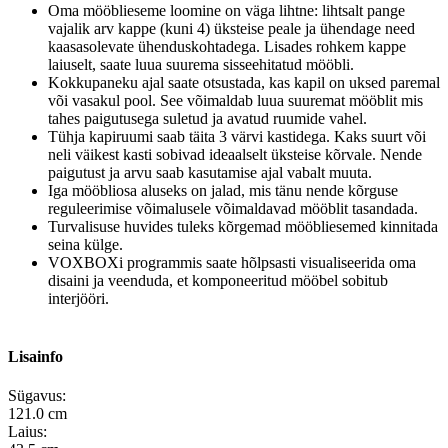
Oma mööblieseme loomine on väga lihtne: lihtsalt pange
vajalik arv kappe (kuni 4) üksteise peale ja ühendage need
kaasasolevate ühenduskohtadega. Lisades rohkem kappe
laiuselt, saate luua suurema sisseehitatud mööbli.
Kokkupaneku ajal saate otsustada, kas kapil on uksed paremal
või vasakul pool. See võimaldab luua suuremat mööblit mis
tahes paigutusega suletud ja avatud ruumide vahel.
Tühja kapiruumi saab täita 3 värvi kastidega. Kaks suurt või
neli väikest kasti sobivad ideaalselt üksteise kõrvale. Nende
paigutust ja arvu saab kasutamise ajal vabalt muuta.
Iga mööbliosa aluseks on jalad, mis tänu nende kõrguse
reguleerimise võimalusele võimaldavad mööblit tasandada.
Turvalisuse huvides tuleks kõrgemad mööbliesemed kinnitada
seina külge.
VOXBOXi programmis saate hõlpsasti visualiseerida oma
disaini ja veenduda, et komponeeritud mööbel sobitub
interjööri.
Lisainfo
Sügavus:
121.0 cm
Laius: