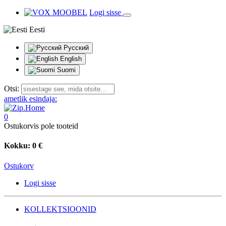
Logi sisse
Eesti
Русский
English
Suomi
Otsi:
ametlik esindaja:
0
Ostukorvis pole tooteid
Kokku:
0 €
Ostukorv
Logi sisse
KOLLEKTSIOONID