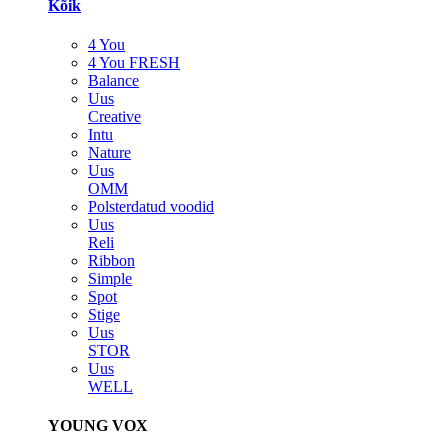
Kõik
4 You
4 You FRESH
Balance
Uus
Creative
Intu
Nature
Uus
OMM
Polsterdatud voodid
Uus
Reli
Ribbon
Simple
Spot
Stige
Uus
STOR
Uus
WELL
YOUNG VOX