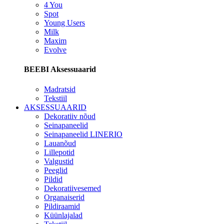
4 You
Spot
Young Users
Milk
Maxim
Evolve
BEEBI Aksessuaarid
Madratsid
Tekstiil
AKSESSUAARID
Dekoratiiv nõud
Seinapaneelid
Seinapaneelid LINERIO
Lauanõud
Lillepotid
Valgustid
Peeglid
Pildid
Dekoratiivesemed
Organaiserid
Pildiraamid
Küünlajalad