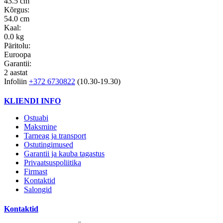
43.5 cm
Kõrgus:
54.0 cm
Kaal:
0.0 kg
Päritolu:
Euroopa
Garantii:
2 aastat
Infoliin
+372 6730822
(10.30-19.30)
KLIENDI INFO
Ostuabi
Maksmine
Tarneag ja transport
Ostutingimused
Garantii ja kauba tagastus
Privaatsuspoliitika
Firmast
Kontaktid
Salongid
Kontaktid