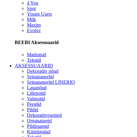
4 You
Spot
Young Users
Milk
Maxim
Evolve
BEEBI Aksessuaarid
Madratsid
Tekstiil
AKSESSUAARID
Dekoratiiv nõud
Seinapaneelid
Seinapaneelid LINERIO
Lauanõud
Lillepotid
Valgustid
Peeglid
Pildid
Dekoratiivesemed
Organaiserid
Pildiraamid
Küünlajalad