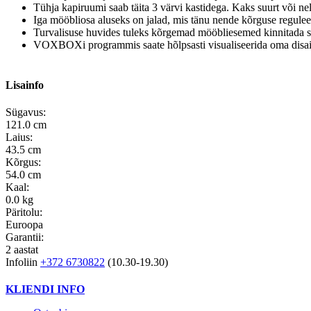
Tühja kapiruumi saab täita 3 värvi kastidega. Kaks suurt või nel
Iga mööbliosa aluseks on jalad, mis tänu nende kõrguse regule
Turvalisuse huvides tuleks kõrgemad mööbliesemed kinnitada s
VOXBOXi programmis saate hõlpsasti visualiseerida oma disain
Lisainfo
Sügavus:
121.0 cm
Laius:
43.5 cm
Kõrgus:
54.0 cm
Kaal:
0.0 kg
Päritolu:
Euroopa
Garantii:
2 aastat
Infoliin
+372 6730822
(10.30-19.30)
KLIENDI INFO