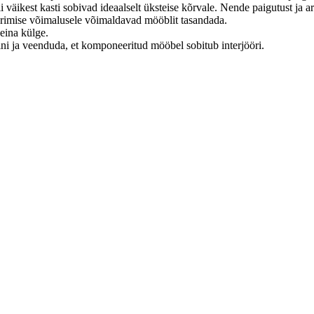
i väikest kasti sobivad ideaalselt üksteise kõrvale. Nende paigutust ja 
erimise võimalusele võimaldavad mööblit tasandada.
eina külge.
i ja veenduda, et komponeeritud mööbel sobitub interjööri.