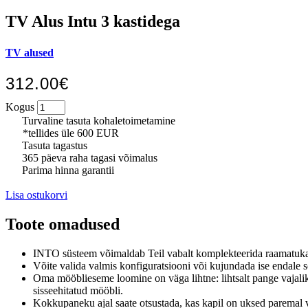
TV Alus Intu 3 kastidega
TV alused
312.00€
Kogus
Turvaline tasuta kohaletoimetamine
*tellides üle 600 EUR
Tasuta tagastus
365 päeva raha tagasi võimalus
Parima hinna garantii
Lisa ostukorvi
Toote omadused
INTO süsteem võimaldab Teil vabalt komplekteerida raamatukapid
Võite valida valmis konfiguratsiooni või kujundada ise endale 
Oma mööblieseme loomine on väga lihtne: lihtsalt pange vajali
sisseehitatud mööbli.
Kokkupaneku ajal saate otsustada, kas kapil on uksed paremal 