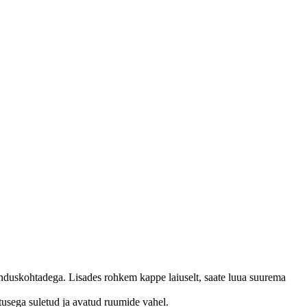
enduskohtadega. Lisades rohkem kappe laiuselt, saate luua suurema
tusega suletud ja avatud ruumide vahel.