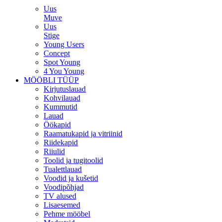
Uus
Muve
Uus
Stige
Young Users
Concept
Spot Young
4 You Young
MÖÖBLI TÜÜP
Kirjutuslauad
Kohvilauad
Kummutid
Lauad
Öökapid
Raamatukapid ja vitriinid
Riidekapid
Riiulid
Toolid ja tugitoolid
Tualettlauad
Voodid ja kušetid
Voodipõhjad
TV alused
Lisaesemed
Pehme mööbel