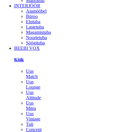
Madratsid
INTERJÖÖR
Aiamööbel
Büroo
Elutuba
Lastetuba
Magamistuba
Noortetuba
Söögituba
BEEBI VOX
Kõik
Uus
Match
Uus
Lounge
Uus
Altitude
Uus
Mitra
Uus
Vintage
Tuli
Concept