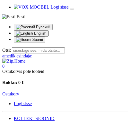
Logi sisse
Eesti
Русский
English
Suomi
Otsi:
ametlik esindaja:
0
Ostukorvis pole tooteid
Kokku:
0 €
Ostukorv
Logi sisse
KOLLEKTSIOONID