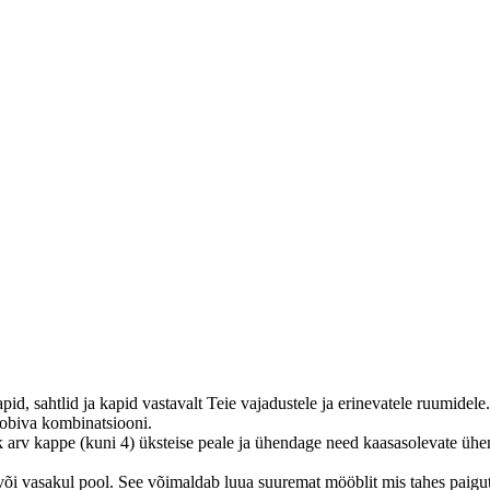
, sahtlid ja kapid vastavalt Teie vajadustele ja erinevatele ruumidele.
sobiva kombinatsiooni.
k arv kappe (kuni 4) üksteise peale ja ühendage need kaasasolevate üh
või vasakul pool. See võimaldab luua suuremat mööblit mis tahes paigu