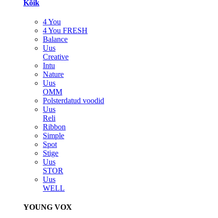
Kõik
4 You
4 You FRESH
Balance
Uus
Creative
Intu
Nature
Uus
OMM
Polsterdatud voodid
Uus
Reli
Ribbon
Simple
Spot
Stige
Uus
STOR
Uus
WELL
YOUNG VOX