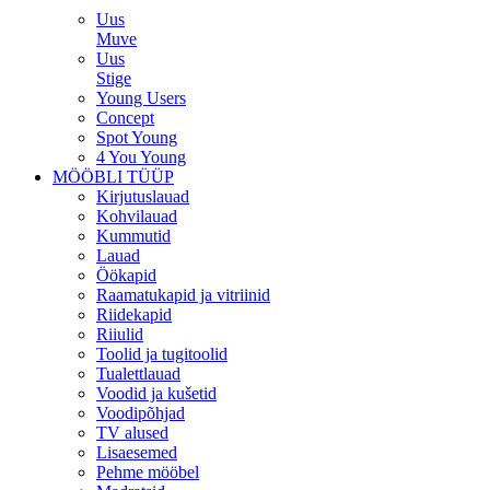
Uus
Muve
Uus
Stige
Young Users
Concept
Spot Young
4 You Young
MÖÖBLI TÜÜP
Kirjutuslauad
Kohvilauad
Kummutid
Lauad
Öökapid
Raamatukapid ja vitriinid
Riidekapid
Riiulid
Toolid ja tugitoolid
Tualettlauad
Voodid ja kušetid
Voodipõhjad
TV alused
Lisaesemed
Pehme mööbel