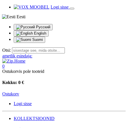
Logi sisse
Eesti
Русский
English
Suomi
Otsi:
ametlik esindaja:
0
Ostukorvis pole tooteid
Kokku:
0 €
Ostukorv
Logi sisse
KOLLEKTSIOONID