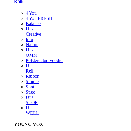
Kõik
4 You
4 You FRESH
Balance
Uus
Creative
Intu
Nature
Uus
OMM
Polsterdatud voodid
Uus
Reli
Ribbon
Simple
Spot
Stige
Uus
STOR
Uus
WELL
YOUNG VOX