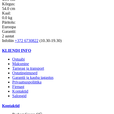
Kõrgus:
54.0 cm
Kaal:
0.0 kg
Päritolu:
Euroopa
Garantii:
2 aastat
Infoliin
+372 6730822
(10.30-19.30)
KLIENDI INFO
Ostuabi
Maksmine
Tarneag ja transport
Ostutingimused
Garantii ja kauba tagastus
Privaatsuspoliitika
Firmast
Kontaktid
Salongid
Kontaktid