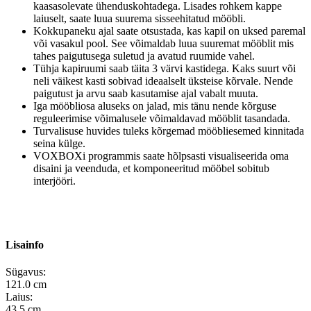
kaasasolevate ühenduskohtadega. Lisades rohkem kappe
laiuselt, saate luua suurema sisseehitatud mööbli.
Kokkupaneku ajal saate otsustada, kas kapil on uksed paremal
või vasakul pool. See võimaldab luua suuremat mööblit mis
tahes paigutusega suletud ja avatud ruumide vahel.
Tühja kapiruumi saab täita 3 värvi kastidega. Kaks suurt või
neli väikest kasti sobivad ideaalselt üksteise kõrvale. Nende
paigutust ja arvu saab kasutamise ajal vabalt muuta.
Iga mööbliosa aluseks on jalad, mis tänu nende kõrguse
reguleerimise võimalusele võimaldavad mööblit tasandada.
Turvalisuse huvides tuleks kõrgemad mööbliesemed kinnitada
seina külge.
VOXBOXi programmis saate hõlpsasti visualiseerida oma
disaini ja veenduda, et komponeeritud mööbel sobitub
interjööri.
Lisainfo
Sügavus:
121.0 cm
Laius:
43.5 cm