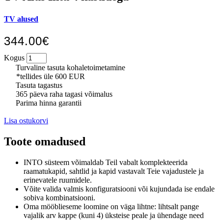
TV alused
344.00€
Kogus
Turvaline tasuta kohaletoimetamine
*tellides üle 600 EUR
Tasuta tagastus
365 päeva raha tagasi võimalus
Parima hinna garantii
Lisa ostukorvi
Toote omadused
INTO süsteem võimaldab Teil vabalt komplekteerida
raamatukapid, sahtlid ja kapid vastavalt Teie vajadustele ja
erinevatele ruumidele.
Võite valida valmis konfiguratsiooni või kujundada ise endale
sobiva kombinatsiooni.
Oma mööblieseme loomine on väga lihtne: lihtsalt pange
vajalik arv kappe (kuni 4) üksteise peale ja ühendage need