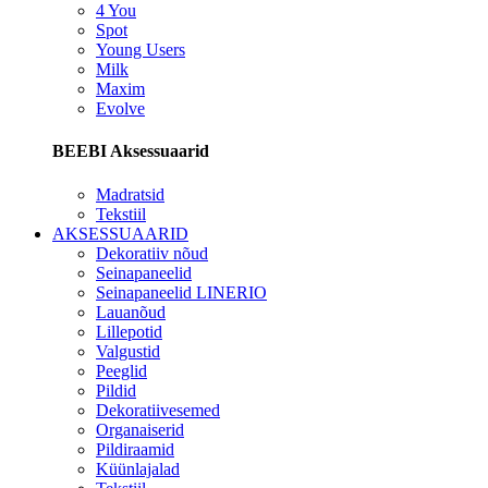
4 You
Spot
Young Users
Milk
Maxim
Evolve
BEEBI Aksessuaarid
Madratsid
Tekstiil
AKSESSUAARID
Dekoratiiv nõud
Seinapaneelid
Seinapaneelid LINERIO
Lauanõud
Lillepotid
Valgustid
Peeglid
Pildid
Dekoratiivesemed
Organaiserid
Pildiraamid
Küünlajalad