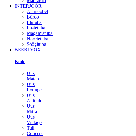
Madratsid
INTERJÖÖR
Aiamööbel
Büroo
Elutuba
Lastetuba
Magamistuba
Noortetuba
Söögituba
BEEBI VOX
Kõik
Uus
Match
Uus
Lounge
Uus
Altitude
Uus
Mitra
Uus
Vintage
Tuli
Concept