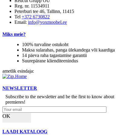
Redcut Grupp OÜ
Reg. nr. 11534911
Peterburi tee 46, Tallinn, 11415
Tel
+372 6730822
Email:
info@voxmoobel.ee
Miks meie?
100% turvaline ostukoht
Maksa sularahas, panga ülekandega või kaardiga
14 päeva raha tagastamise garantii
Suurepärane klienditeenindus
ametlik esindaja:
NEWSLETTER
Subscribe to the newsletter and be the first to know about
premieres!
OK
LAADI KATALOOG