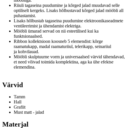
mööbliga.
Riiuli tagaseina puudumine ja kõrged jalad muudavad selle
optiliselt kergeks.
Lisaks hõlbustavad kõrged jalad mööbli all
puhastamist.
Lisaks hõlbustab tagaseina puudumine elektroonikaseadmete
ventileerimist ja ühendamist elektriga.
Mööbli ümarad servad on nii esteetilised kui ka
funktsionaalsed.
Ribbon kollektsioon koosneb 5 elemendist: kõrge
raamatukapp, madal raamaturiiul, telerikapp, seinariiul
ja
kohvilauad.
Mööbli skulptuurne vorm ja universaalsed värvid tähendavad,
et need võivad toimida komplektina, aga ka ühe efektse
elemendina.
Värvid
Tamm
Hall
Grafiit
Must matt - jalad
Materjal