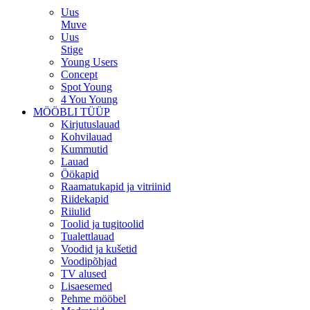
Uus
Muve
Uus
Stige
Young Users
Concept
Spot Young
4 You Young
MÖÖBLI TÜÜP
Kirjutuslauad
Kohvilauad
Kummutid
Lauad
Öökapid
Raamatukapid ja vitriinid
Riidekapid
Riiulid
Toolid ja tugitoolid
Tualettlauad
Voodid ja kušetid
Voodipõhjad
TV alused
Lisaesemed
Pehme mööbel