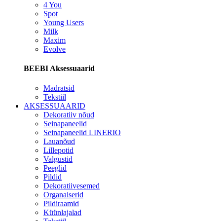
4 You
Spot
Young Users
Milk
Maxim
Evolve
BEEBI Aksessuaarid
Madratsid
Tekstiil
AKSESSUAARID
Dekoratiiv nõud
Seinapaneelid
Seinapaneelid LINERIO
Lauanõud
Lillepotid
Valgustid
Peeglid
Pildid
Dekoratiivesemed
Organaiserid
Pildiraamid
Küünlajalad