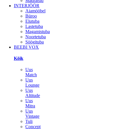
Madratsid
INTERJÖÖR
Aiamööbel
Büroo
Elutuba
Lastetuba
Magamistuba
Noortetuba
Söögituba
BEEBI VOX
Kõik
Uus
Match
Uus
Lounge
Uus
Altitude
Uus
Mitra
Uus
Vintage
Tuli
Concept