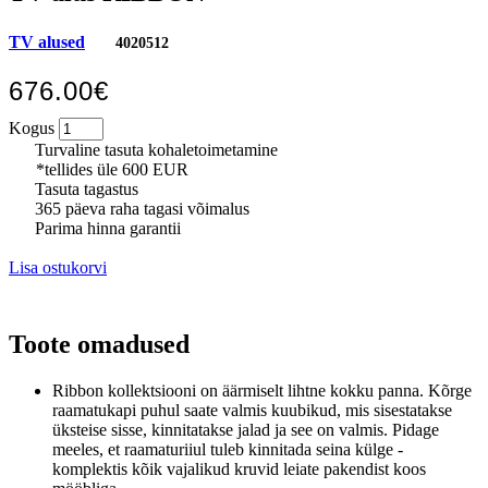
TV alused
4020512
676.00€
Kogus
Turvaline tasuta kohaletoimetamine
*tellides üle 600 EUR
Tasuta tagastus
365 päeva raha tagasi võimalus
Parima hinna garantii
Lisa ostukorvi
Toote omadused
Ribbon kollektsiooni on äärmiselt lihtne kokku panna.
Kõrge
raamatukapi puhul saate valmis kuubikud, mis sisestatakse
üksteise sisse, kinnitatakse jalad ja see on valmis.
Pidage
meeles, et raamaturiiul tuleb kinnitada seina külge -
komplektis kõik vajalikud kruvid leiate pakendist koos