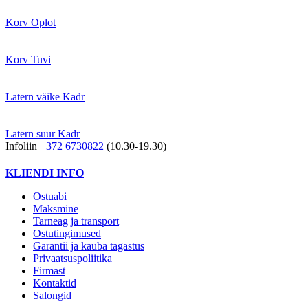
Korv Oplot
Korv Tuvi
Latern väike Kadr
Latern suur Kadr
Infoliin
+372 6730822
(10.30-19.30)
KLIENDI INFO
Ostuabi
Maksmine
Tarneag ja transport
Ostutingimused
Garantii ja kauba tagastus
Privaatsuspoliitika
Firmast
Kontaktid
Salongid