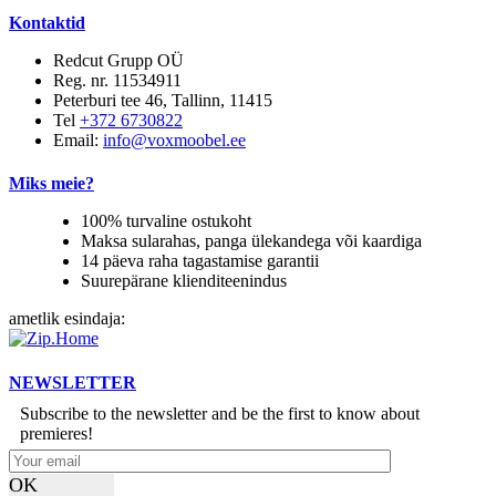
Kontaktid
Redcut Grupp OÜ
Reg. nr. 11534911
Peterburi tee 46, Tallinn, 11415
Tel
+372 6730822
Email:
info@voxmoobel.ee
Miks meie?
100% turvaline ostukoht
Maksa sularahas, panga ülekandega või kaardiga
14 päeva raha tagastamise garantii
Suurepärane klienditeenindus
ametlik esindaja:
NEWSLETTER
Subscribe to the newsletter and be the first to know about
premieres!
OK