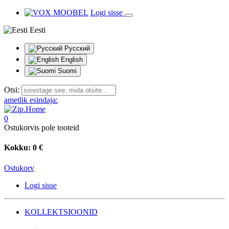
Logi sisse
Eesti
Русский
English
Suomi
Otsi:
ametlik esindaja:
0
Ostukorvis pole tooteid
Kokku:
0 €
Ostukorv
Logi sisse
KOLLEKTSIOONID