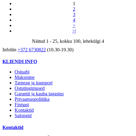
1
2
3
4
>
>|
Näitud 1 - 25, kokku 100, lehekülgi 4
Infoliin
+372 6730822
(10.30-19.30)
KLIENDI INFO
Ostuabi
Maksmine
Tarneag ja transport
Ostutingimused
Garantii ja kauba tagastus
Privaatsuspoliitika
Firmast
Kontaktid
Salongid
Kontaktid