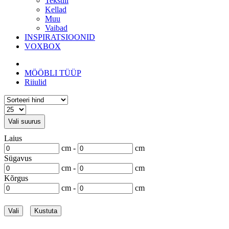
Tekstiil
Kellad
Muu
Vaibad
INSPIRATSIOONID
VOXBOX
MÖÖBLI TÜÜP
Riiulid
Vali suurus
Laius
cm -
cm
Sügavus
cm -
cm
Kõrgus
cm -
cm
Vali
Kustuta