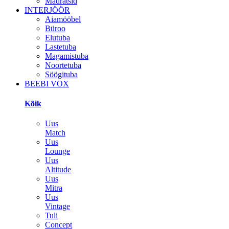
Madratsid
INTERJÖÖR
Aiamööbel
Büroo
Elutuba
Lastetuba
Magamistuba
Noortetuba
Söögituba
BEEBI VOX
Kõik
Uus
Match
Uus
Lounge
Uus
Altitude
Uus
Mitra
Uus
Vintage
Tuli
Concept