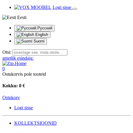
Logi sisse
Eesti
Русский
English
Suomi
Otsi:
ametlik esindaja:
0
Ostukorvis pole tooteid
Kokku:
0 €
Ostukorv
Logi sisse
KOLLEKTSIOONID