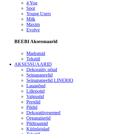
4 You
Spot
Young Users
Milk
Maxim
Evolve
BEEBI Aksessuaarid
Madratsid
Tekstiil
AKSESSUAARID
Dekoratiiv nõud
Seinapaneelid
Seinapaneelid LINERIO
Lauanõud
Lillepotid
Valgustid
Peeglid
Pildid
Dekoratiivesemed
Organaiserid
Pildiraamid
Küünlajalad