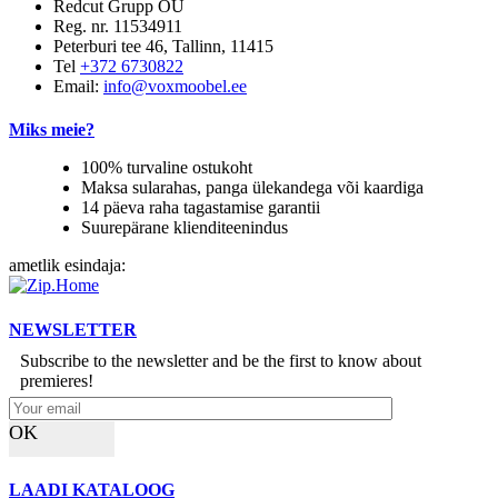
Redcut Grupp OÜ
Reg. nr. 11534911
Peterburi tee 46, Tallinn, 11415
Tel
+372 6730822
Email:
info@voxmoobel.ee
Miks meie?
100% turvaline ostukoht
Maksa sularahas, panga ülekandega või kaardiga
14 päeva raha tagastamise garantii
Suurepärane klienditeenindus
ametlik esindaja:
NEWSLETTER
Subscribe to the newsletter and be the first to know about
premieres!
OK
LAADI KATALOOG