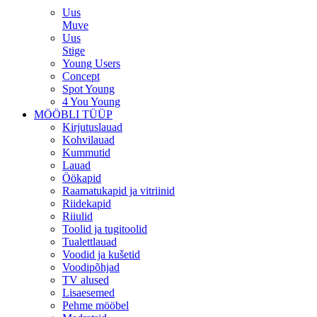
Uus
Muve
Uus
Stige
Young Users
Concept
Spot Young
4 You Young
MÖÖBLI TÜÜP
Kirjutuslauad
Kohvilauad
Kummutid
Lauad
Öökapid
Raamatukapid ja vitriinid
Riidekapid
Riiulid
Toolid ja tugitoolid
Tualettlauad
Voodid ja kušetid
Voodipõhjad
TV alused
Lisaesemed
Pehme mööbel