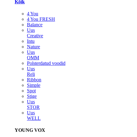
Kõik
4 You
4 You FRESH
Balance
Uus
Creative
Intu
Nature
Uus
OMM
Polsterdatud voodid
Uus
Reli
Ribbon
Simple
Spot
Stige
Uus
STOR
Uus
WELL
YOUNG VOX