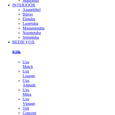
Madratsid
INTERJÖÖR
Aiamööbel
Büroo
Elutuba
Lastetuba
Magamistuba
Noortetuba
Söögituba
BEEBI VOX
Kõik
Uus
Match
Uus
Lounge
Uus
Altitude
Uus
Mitra
Uus
Vintage
Tuli
Concept