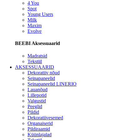
4 You
Spot
Young Users
Milk
Maxim
Evolve
BEEBI Aksessuaarid
Madratsid
Tekstiil
AKSESSUAARID
Dekoratiiv nõud
Seinapaneelid
Seinapaneelid LINERIO
Lauanõud
Lillepotid
Valgustid
Peeglid
Pildid
Dekoratiivesemed
Organaiserid
Pildiraamid
Küünlajalad