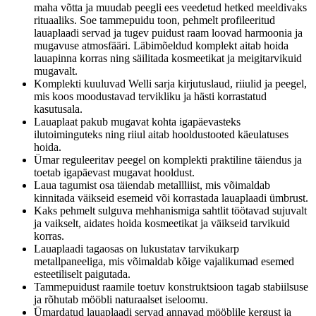
maha võtta ja muudab peegli ees veedetud hetked meeldivaks
rituaaliks. Soe tammepuidu toon, pehmelt profileeritud
lauaplaadi servad ja tugev puidust raam loovad harmoonia ja
mugavuse atmosfääri. Läbimõeldud komplekt aitab hoida
lauapinna korras ning säilitada kosmeetikat ja meigitarvikuid
mugavalt.
Komplekti kuuluvad Welli sarja kirjutuslaud, riiulid ja peegel,
mis koos moodustavad tervikliku ja hästi korrastatud
kasutusala.
Lauaplaat pakub mugavat kohta igapäevasteks
ilutoiminguteks ning riiul aitab hooldustooted käeulatuses
hoida.
Ümar reguleeritav peegel on komplekti praktiline täiendus ja
toetab igapäevast mugavat hooldust.
Laua tagumist osa täiendab metallliist, mis võimaldab
kinnitada väikseid esemeid või korrastada lauaplaadi ümbrust.
Kaks pehmelt sulguva mehhanismiga sahtlit töötavad sujuvalt
ja vaikselt, aidates hoida kosmeetikat ja väikseid tarvikuid
korras.
Lauaplaadi tagaosas on lukustatav tarvikukarp
metallpaneeliga, mis võimaldab kõige vajalikumad esemed
esteetiliselt paigutada.
Tammepuidust raamile toetuv konstruktsioon tagab stabiilsuse
ja rõhutab mööbli naturaalset iseloomu.
Ümardatud lauaplaadi servad annavad mööblile kergust ja