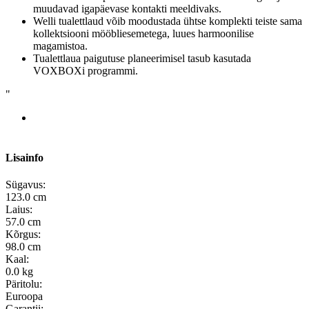
muudavad igapäevase kontakti meeldivaks.
Welli tualettlaud võib moodustada ühtse komplekti teiste sama
kollektsiooni mööbliesemetega, luues harmoonilise
magamistoa.
Tualettlaua paigutuse planeerimisel tasub kasutada
VOXBOXi programmi.
"
Lisainfo
Sügavus:
123.0 cm
Laius:
57.0 cm
Kõrgus:
98.0 cm
Kaal:
0.0 kg
Päritolu:
Euroopa
Garantii: