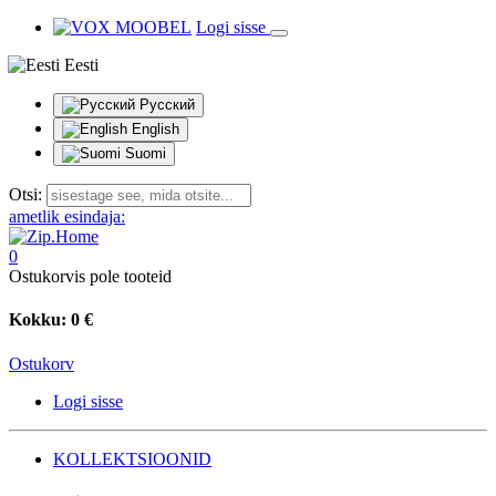
Logi sisse
Eesti
Русский
English
Suomi
Otsi:
ametlik esindaja:
0
Ostukorvis pole tooteid
Kokku:
0 €
Ostukorv
Logi sisse
KOLLEKTSIOONID