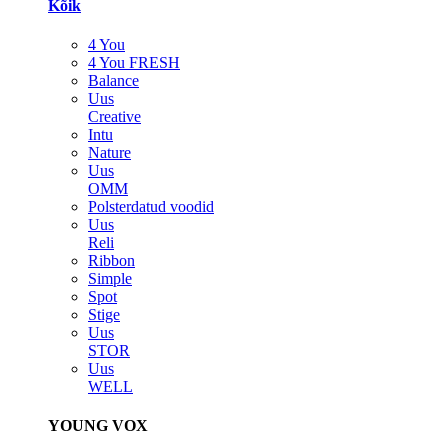
Kõik
4 You
4 You FRESH
Balance
Uus
Creative
Intu
Nature
Uus
OMM
Polsterdatud voodid
Uus
Reli
Ribbon
Simple
Spot
Stige
Uus
STOR
Uus
WELL
YOUNG VOX