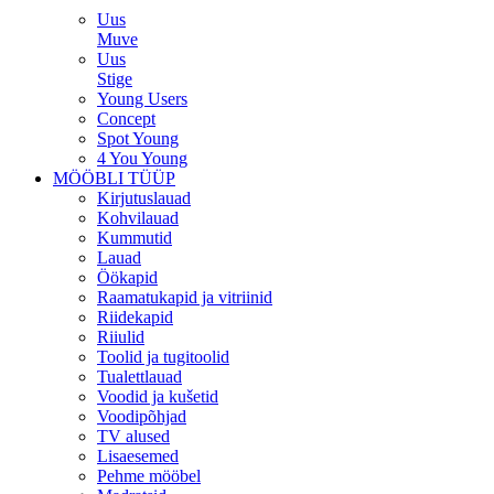
Uus
Muve
Uus
Stige
Young Users
Concept
Spot Young
4 You Young
MÖÖBLI TÜÜP
Kirjutuslauad
Kohvilauad
Kummutid
Lauad
Öökapid
Raamatukapid ja vitriinid
Riidekapid
Riiulid
Toolid ja tugitoolid
Tualettlauad
Voodid ja kušetid
Voodipõhjad
TV alused
Lisaesemed
Pehme mööbel