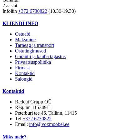
2 aastat
Infoliin
+372 6730822
(10.30-19.30)
KLIENDI INFO
Ostuabi
Maksmine
Tarneag ja transport
Ostutingimused
Garantii ja kauba tagastus
Privaatsuspoliitika
Firmast
Kontaktid
Salongid
Kontaktid
Redcut Grupp OÜ
Reg. nr. 11534911
Peterburi tee 46, Tallinn, 11415
Tel
+372 6730822
Email:
info@voxmoobel.ee
Miks meie?