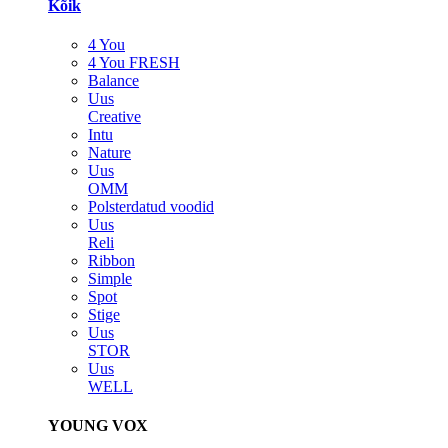
Kõik
4 You
4 You FRESH
Balance
Uus
Creative
Intu
Nature
Uus
OMM
Polsterdatud voodid
Uus
Reli
Ribbon
Simple
Spot
Stige
Uus
STOR
Uus
WELL
YOUNG VOX