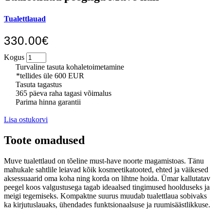
Tualettlauad
330.00€
Kogus
Turvaline tasuta kohaletoimetamine
*tellides üle 600 EUR
Tasuta tagastus
365 päeva raha tagasi võimalus
Parima hinna garantii
Lisa ostukorvi
Toote omadused
Muve tualettlaud on tõeline must-have noorte magamistoas. Tänu
mahukale sahtlile leiavad kõik kosmeetikatooted, ehted ja väikesed
aksessuaarid oma koha ning korda on lihtne hoida. Ümar kallutatav
peegel koos valgustusega tagab ideaalsed tingimused hoolduseks ja
meigi tegemiseks. Kompaktne suurus muudab tualettlaua sobivaks
ka kirjutuslauaks, ühendades funktsionaalsuse ja ruumisäästlikkuse.