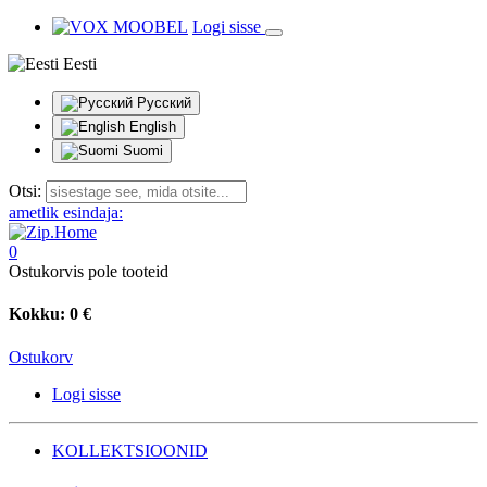
Logi sisse
Eesti
Русский
English
Suomi
Otsi:
ametlik esindaja:
0
Ostukorvis pole tooteid
Kokku:
0 €
Ostukorv
Logi sisse
KOLLEKTSIOONID