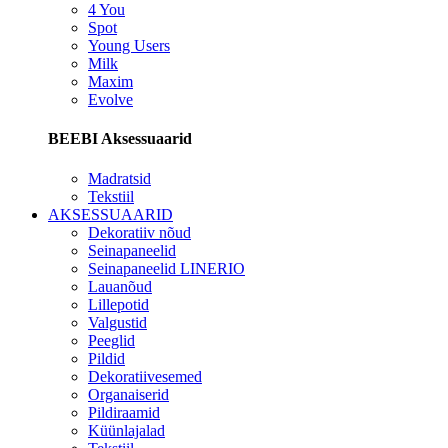
4 You
Spot
Young Users
Milk
Maxim
Evolve
BEEBI Aksessuaarid
Madratsid
Tekstiil
AKSESSUAARID
Dekoratiiv nõud
Seinapaneelid
Seinapaneelid LINERIO
Lauanõud
Lillepotid
Valgustid
Peeglid
Pildid
Dekoratiivesemed
Organaiserid
Pildiraamid
Küünlajalad