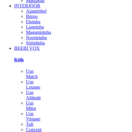
Madratsid
INTERJÖÖR
Aiamööbel
Büroo
Elutuba
Lastetuba
Magamistuba
Noortetuba
Söögituba
BEEBI VOX
Kõik
Uus
Match
Uus
Lounge
Uus
Altitude
Uus
Mitra
Uus
Vintage
Tuli
Concept