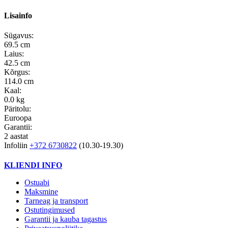
Lisainfo
Sügavus:
69.5 cm
Laius:
42.5 cm
Kõrgus:
114.0 cm
Kaal:
0.0 kg
Päritolu:
Euroopa
Garantii:
2 aastat
Infoliin
+372 6730822
(10.30-19.30)
KLIENDI INFO
Ostuabi
Maksmine
Tarneag ja transport
Ostutingimused
Garantii ja kauba tagastus