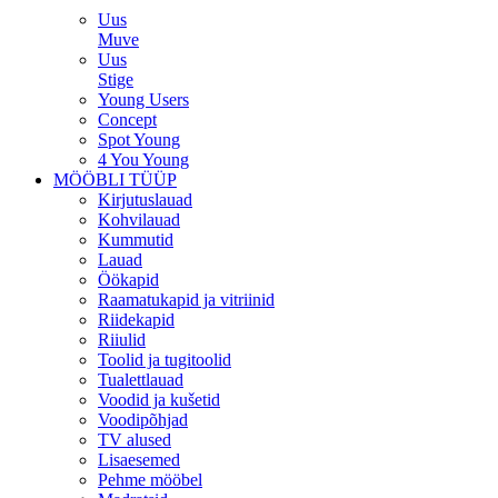
Uus
Muve
Uus
Stige
Young Users
Concept
Spot Young
4 You Young
MÖÖBLI TÜÜP
Kirjutuslauad
Kohvilauad
Kummutid
Lauad
Öökapid
Raamatukapid ja vitriinid
Riidekapid
Riiulid
Toolid ja tugitoolid
Tualettlauad
Voodid ja kušetid
Voodipõhjad
TV alused
Lisaesemed
Pehme mööbel