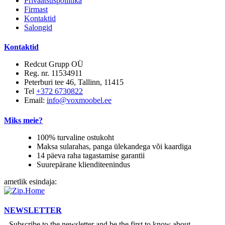
Privaatsuspoliitika
Firmast
Kontaktid
Salongid
Kontaktid
Redcut Grupp OÜ
Reg. nr. 11534911
Peterburi tee 46, Tallinn, 11415
Tel
+372 6730822
Email:
info@voxmoobel.ee
Miks meie?
100% turvaline ostukoht
Maksa sularahas, panga ülekandega või kaardiga
14 päeva raha tagastamise garantii
Suurepärane klienditeenindus
ametlik esindaja:
NEWSLETTER
Subscribe to the newsletter and be the first to know about