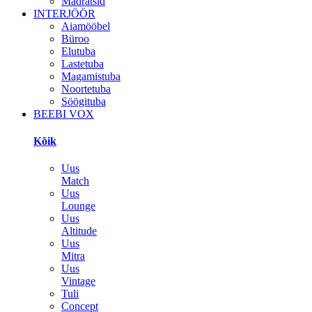
Madratsid
INTERJÖÖR
Aiamööbel
Büroo
Elutuba
Lastetuba
Magamistuba
Noortetuba
Söögituba
BEEBI VOX
Kõik
Uus
Match
Uus
Lounge
Uus
Altitude
Uus
Mitra
Uus
Vintage
Tuli
Concept