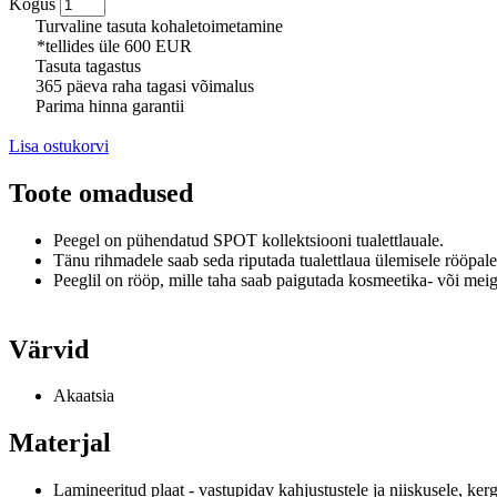
Kogus
Turvaline tasuta kohaletoimetamine
*tellides üle 600 EUR
Tasuta tagastus
365 päeva raha tagasi võimalus
Parima hinna garantii
Lisa ostukorvi
Toote omadused
Peegel on pühendatud SPOT kollektsiooni tualettlauale.
Tänu rihmadele saab seda riputada tualettlaua ülemisele rööpale
Peeglil on rööp, mille taha saab paigutada kosmeetika- või meig
Värvid
Akaatsia
Materjal
Lamineeritud plaat - vastupidav kahjustustele ja niiskusele, ker