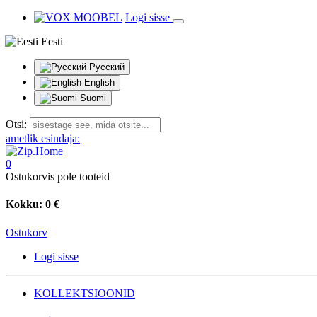
Logi sisse
Eesti
Русский
English
Suomi
Otsi:
ametlik esindaja:
0
Ostukorvis pole tooteid
Kokku:
0 €
Ostukorv
Logi sisse
KOLLEKTSIOONID