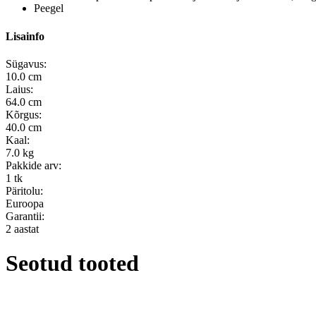
Peegel
Lisainfo
Sügavus:
10.0 cm
Laius:
64.0 cm
Kõrgus:
40.0 cm
Kaal:
7.0 kg
Pakkide arv:
1 tk
Päritolu:
Euroopa
Garantii:
2 aastat
Seotud tooted