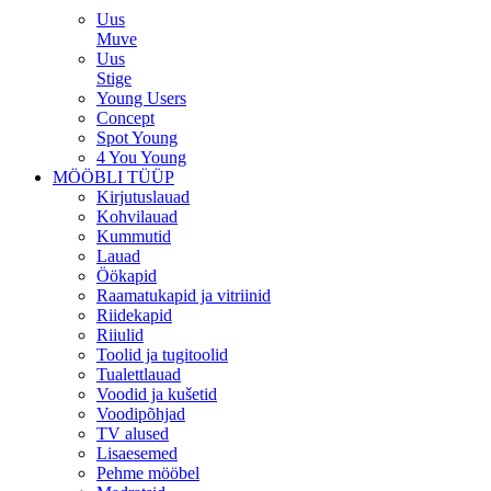
Uus
Muve
Uus
Stige
Young Users
Concept
Spot Young
4 You Young
MÖÖBLI TÜÜP
Kirjutuslauad
Kohvilauad
Kummutid
Lauad
Öökapid
Raamatukapid ja vitriinid
Riidekapid
Riiulid
Toolid ja tugitoolid
Tualettlauad
Voodid ja kušetid
Voodipõhjad
TV alused
Lisaesemed
Pehme mööbel