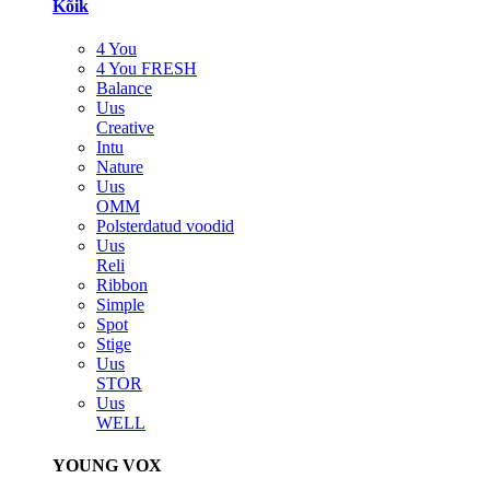
Kõik
4 You
4 You FRESH
Balance
Uus
Creative
Intu
Nature
Uus
OMM
Polsterdatud voodid
Uus
Reli
Ribbon
Simple
Spot
Stige
Uus
STOR
Uus
WELL
YOUNG VOX