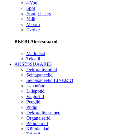
4 You
Spot
Young Users
Milk
Maxim
Evolve
BEEBI Aksessuaarid
Madratsid
Tekstiil
AKSESSUAARID
Dekoratiiv nõud
Seinapaneelid
Seinapaneelid LINERIO
Lauanõud
Lillepotid
Valgustid
Peeglid
Pildid
Dekoratiivesemed
Organaiserid
Pildiraamid
Küünlajalad