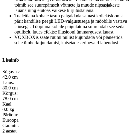
toimib see suurepäraselt võtmete ja muude nipsasjakeste
lauana ning elutoas väikese kirjutuslauana.
Tualettlaua kohale tasub paigaldada samast kollektsioonist
pärit kandilise peegli LED-valgustusega ja mööblile vastava
laiusega. Tööpinna kohale paigutatuna suurendab see seda
optiliselt, luues efektse illusiooni ümmargusest lauast.
VOXBOXis saate ruumi nullist kujundada või planeerida
selle ümberkujundamist, katsetades erinevaid lahendusi.
Lisainfo
Sügavus:
42.0 cm
Laius:
80.0 cm
Kõrgus:
78.0 cm
Kaal:
0.0 kg
Päritolu:
Euroopa
Garantii:
2 aastat