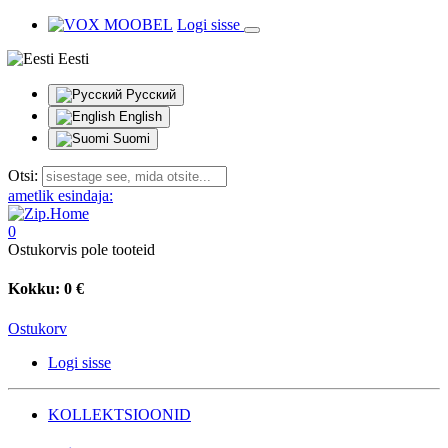
Logi sisse
Eesti
Русский
English
Suomi
Otsi:
ametlik esindaja:
0
Ostukorvis pole tooteid
Kokku:
0 €
Ostukorv
Logi sisse
KOLLEKTSIOONID