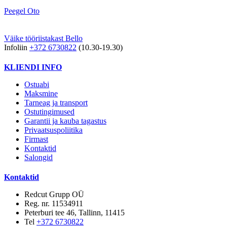
Peegel Oto
Väike tööriistakast Bello
Infoliin
+372 6730822
(10.30-19.30)
KLIENDI INFO
Ostuabi
Maksmine
Tarneag ja transport
Ostutingimused
Garantii ja kauba tagastus
Privaatsuspoliitika
Firmast
Kontaktid
Salongid
Kontaktid
Redcut Grupp OÜ
Reg. nr. 11534911
Peterburi tee 46, Tallinn, 11415
Tel
+372 6730822