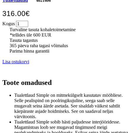
Tualettlauad
4021406
316.00€
Kogus
Turvaline tasuta kohaletoimetamine
*tellides üle 600 EUR
Tasuta tagastus
365 päeva raha tagasi võimalus
Parima hinna garantii
Lisa ostukorvi
Toote omadused
Tualettlaud Simple on mitmekülgselt kasutatav mööbliese.
Selle pealispind on poolringikujuline, seega saab selle
mugavalt seina äärde asetada. See sisaldab väikest sahtlit
käepäraste asjade hoidmiseks. See on saadaval neljas
värvitoonis.
Tualettlaud Simple sobib hästi paljudesse interjööridesse.
Magamistoas loob see mugavad tingimused meigi
pealekandmiseks ja hoolduseks. Esikus seina äärde asetatuna