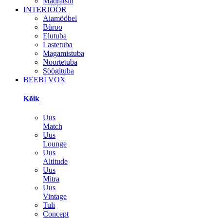
Madratsid
INTERJÖÖR
Aiamööbel
Büroo
Elutuba
Lastetuba
Magamistuba
Noortetuba
Söögituba
BEEBI VOX
Kõik
Uus
Match
Uus
Lounge
Uus
Altitude
Uus
Mitra
Uus
Vintage
Tuli
Concept