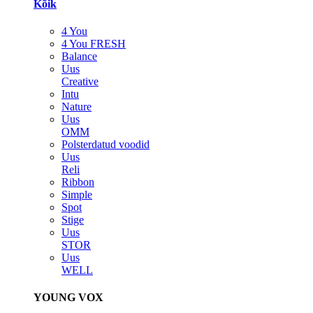
Kõik
4 You
4 You FRESH
Balance
Uus
Creative
Intu
Nature
Uus
OMM
Polsterdatud voodid
Uus
Reli
Ribbon
Simple
Spot
Stige
Uus
STOR
Uus
WELL
YOUNG VOX