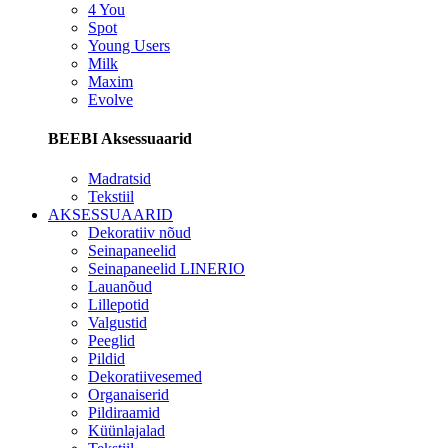
4 You
Spot
Young Users
Milk
Maxim
Evolve
BEEBI Aksessuaarid
Madratsid
Tekstiil
AKSESSUAARID
Dekoratiiv nõud
Seinapaneelid
Seinapaneelid LINERIO
Lauanõud
Lillepotid
Valgustid
Peeglid
Pildid
Dekoratiivesemed
Organaiserid
Pildiraamid
Küünlajalad