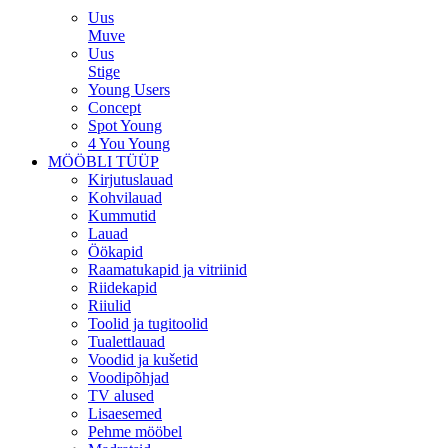
Uus
Muve
Uus
Stige
Young Users
Concept
Spot Young
4 You Young
MÖÖBLI TÜÜP
Kirjutuslauad
Kohvilauad
Kummutid
Lauad
Öökapid
Raamatukapid ja vitriinid
Riidekapid
Riiulid
Toolid ja tugitoolid
Tualettlauad
Voodid ja kušetid
Voodipõhjad
TV alused
Lisaesemed
Pehme mööbel