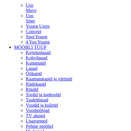
Uus
Muve
Uus
Stige
Young Users
Concept
Spot Young
4 You Young
MÖÖBLI TÜÜP
Kirjutuslauad
Kohvilauad
Kummutid
Lauad
Öökapid
Raamatukapid ja vitriinid
Riidekapid
Riiulid
Toolid ja tugitoolid
Tualettlauad
Voodid ja kušetid
Voodipõhjad
TV alused
Lisaesemed
Pehme mööbel