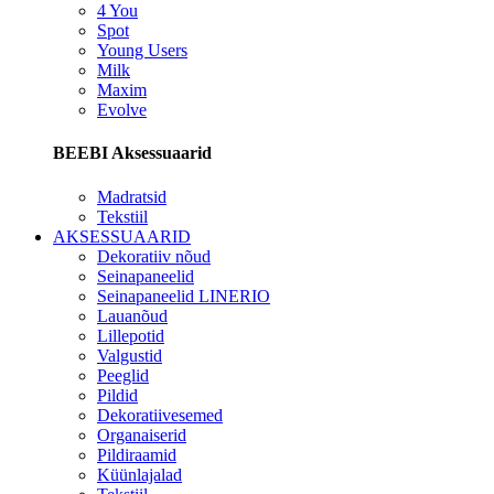
4 You
Spot
Young Users
Milk
Maxim
Evolve
BEEBI Aksessuaarid
Madratsid
Tekstiil
AKSESSUAARID
Dekoratiiv nõud
Seinapaneelid
Seinapaneelid LINERIO
Lauanõud
Lillepotid
Valgustid
Peeglid
Pildid
Dekoratiivesemed
Organaiserid
Pildiraamid
Küünlajalad