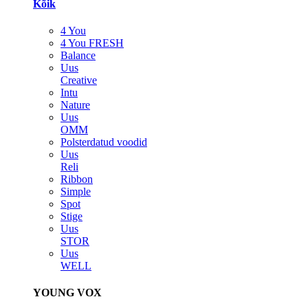
Kõik
4 You
4 You FRESH
Balance
Uus
Creative
Intu
Nature
Uus
OMM
Polsterdatud voodid
Uus
Reli
Ribbon
Simple
Spot
Stige
Uus
STOR
Uus
WELL
YOUNG VOX