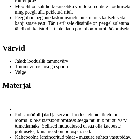
ruumi pole.
Mööblil on sahtlid kosmeetika või dokumentide hoidmiseks
ning peegli alla peidetud riiul.
Peeglil on aeglane laskumismehhanism, mis kaitseb seda
kahjustuste eest.
Tänu erilisele disainile on peegel suletuna
täielikult kaitstud ja tualettlaua pinnal on ruumi töötamiseks.
Värvid
Jalad: looduslik tammevärv
Tammeviimistlusega spoon
Valge
Materjal
Puit - mööbli jalad ja servad.
Puidust elementidele on
loomulik oksüdatsiooniprotsess seega muutub puidu värv
tumedamaks.
Sellised muudatused ei saa olla kaebuste
põhjuseks, kuna need on ootuspärased.
Kahepoolne lamineeritud plaat - mustuse suhtes vastupidav.