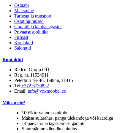
Ostuabi
Maksmine
Tarneag ja transport
Ostutingimused
Garantii ja kauba tagastus
Privaatsuspoliitika
Firmast
Kontaktid
Salongid
Kontaktid
Redcut Grupp OÜ
Reg. nr. 11534911
Peterburi tee 46, Tallinn, 11415
Tel
+372 6730822
Email:
info@voxmoobel.ee
Miks meie?
100% turvaline ostukoht
Maksa sularahas, panga ülekandega või kaardiga
14 päeva raha tagastamise garantii
Suurepärane klienditeenindus