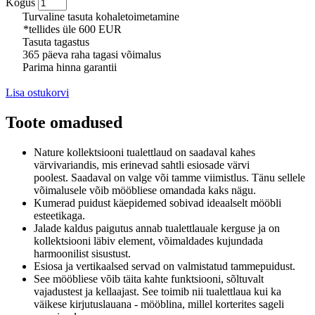
Kogus
Turvaline tasuta kohaletoimetamine
*tellides üle 600 EUR
Tasuta tagastus
365 päeva raha tagasi võimalus
Parima hinna garantii
Lisa ostukorvi
Toote omadused
Nature kollektsiooni tualettlaud on saadaval kahes
värvivariandis, mis erinevad sahtli esiosade värvi
poolest.
Saadaval on valge või tamme viimistlus.
Tänu sellele
võimalusele võib mööbliese omandada kaks nägu.
Kumerad puidust käepidemed sobivad ideaalselt mööbli
esteetikaga.
Jalade kaldus paigutus annab tualettlauale kerguse ja on
kollektsiooni läbiv element, võimaldades kujundada
harmoonilist sisustust.
Esiosa ja vertikaalsed servad on valmistatud tammepuidust.
See mööbliese võib täita kahte funktsiooni, sõltuvalt
vajadustest ja kellaajast.
See toimib nii tualettlaua kui ka
väikese kirjutuslauana - mööblina, millel korterites sageli