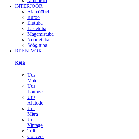
Madratsid
INTERJÖÖR
Aiamööbel
Büroo
Elutuba
Lastetuba
Magamistuba
Noortetuba
Söögituba
BEEBI VOX
Kõik
Uus
Match
Uus
Lounge
Uus
Altitude
Uus
Mitra
Uus
Vintage
Tuli
Concept