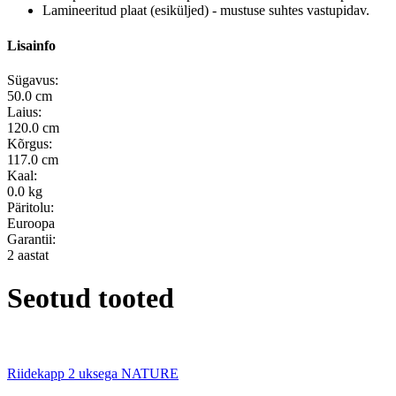
Lamineeritud plaat (esiküljed) - mustuse suhtes vastupidav.
Lisainfo
Sügavus:
50.0 cm
Laius:
120.0 cm
Kõrgus:
117.0 cm
Kaal:
0.0 kg
Päritolu:
Euroopa
Garantii:
2 aastat
Seotud tooted
Riidekapp 2 uksega NATURE