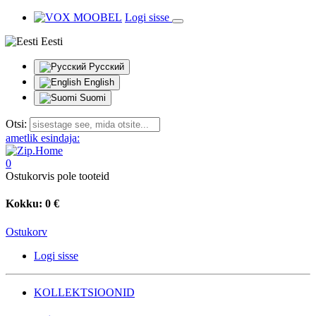
Logi sisse
Eesti
Русский
English
Suomi
Otsi:
ametlik esindaja:
0
Ostukorvis pole tooteid
Kokku:
0 €
Ostukorv
Logi sisse
KOLLEKTSIOONID