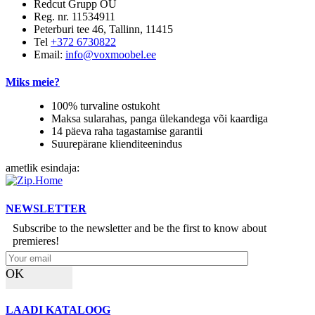
Redcut Grupp OÜ
Reg. nr. 11534911
Peterburi tee 46, Tallinn, 11415
Tel
+372 6730822
Email:
info@voxmoobel.ee
Miks meie?
100% turvaline ostukoht
Maksa sularahas, panga ülekandega või kaardiga
14 päeva raha tagastamise garantii
Suurepärane klienditeenindus
ametlik esindaja:
NEWSLETTER
Subscribe to the newsletter and be the first to know about
premieres!
OK
LAADI KATALOOG