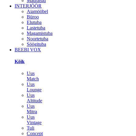
Madratsid
INTERJÖÖR
Aiamööbel
Büroo
Elutuba
Lastetuba
Magamistuba
Noortetuba
Söögituba
BEEBI VOX
Kõik
Uus
Match
Uus
Lounge
Uus
Altitude
Uus
Mitra
Uus
Vintage
Tuli
Concept