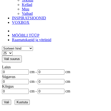
Tekstiil
Kellad
Muu
Vaibad
INSPIRATSIOONID
VOXBOX
MÖÖBLI TÜÜP
Raamatukapid ja vitriinid
Vali suurus
Laius
cm -
cm
Sügavus
cm -
cm
Kõrgus
cm -
cm
Vali
Kustuta