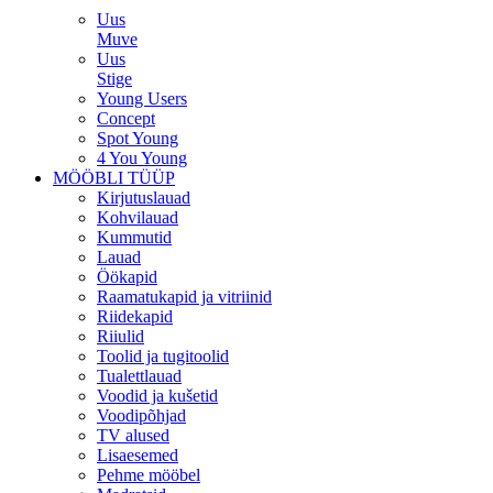
Uus
Muve
Uus
Stige
Young Users
Concept
Spot Young
4 You Young
MÖÖBLI TÜÜP
Kirjutuslauad
Kohvilauad
Kummutid
Lauad
Öökapid
Raamatukapid ja vitriinid
Riidekapid
Riiulid
Toolid ja tugitoolid
Tualettlauad
Voodid ja kušetid
Voodipõhjad
TV alused
Lisaesemed
Pehme mööbel