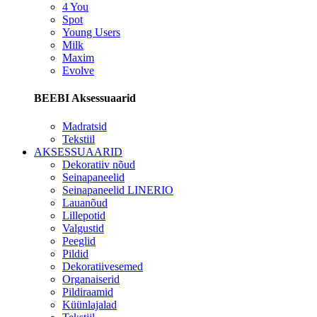
4 You
Spot
Young Users
Milk
Maxim
Evolve
BEEBI Aksessuaarid
Madratsid
Tekstiil
AKSESSUAARID
Dekoratiiv nõud
Seinapaneelid
Seinapaneelid LINERIO
Lauanõud
Lillepotid
Valgustid
Peeglid
Pildid
Dekoratiivesemed
Organaiserid
Pildiraamid
Küünlajalad