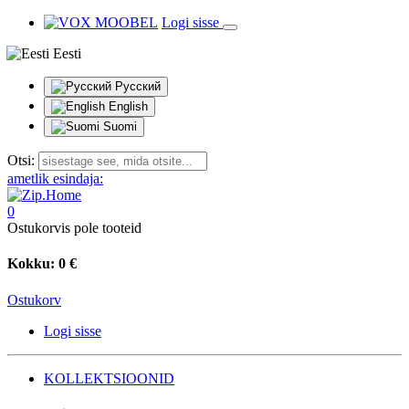
Logi sisse
Eesti
Русский
English
Suomi
Otsi:
ametlik esindaja:
0
Ostukorvis pole tooteid
Kokku:
0 €
Ostukorv
Logi sisse
KOLLEKTSIOONID