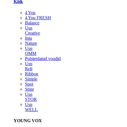
Kõik
4 You
4 You FRESH
Balance
Uus
Creative
Intu
Nature
Uus
OMM
Polsterdatud voodid
Uus
Reli
Ribbon
Simple
Spot
Stige
Uus
STOR
Uus
WELL
YOUNG VOX