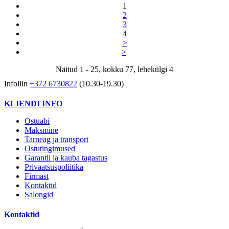
1
2
3
4
>
>|
Näitud 1 - 25, kokku 77, lehekülgi 4
Infoliin
+372 6730822
(10.30-19.30)
KLIENDI INFO
Ostuabi
Maksmine
Tarneag ja transport
Ostutingimused
Garantii ja kauba tagastus
Privaatsuspoliitika
Firmast
Kontaktid
Salongid
Kontaktid