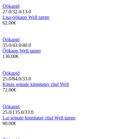
Öökapid
27.0/32.0/13.0
Lisa-öökapp Well tamm
62.00€
Öökapid
35.0/43.0/40.0
Öökapp Well tamm
136.00€
Öökapid
25.0/84.0/33.0
Kitsas seinale kinnitatav riiul Well
72.00€
Öökapid
25.0/135.0/33.0
Lai seinale kinnitatav riiul Well tamm
90.00€