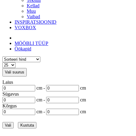
Tekstiil
Kellad
Muu
Vaibad
INSPIRATSIOONID
VOXBOX
MÖÖBLI TÜÜP
Öökapid
Vali suurus
Laius
cm -
cm
Sügavus
cm -
cm
Kõrgus
cm -
cm
Vali
Kustuta