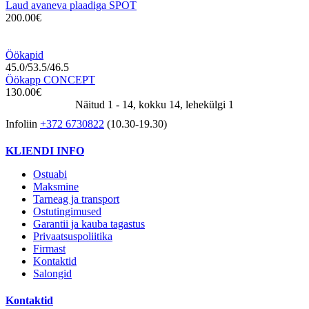
Laud avaneva plaadiga SPOT
200.00€
Öökapid
45.0/53.5/46.5
Öökapp CONCEPT
130.00€
Näitud 1 - 14, kokku 14, lehekülgi 1
Infoliin
+372 6730822
(10.30-19.30)
KLIENDI INFO
Ostuabi
Maksmine
Tarneag ja transport
Ostutingimused
Garantii ja kauba tagastus
Privaatsuspoliitika
Firmast
Kontaktid
Salongid
Kontaktid