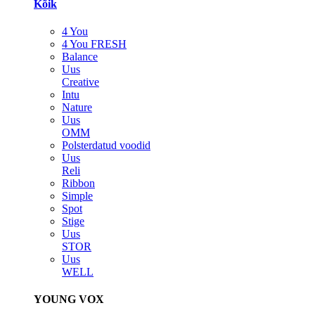
Kõik
4 You
4 You FRESH
Balance
Uus
Creative
Intu
Nature
Uus
OMM
Polsterdatud voodid
Uus
Reli
Ribbon
Simple
Spot
Stige
Uus
STOR
Uus
WELL
YOUNG VOX