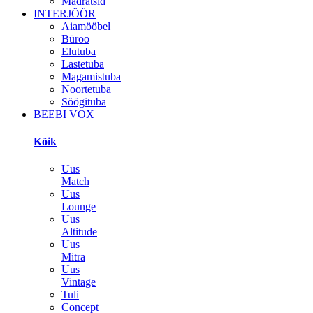
Madratsid
INTERJÖÖR
Aiamööbel
Büroo
Elutuba
Lastetuba
Magamistuba
Noortetuba
Söögituba
BEEBI VOX
Kõik
Uus
Match
Uus
Lounge
Uus
Altitude
Uus
Mitra
Uus
Vintage
Tuli
Concept