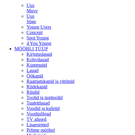
Uus
Muve
Uus
Stige
Young Users
Concept
Spot Young
4 You Young
MÖÖBLI TÜÜP
Kirjutuslauad
Kohvilauad
Kummutid
Lauad
Öökapid
Raamatukapid ja vitriinid
Riidekapid
Riiulid
Toolid ja tugitoolid
Tualettlauad
Voodid ja kušetid
Voodipõhjad
TV alused
Lisaesemed
Pehme mööbel