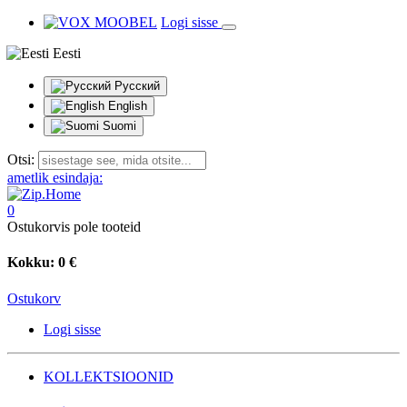
Logi sisse
Eesti
Русский
English
Suomi
Otsi:
ametlik esindaja:
0
Ostukorvis pole tooteid
Kokku:
0 €
Ostukorv
Logi sisse
KOLLEKTSIOONID