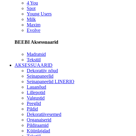
4 You
Spot
Young Users
Milk
Maxim
Evolve
BEEBI Aksessuaarid
Madratsid
Tekstiil
AKSESSUAARID
Dekoratiiv nõud
Seinapaneelid
Seinapaneelid LINERIO
Lauanõud
Lillepotid
Valgustid
Peeglid
Pildid
Dekoratiivesemed
Organaiserid
Pildiraamid
Küünlajalad