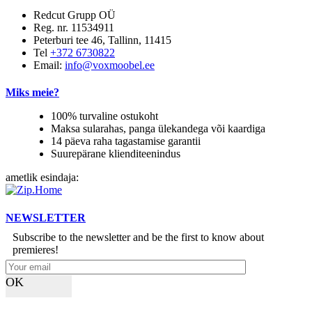
Redcut Grupp OÜ
Reg. nr. 11534911
Peterburi tee 46, Tallinn, 11415
Tel
+372 6730822
Email:
info@voxmoobel.ee
Miks meie?
100% turvaline ostukoht
Maksa sularahas, panga ülekandega või kaardiga
14 päeva raha tagastamise garantii
Suurepärane klienditeenindus
ametlik esindaja:
NEWSLETTER
Subscribe to the newsletter and be the first to know about
premieres!
OK