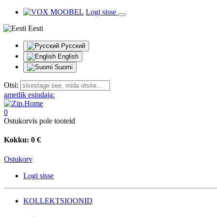
Logi sisse
Eesti
Русский
English
Suomi
Otsi:
ametlik esindaja:
0
Ostukorvis pole tooteid
Kokku:
0 €
Ostukorv
Logi sisse
KOLLEKTSIOONID