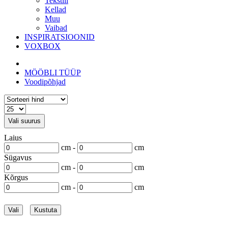
Tekstiil
Kellad
Muu
Vaibad
INSPIRATSIOONID
VOXBOX
MÖÖBLI TÜÜP
Voodipõhjad
Vali suurus
Laius
cm -
cm
Sügavus
cm -
cm
Kõrgus
cm -
cm
Vali
Kustuta