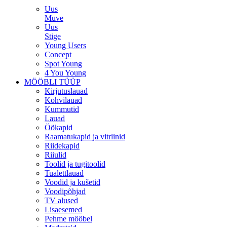
Uus
Muve
Uus
Stige
Young Users
Concept
Spot Young
4 You Young
MÖÖBLI TÜÜP
Kirjutuslauad
Kohvilauad
Kummutid
Lauad
Öökapid
Raamatukapid ja vitriinid
Riidekapid
Riiulid
Toolid ja tugitoolid
Tualettlauad
Voodid ja kušetid
Voodipõhjad
TV alused
Lisaesemed
Pehme mööbel