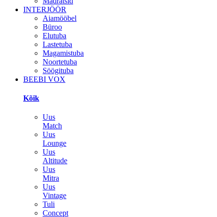
Madratsid
INTERJÖÖR
Aiamööbel
Büroo
Elutuba
Lastetuba
Magamistuba
Noortetuba
Söögituba
BEEBI VOX
Kõik
Uus
Match
Uus
Lounge
Uus
Altitude
Uus
Mitra
Uus
Vintage
Tuli
Concept