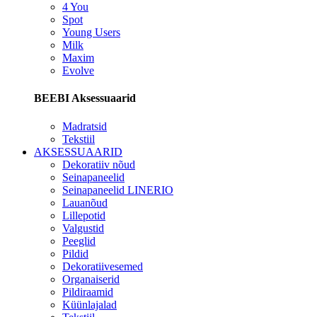
4 You
Spot
Young Users
Milk
Maxim
Evolve
BEEBI Aksessuaarid
Madratsid
Tekstiil
AKSESSUAARID
Dekoratiiv nõud
Seinapaneelid
Seinapaneelid LINERIO
Lauanõud
Lillepotid
Valgustid
Peeglid
Pildid
Dekoratiivesemed
Organaiserid
Pildiraamid
Küünlajalad