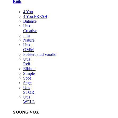
Kõik
4 You
4 You FRESH
Balance
Uus
Creative
Intu
Nature
Uus
OMM
Polsterdatud voodid
Uus
Reli
Ribbon
Simple
Spot
Stige
Uus
STOR
Uus
WELL
YOUNG VOX