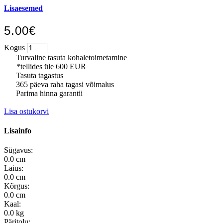
Lisaesemed
5.00€
Kogus
Turvaline tasuta kohaletoimetamine
*tellides üle 600 EUR
Tasuta tagastus
365 päeva raha tagasi võimalus
Parima hinna garantii
Lisa ostukorvi
Lisainfo
Sügavus:
0.0 cm
Laius:
0.0 cm
Kõrgus:
0.0 cm
Kaal:
0.0 kg
Päritolu: