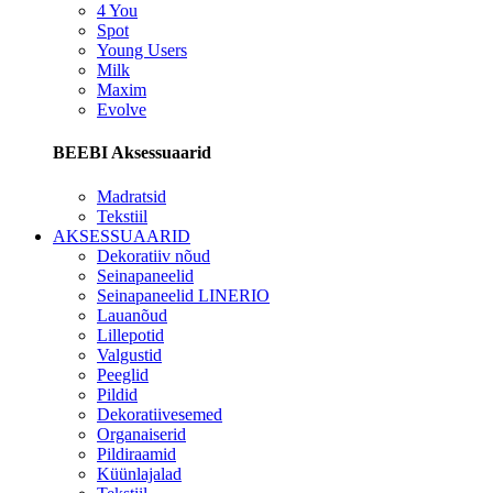
4 You
Spot
Young Users
Milk
Maxim
Evolve
BEEBI Aksessuaarid
Madratsid
Tekstiil
AKSESSUAARID
Dekoratiiv nõud
Seinapaneelid
Seinapaneelid LINERIO
Lauanõud
Lillepotid
Valgustid
Peeglid
Pildid
Dekoratiivesemed
Organaiserid
Pildiraamid
Küünlajalad