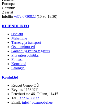
Euroopa
Garantii:
2 aastat
Infoliin
+372 6730822
(10.30-19.30)
KLIENDI INFO
Ostuabi
Maksmine
Tarneag ja transport
Ostutingimused
Garantii ja kauba tagastus
Privaatsuspoliitika
Firmast
Kontaktid
Salongid
Kontaktid
Redcut Grupp OÜ
Reg. nr. 11534911
Peterburi tee 46, Tallinn, 11415
Tel
+372 6730822
Email:
info@voxmoobel.ee