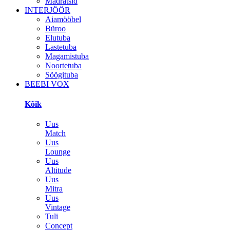
Madratsid
INTERJÖÖR
Aiamööbel
Büroo
Elutuba
Lastetuba
Magamistuba
Noortetuba
Söögituba
BEEBI VOX
Kõik
Uus
Match
Uus
Lounge
Uus
Altitude
Uus
Mitra
Uus
Vintage
Tuli
Concept