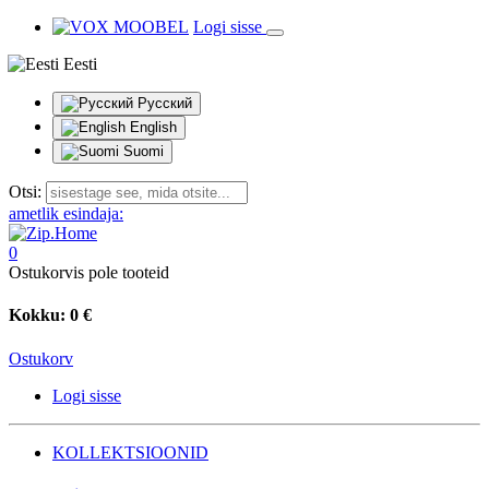
Logi sisse
Eesti
Русский
English
Suomi
Otsi:
ametlik esindaja:
0
Ostukorvis pole tooteid
Kokku:
0 €
Ostukorv
Logi sisse
KOLLEKTSIOONID