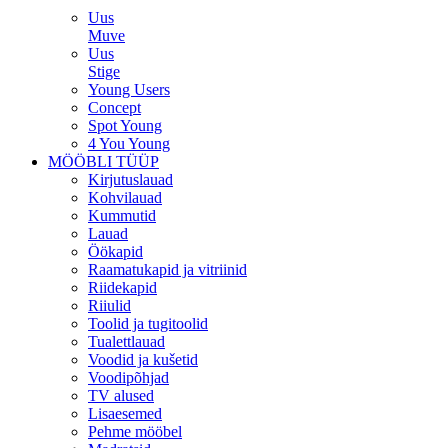
Uus
Muve
Uus
Stige
Young Users
Concept
Spot Young
4 You Young
MÖÖBLI TÜÜP
Kirjutuslauad
Kohvilauad
Kummutid
Lauad
Öökapid
Raamatukapid ja vitriinid
Riidekapid
Riiulid
Toolid ja tugitoolid
Tualettlauad
Voodid ja kušetid
Voodipõhjad
TV alused
Lisaesemed
Pehme mööbel