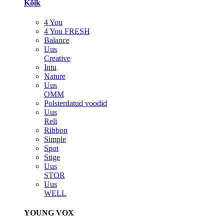
Kõik
4 You
4 You FRESH
Balance
Uus
Creative
Intu
Nature
Uus
OMM
Polsterdatud voodid
Uus
Reli
Ribbon
Simple
Spot
Stige
Uus
STOR
Uus
WELL
YOUNG VOX