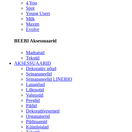
4 You
Spot
Young Users
Milk
Maxim
Evolve
BEEBI Aksessuaarid
Madratsid
Tekstiil
AKSESSUAARID
Dekoratiiv nõud
Seinapaneelid
Seinapaneelid LINERIO
Lauanõud
Lillepotid
Valgustid
Peeglid
Pildid
Dekoratiivesemed
Organaiserid
Pildiraamid
Küünlajalad