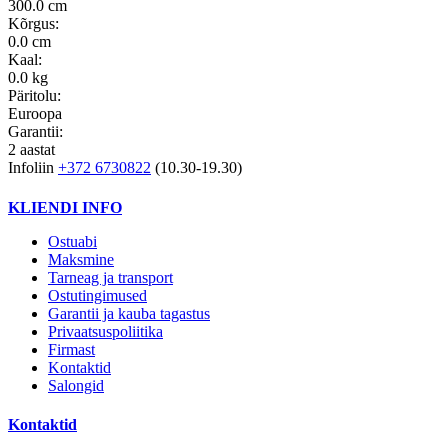
300.0 cm
Kõrgus:
0.0 cm
Kaal:
0.0 kg
Päritolu:
Euroopa
Garantii:
2 aastat
Infoliin
+372 6730822
(10.30-19.30)
KLIENDI INFO
Ostuabi
Maksmine
Tarneag ja transport
Ostutingimused
Garantii ja kauba tagastus
Privaatsuspoliitika
Firmast
Kontaktid
Salongid
Kontaktid