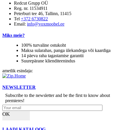
Redcut Grupp OÜ
Reg. nr. 11534911
Peterburi tee 46, Tallinn, 11415
Tel
+372 6730822
Email:
info@voxmoobel.ee
Miks meie?
100% turvaline ostukoht
Maksa sularahas, panga ülekandega või kaardiga
14 päeva raha tagastamise garantii
Suurepärane klienditeenindus
ametlik esindaja:
NEWSLETTER
Subscribe to the newsletter and be the first to know about
premieres!
OK
LAADI KATALOOG