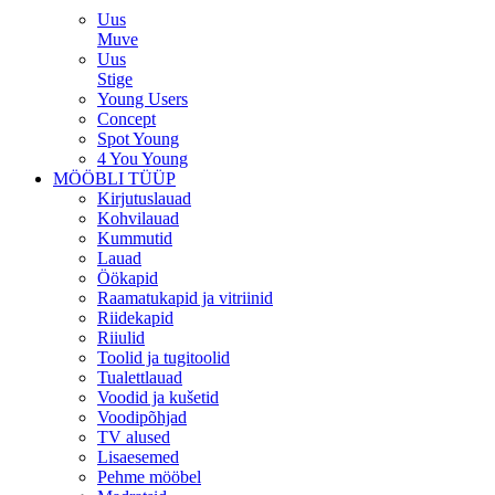
Uus
Muve
Uus
Stige
Young Users
Concept
Spot Young
4 You Young
MÖÖBLI TÜÜP
Kirjutuslauad
Kohvilauad
Kummutid
Lauad
Öökapid
Raamatukapid ja vitriinid
Riidekapid
Riiulid
Toolid ja tugitoolid
Tualettlauad
Voodid ja kušetid
Voodipõhjad
TV alused
Lisaesemed
Pehme mööbel