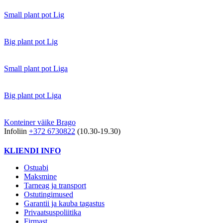
Small plant pot Lig
Big plant pot Lig
Small plant pot Liga
Big plant pot Liga
Konteiner väike Brago
Infoliin
+372 6730822
(10.30-19.30)
KLIENDI INFO
Ostuabi
Maksmine
Tarneag ja transport
Ostutingimused
Garantii ja kauba tagastus
Privaatsuspoliitika
Firmast