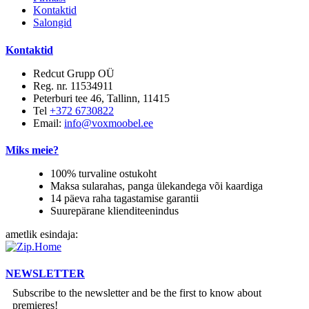
Kontaktid
Salongid
Kontaktid
Redcut Grupp OÜ
Reg. nr. 11534911
Peterburi tee 46, Tallinn, 11415
Tel
+372 6730822
Email:
info@voxmoobel.ee
Miks meie?
100% turvaline ostukoht
Maksa sularahas, panga ülekandega või kaardiga
14 päeva raha tagastamise garantii
Suurepärane klienditeenindus
ametlik esindaja:
NEWSLETTER
Subscribe to the newsletter and be the first to know about
premieres!