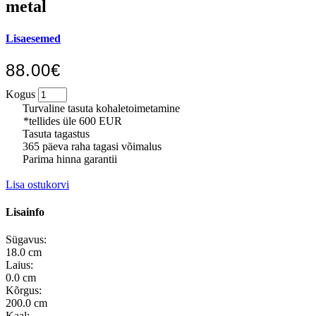
metal
Lisaesemed
88.00€
Kogus
Turvaline tasuta kohaletoimetamine
*tellides üle 600 EUR
Tasuta tagastus
365 päeva raha tagasi võimalus
Parima hinna garantii
Lisa ostukorvi
Lisainfo
Sügavus:
18.0 cm
Laius:
0.0 cm
Kõrgus:
200.0 cm
Kaal: