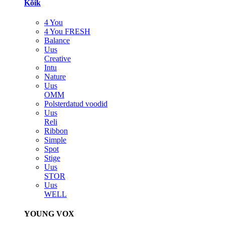
Kõik
4 You
4 You FRESH
Balance
Uus
Creative
Intu
Nature
Uus
OMM
Polsterdatud voodid
Uus
Reli
Ribbon
Simple
Spot
Stige
Uus
STOR
Uus
WELL
YOUNG VOX