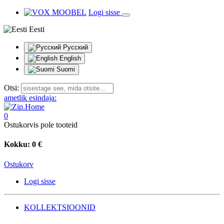
Logi sisse
Eesti
Русский
English
Suomi
Otsi:
ametlik esindaja:
0
Ostukorvis pole tooteid
Kokku:
0 €
Ostukorv
Logi sisse
KOLLEKTSIOONID