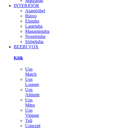
Madratsid
INTERJÖÖR
Aiamööbel
Büroo
Elutuba
Lastetuba
Magamistuba
Noortetuba
Söögituba
BEEBI VOX
Kõik
Uus
Match
Uus
Lounge
Uus
Altitude
Uus
Mitra
Uus
Vintage
Tuli
Concept