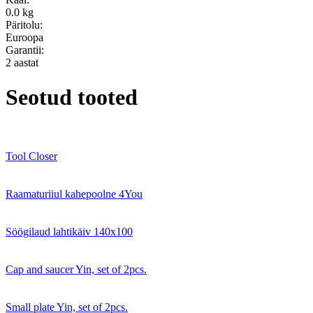
0.0 kg
Päritolu:
Euroopa
Garantii:
2 aastat
Seotud tooted
Tool Closer
Raamaturiiul kahepoolne 4You
Söögilaud lahtikäiv 140x100
Cap and saucer Yin, set of 2pcs.
Small plate Yin, set of 2pcs.