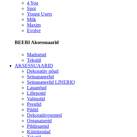
4 You
Spot
Young Users
Milk
Maxim
Evolve
BEEBI Aksessuaarid
Madratsid
Tekstiil
AKSESSUAARID
Dekoratiiv nõud
Seinapaneelid
Seinapaneelid LINERIO
Lauanõud
Lillepotid
Valgustid
Peeglid
Pildid
Dekoratiivesemed
Organaiserid
Pildiraamid
Küünlajalad