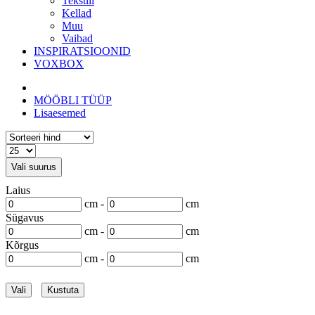
Tekstiil
Kellad
Muu
Vaibad
INSPIRATSIOONID
VOXBOX
MÖÖBLI TÜÜP
Lisaesemed
Vali suurus
Laius
cm -
cm
Sügavus
cm -
cm
Kõrgus
cm -
cm
Vali
Kustuta