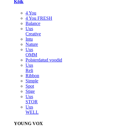
Kõik
4 You
4 You FRESH
Balance
Uus
Creative
Intu
Nature
Uus
OMM
Polsterdatud voodid
Uus
Reli
Ribbon
Simple
Spot
Stige
Uus
STOR
Uus
WELL
YOUNG VOX