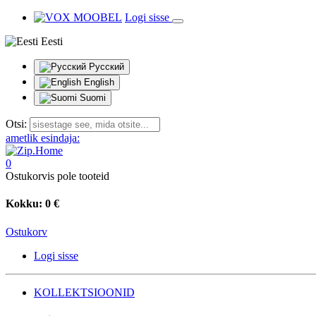
Logi sisse
Eesti
Русский
English
Suomi
Otsi:
ametlik esindaja:
0
Ostukorvis pole tooteid
Kokku:
0 €
Ostukorv
Logi sisse
KOLLEKTSIOONID