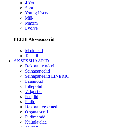
4 You
Spot
Young Users
Milk
Maxim
Evolve
BEEBI Aksessuaarid
Madratsid
Tekstiil
AKSESSUAARID
Dekoratiiv nõud
Seinapaneelid
Seinapaneelid LINERIO
Lauanõud
Lillepotid
Valgustid
Peeglid
Pildid
Dekoratiivesemed
Organaiserid
Pildiraamid
Küünlajalad