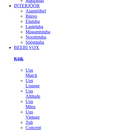
Madratsid
INTERJÖÖR
Aiamööbel
Büroo
Elutuba
Lastetuba
Magamistuba
Noortetuba
Söögituba
BEEBI VOX
Kõik
Uus
Match
Uus
Lounge
Uus
Altitude
Uus
Mitra
Uus
Vintage
Tuli
Concept