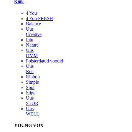
Kõik
4 You
4 You FRESH
Balance
Uus
Creative
Intu
Nature
Uus
OMM
Polsterdatud voodid
Uus
Reli
Ribbon
Simple
Spot
Stige
Uus
STOR
Uus
WELL
YOUNG VOX