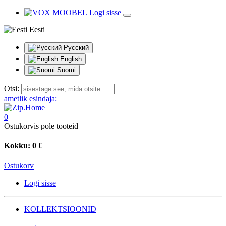
Logi sisse
Eesti
Русский
English
Suomi
Otsi:
ametlik esindaja:
0
Ostukorvis pole tooteid
Kokku:
0 €
Ostukorv
Logi sisse
KOLLEKTSIOONID