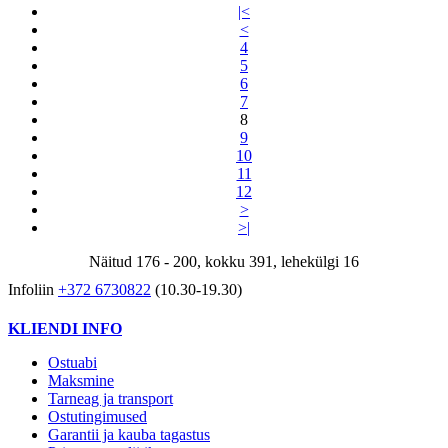
|<
<
4
5
6
7
8
9
10
11
12
>
>|
Näitud 176 - 200, kokku 391, lehekülgi 16
Infoliin
+372 6730822
(10.30-19.30)
KLIENDI INFO
Ostuabi
Maksmine
Tarneag ja transport
Ostutingimused
Garantii ja kauba tagastus