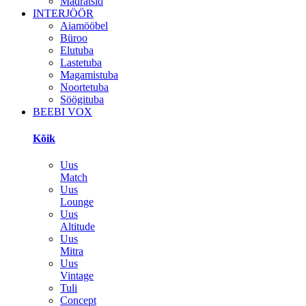
Madratsid
INTERJÖÖR
Aiamööbel
Büroo
Elutuba
Lastetuba
Magamistuba
Noortetuba
Söögituba
BEEBI VOX
Kõik
Uus
Match
Uus
Lounge
Uus
Altitude
Uus
Mitra
Uus
Vintage
Tuli
Concept