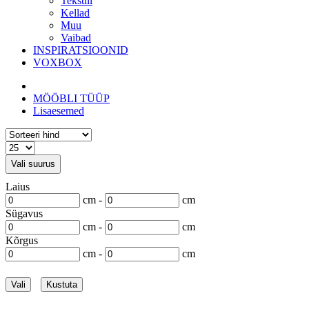
Tekstiil
Kellad
Muu
Vaibad
INSPIRATSIOONID
VOXBOX
MÖÖBLI TÜÜP
Lisaesemed
Vali suurus
Laius
cm -
cm
Sügavus
cm -
cm
Kõrgus
cm -
cm
Vali
Kustuta