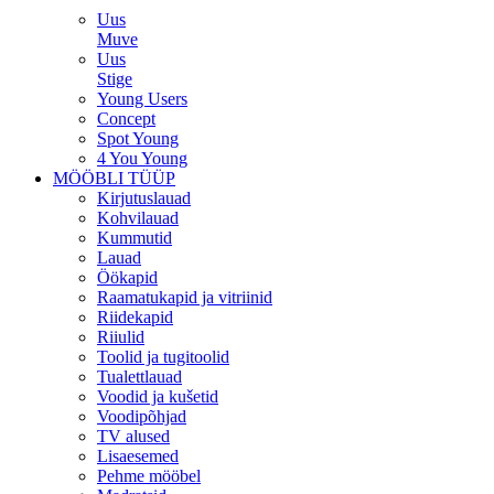
Uus
Muve
Uus
Stige
Young Users
Concept
Spot Young
4 You Young
MÖÖBLI TÜÜP
Kirjutuslauad
Kohvilauad
Kummutid
Lauad
Öökapid
Raamatukapid ja vitriinid
Riidekapid
Riiulid
Toolid ja tugitoolid
Tualettlauad
Voodid ja kušetid
Voodipõhjad
TV alused
Lisaesemed
Pehme mööbel