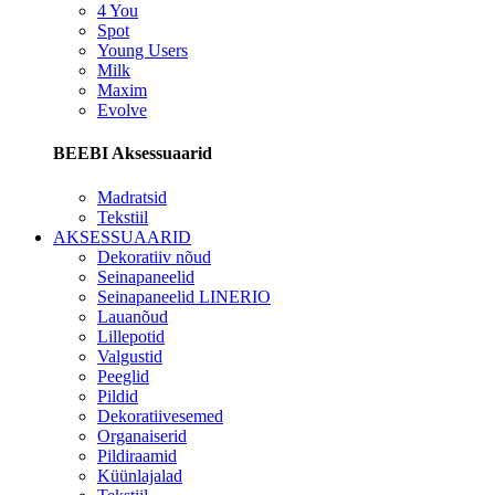
4 You
Spot
Young Users
Milk
Maxim
Evolve
BEEBI Aksessuaarid
Madratsid
Tekstiil
AKSESSUAARID
Dekoratiiv nõud
Seinapaneelid
Seinapaneelid LINERIO
Lauanõud
Lillepotid
Valgustid
Peeglid
Pildid
Dekoratiivesemed
Organaiserid
Pildiraamid
Küünlajalad