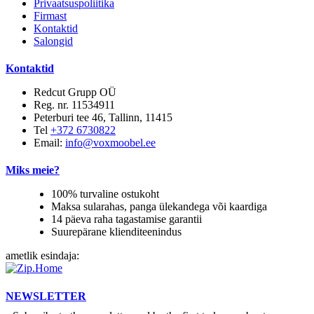
Privaatsuspoliitika
Firmast
Kontaktid
Salongid
Kontaktid
Redcut Grupp OÜ
Reg. nr. 11534911
Peterburi tee 46, Tallinn, 11415
Tel
+372 6730822
Email:
info@voxmoobel.ee
Miks meie?
100% turvaline ostukoht
Maksa sularahas, panga ülekandega või kaardiga
14 päeva raha tagastamise garantii
Suurepärane klienditeenindus
ametlik esindaja:
NEWSLETTER