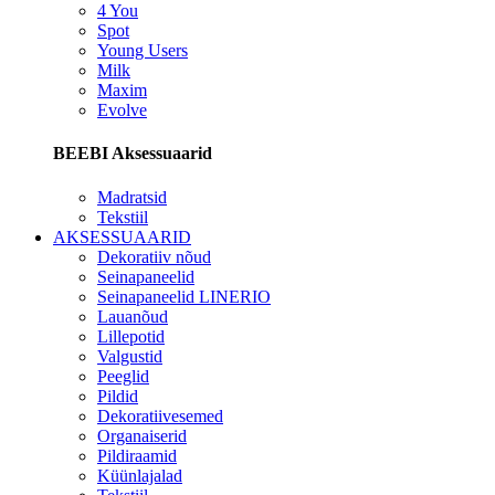
4 You
Spot
Young Users
Milk
Maxim
Evolve
BEEBI Aksessuaarid
Madratsid
Tekstiil
AKSESSUAARID
Dekoratiiv nõud
Seinapaneelid
Seinapaneelid LINERIO
Lauanõud
Lillepotid
Valgustid
Peeglid
Pildid
Dekoratiivesemed
Organaiserid
Pildiraamid
Küünlajalad