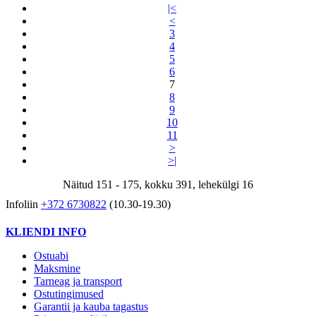
|<
<
3
4
5
6
7
8
9
10
11
>
>|
Näitud 151 - 175, kokku 391, lehekülgi 16
Infoliin
+372 6730822
(10.30-19.30)
KLIENDI INFO
Ostuabi
Maksmine
Tarneag ja transport
Ostutingimused
Garantii ja kauba tagastus