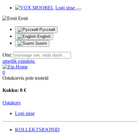
Logi sisse
Eesti
Русский
English
Suomi
Otsi:
ametlik esindaja:
0
Ostukorvis pole tooteid
Kokku:
0 €
Ostukorv
Logi sisse
KOLLEKTSIOONID