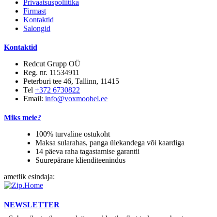
Privaatsuspoliitika
Firmast
Kontaktid
Salongid
Kontaktid
Redcut Grupp OÜ
Reg. nr. 11534911
Peterburi tee 46, Tallinn, 11415
Tel
+372 6730822
Email:
info@voxmoobel.ee
Miks meie?
100% turvaline ostukoht
Maksa sularahas, panga ülekandega või kaardiga
14 päeva raha tagastamise garantii
Suurepärane klienditeenindus
ametlik esindaja:
NEWSLETTER