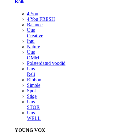
Kõik
4 You
4 You FRESH
Balance
Uus
Creative
Intu
Nature
Uus
OMM
Polsterdatud voodid
Uus
Reli
Ribbon
Simple
Spot
Stige
Uus
STOR
Uus
WELL
YOUNG VOX