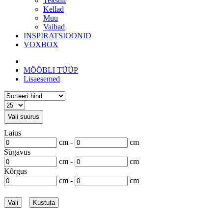
Tekstiil
Kellad
Muu
Vaibad
INSPIRATSIOONID
VOXBOX
MÖÖBLI TÜÜP
Lisaesemed
Vali suurus
Laius
cm -
cm
Sügavus
cm -
cm
Kõrgus
cm -
cm
Vali
Kustuta