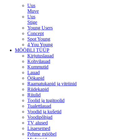
Uus
Muve
Uus
Stige
Young Users
Concept
Spot Young
4 You Young
MÖÖBLI TÜÜP
Kirjutuslauad
Kohvilauad
Kummutid
Lauad
Öökapid
Raamatukapid ja vitriinid
Riidekapid
Riiulid
Toolid ja tugitoolid
Tualettlauad
Voodid ja kušetid
Voodipõhjad
TV alused
Lisaesemed
Pehme mööbel