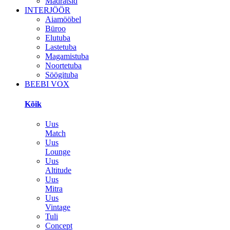
Madratsid
INTERJÖÖR
Aiamööbel
Büroo
Elutuba
Lastetuba
Magamistuba
Noortetuba
Söögituba
BEEBI VOX
Kõik
Uus
Match
Uus
Lounge
Uus
Altitude
Uus
Mitra
Uus
Vintage
Tuli
Concept