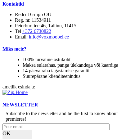
Kontaktid
Redcut Grupp OÜ
Reg. nr. 11534911
Peterburi tee 46, Tallinn, 11415
Tel
+372 6730822
Email:
info@voxmoobel.ee
Miks meie?
100% turvaline ostukoht
Maksa sularahas, panga ülekandega või kaardiga
14 päeva raha tagastamise garantii
Suurepärane klienditeenindus
ametlik esindaja:
NEWSLETTER
Subscribe to the newsletter and be the first to know about
premieres!
OK