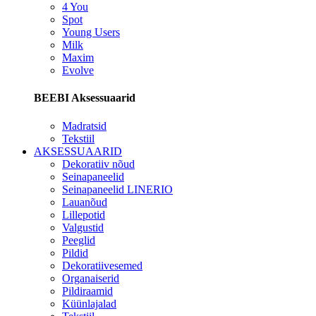
4 You
Spot
Young Users
Milk
Maxim
Evolve
BEEBI Aksessuaarid
Madratsid
Tekstiil
AKSESSUAARID
Dekoratiiv nõud
Seinapaneelid
Seinapaneelid LINERIO
Lauanõud
Lillepotid
Valgustid
Peeglid
Pildid
Dekoratiivesemed
Organaiserid
Pildiraamid
Küünlajalad