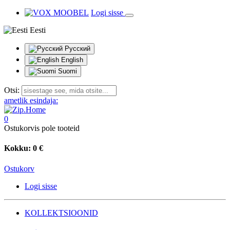
Logi sisse
Eesti
Русский
English
Suomi
Otsi:
ametlik esindaja:
0
Ostukorvis pole tooteid
Kokku:
0 €
Ostukorv
Logi sisse
KOLLEKTSIOONID