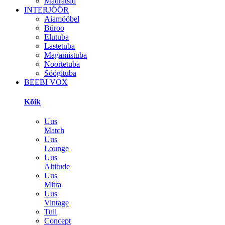
Madratsid
INTERJÖÖR
Aiamööbel
Büroo
Elutuba
Lastetuba
Magamistuba
Noortetuba
Söögituba
BEEBI VOX
Kõik
Uus
Match
Uus
Lounge
Uus
Altitude
Uus
Mitra
Uus
Vintage
Tuli
Concept