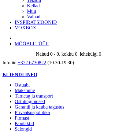
Tekstiil
Kellad
Muu
Vaibad
INSPIRATSIOONID
VOXBOX
MÖÖBLI TÜÜP
Näitud 0 - 0, kokku 0, lehekülgi 0
Infoliin
+372 6730822
(10.30-19.30)
KLIENDI INFO
Ostuabi
Maksmine
Tarneag ja transport
Ostutingimused
Garantii ja kauba tagastus
Privaatsuspoliitika
Firmast
Kontaktid
Salongid