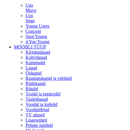
Uus
Muve
Uus
Stige
Young Users
Concept
Spot Young
4 You Young
MÖÖBLI TÜÜP
Kirjutuslauad
Kohvilauad
Kummutid
Lauad
Öökapid
Raamatukapid ja vitriinid
Riidekapid
Riiulid
Toolid ja tugitoolid
Tualettlauad
Voodid ja kušetid
Voodipõhjad
TV alused
Lisaesemed
Pehme mööbel