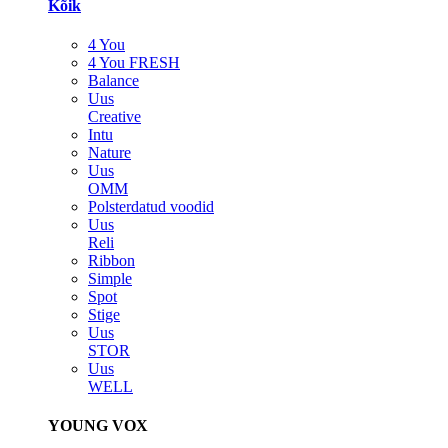
Kõik
4 You
4 You FRESH
Balance
Uus
Creative
Intu
Nature
Uus
OMM
Polsterdatud voodid
Uus
Reli
Ribbon
Simple
Spot
Stige
Uus
STOR
Uus
WELL
YOUNG VOX