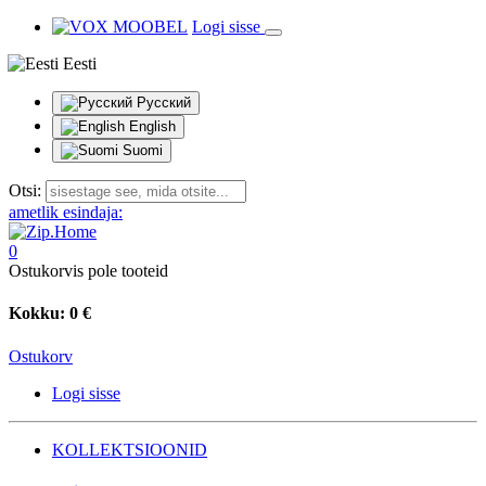
Logi sisse
Eesti
Русский
English
Suomi
Otsi:
ametlik esindaja:
0
Ostukorvis pole tooteid
Kokku:
0 €
Ostukorv
Logi sisse
KOLLEKTSIOONID