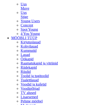
Uus
Muve
Uus
Stige
Young Users
Concept
Spot Young
4 You Young
MÖÖBLI TÜÜP
Kirjutuslauad
Kohvilauad
Kummutid
Lauad
Öökapid
Raamatukapid ja vitriinid
Riidekapid
Riiulid
Toolid ja tugitoolid
Tualettlauad
Voodid ja kušetid
Voodipõhjad
TV alused
Lisaesemed
Pehme mööbel