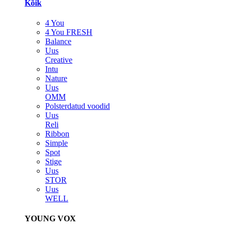
Kõik
4 You
4 You FRESH
Balance
Uus
Creative
Intu
Nature
Uus
OMM
Polsterdatud voodid
Uus
Reli
Ribbon
Simple
Spot
Stige
Uus
STOR
Uus
WELL
YOUNG VOX