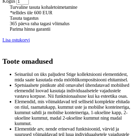
Kogus
Turvaline tasuta kohaletoimetamine
*tellides üle 600 EUR
Tasuta tagastus
365 päeva raha tagasi võimalus
Parima hinna garantii
Lisa ostukorvi
Toote omadused
Seinariiul
on üks paljudest Stige kollektsiooni elementidest,
mida saate kasutada enda mööblikompositsiooni ehitamisel.
Spetsiaalsete pistikute abil omavahel ühendatavad mobiilsed
elemendid loovad kasutaja individuaalsetele vajadustele
vastava korpuse.
Nii funktsionaalsuse kui ka esteetika osas.
Elemendid, mis võimaldavad teil selliseid komplekte ehitada
on riiul, raamatukapp, kummut uste ja mobiilse konteineriga,
kummut sahtli ja mobiilse konteineriga, 1-ukseline kapp, 2-
ukseline kummut, madal 2-ukseline kummut ning madal
kummut.
Elementide arv, nende erinevad funktsioonid, värvid ja
suurused võimaldavad teil luua individuaalsetele vajadustele