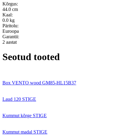
Kõrgus:
44.0 cm
Kaal:
0.0 kg
Päritolu:
Euroopa
Garantii:
2 aastat
Seotud tooted
Box VENTO wood GM85-HL15B37
Laud 120 STIGE
Kummut kõrge STIGE
Kummut madal STIGE