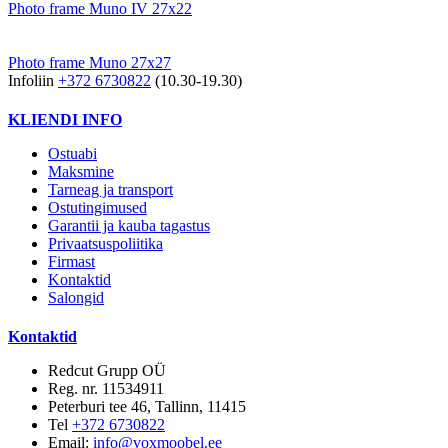
Photo frame Muno IV 27x22
Photo frame Muno 27x27
Infoliin
+372 6730822
(10.30-19.30)
KLIENDI INFO
Ostuabi
Maksmine
Tarneag ja transport
Ostutingimused
Garantii ja kauba tagastus
Privaatsuspoliitika
Firmast
Kontaktid
Salongid
Kontaktid
Redcut Grupp OÜ
Reg. nr. 11534911
Peterburi tee 46, Tallinn, 11415
Tel
+372 6730822
Email:
info@voxmoobel.ee