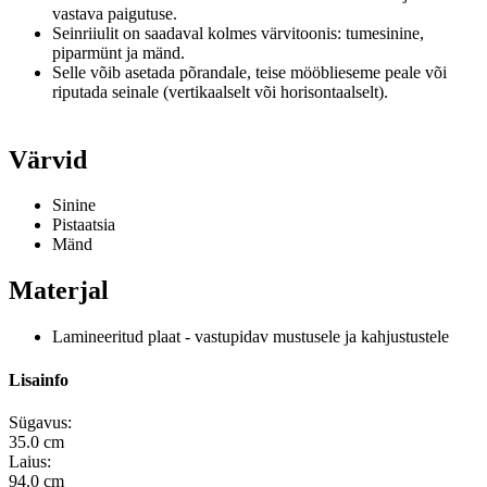
vastava paigutuse.
Seinriiulit on saadaval kolmes värvitoonis: tumesinine,
piparmünt ja mänd.
Selle võib asetada põrandale, teise mööblieseme peale või
riputada seinale (vertikaalselt või horisontaalselt).
Värvid
Sinine
Pistaatsia
Mänd
Materjal
Lamineeritud plaat - vastupidav mustusele ja kahjustustele
Lisainfo
Sügavus:
35.0 cm
Laius:
94.0 cm