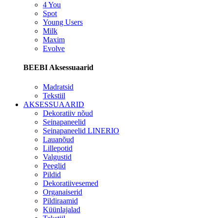
4 You
Spot
Young Users
Milk
Maxim
Evolve
BEEBI Aksessuaarid
Madratsid
Tekstiil
AKSESSUAARID
Dekoratiiv nõud
Seinapaneelid
Seinapaneelid LINERIO
Lauanõud
Lillepotid
Valgustid
Peeglid
Pildid
Dekoratiivesemed
Organaiserid
Pildiraamid
Küünlajalad