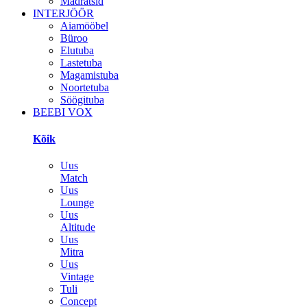
Madratsid
INTERJÖÖR
Aiamööbel
Büroo
Elutuba
Lastetuba
Magamistuba
Noortetuba
Söögituba
BEEBI VOX
Kõik
Uus
Match
Uus
Lounge
Uus
Altitude
Uus
Mitra
Uus
Vintage
Tuli
Concept