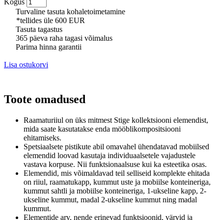
Kogus
Turvaline tasuta kohaletoimetamine
*tellides üle 600 EUR
Tasuta tagastus
365 päeva raha tagasi võimalus
Parima hinna garantii
Lisa ostukorvi
Toote omadused
Raamaturiiul on üks mitmest Stige kollektsiooni elemendist,
mida saate kasutatakse enda mööblikompositsiooni
ehitamiseks.
Spetsiaalsete pistikute abil omavahel ühendatavad mobiilsed
elemendid loovad kasutaja individuaalsetele vajadustele
vastava korpuse.
Nii funktsionaalsuse kui ka esteetika osas.
Elemendid, mis võimaldavad teil selliseid komplekte ehitada
on riiul, raamatukapp, kummut uste ja mobiilse konteineriga,
kummut sahtli ja mobiilse konteineriga, 1-ukseline kapp, 2-
ukseline kummut, madal 2-ukseline kummut ning madal
kummut.
Elementide arv, nende erinevad funktsioonid, värvid ja