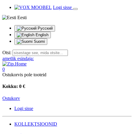
Logi sisse
Eesti
Русский
English
Suomi
Otsi:
ametlik esindaja:
0
Ostukorvis pole tooteid
Kokku:
0 €
Ostukorv
Logi sisse
KOLLEKTSIOONID