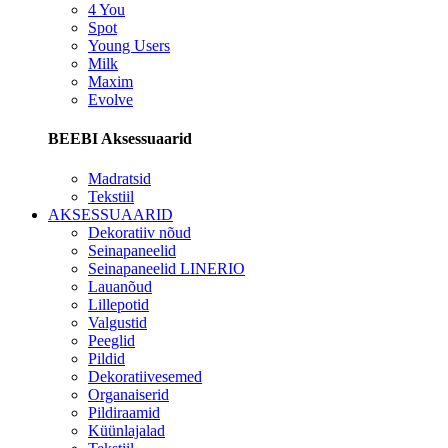
4 You
Spot
Young Users
Milk
Maxim
Evolve
BEEBI Aksessuaarid
Madratsid
Tekstiil
AKSESSUAARID
Dekoratiiv nõud
Seinapaneelid
Seinapaneelid LINERIO
Lauanõud
Lillepotid
Valgustid
Peeglid
Pildid
Dekoratiivesemed
Organaiserid
Pildiraamid
Küünlajalad