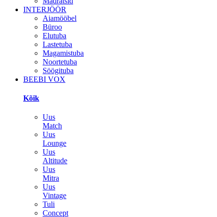
Madratsid
INTERJÖÖR
Aiamööbel
Büroo
Elutuba
Lastetuba
Magamistuba
Noortetuba
Söögituba
BEEBI VOX
Kõik
Uus
Match
Uus
Lounge
Uus
Altitude
Uus
Mitra
Uus
Vintage
Tuli
Concept