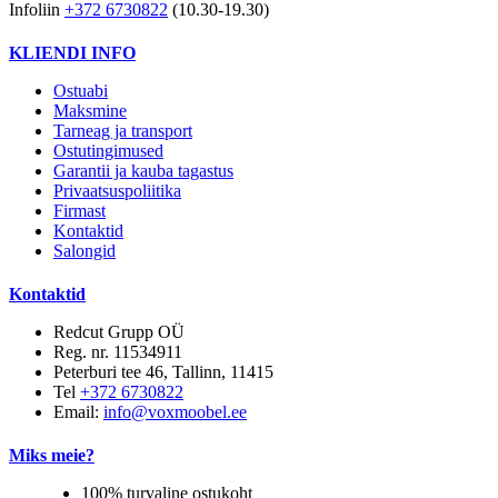
Infoliin
+372 6730822
(10.30-19.30)
KLIENDI INFO
Ostuabi
Maksmine
Tarneag ja transport
Ostutingimused
Garantii ja kauba tagastus
Privaatsuspoliitika
Firmast
Kontaktid
Salongid
Kontaktid
Redcut Grupp OÜ
Reg. nr. 11534911
Peterburi tee 46, Tallinn, 11415
Tel
+372 6730822
Email:
info@voxmoobel.ee
Miks meie?
100% turvaline ostukoht