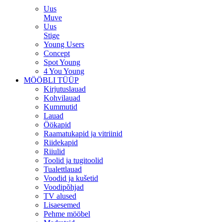
Uus
Muve
Uus
Stige
Young Users
Concept
Spot Young
4 You Young
MÖÖBLI TÜÜP
Kirjutuslauad
Kohvilauad
Kummutid
Lauad
Öökapid
Raamatukapid ja vitriinid
Riidekapid
Riiulid
Toolid ja tugitoolid
Tualettlauad
Voodid ja kušetid
Voodipõhjad
TV alused
Lisaesemed
Pehme mööbel