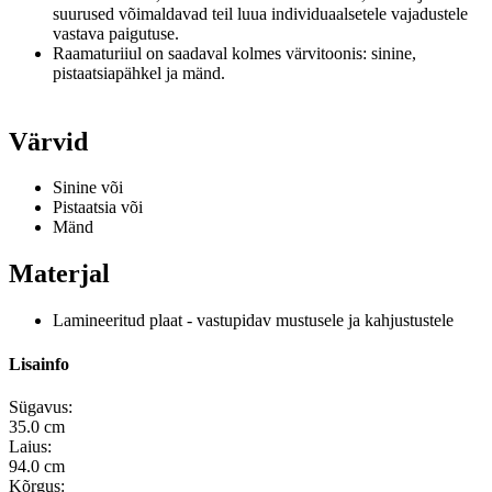
suurused võimaldavad teil luua individuaalsetele vajadustele
vastava paigutuse.
Raamaturiiul on saadaval kolmes värvitoonis: sinine,
pistaatsiapähkel ja mänd.
Värvid
Sinine või
Pistaatsia või
Mänd
Materjal
Lamineeritud plaat - vastupidav mustusele ja kahjustustele
Lisainfo
Sügavus:
35.0 cm
Laius:
94.0 cm
Kõrgus: