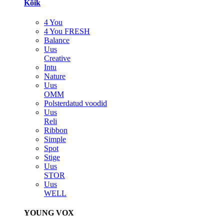
Kõik
4 You
4 You FRESH
Balance
Uus
Creative
Intu
Nature
Uus
OMM
Polsterdatud voodid
Uus
Reli
Ribbon
Simple
Spot
Stige
Uus
STOR
Uus
WELL
YOUNG VOX