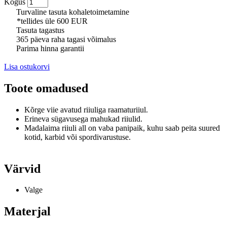
Kogus
Turvaline tasuta kohaletoimetamine
*tellides üle 600 EUR
Tasuta tagastus
365 päeva raha tagasi võimalus
Parima hinna garantii
Lisa ostukorvi
Toote omadused
Kõrge viie avatud riiuliga raamaturiiul.
Erineva sügavusega mahukad riiulid.
Madalaima riiuli all on vaba panipaik, kuhu saab peita suured
kotid, karbid või spordivarustuse.
Värvid
Valge
Materjal