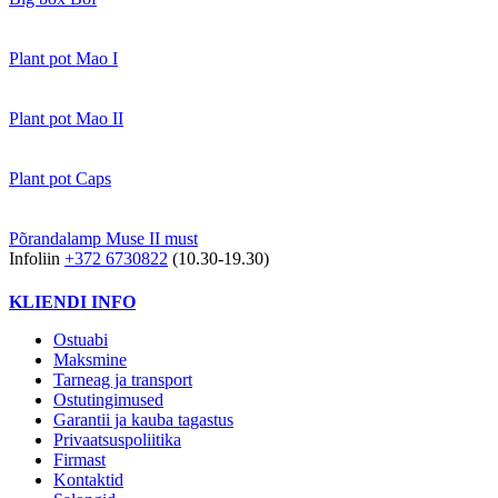
Plant pot Mao I
Plant pot Mao II
Plant pot Caps
Põrandalamp Muse II must
Infoliin
+372 6730822
(10.30-19.30)
KLIENDI INFO
Ostuabi
Maksmine
Tarneag ja transport
Ostutingimused
Garantii ja kauba tagastus
Privaatsuspoliitika
Firmast
Kontaktid