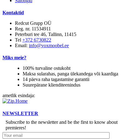
Salongid
Kontaktid
Redcut Grupp OÜ
Reg. nr. 11534911
Peterburi tee 46, Tallinn, 11415
Tel
+372 6730822
Email:
info@voxmoobel.ee
Miks meie?
100% turvaline ostukoht
Maksa sularahas, panga ülekandega või kaardiga
14 päeva raha tagastamise garantii
Suurepärane klienditeenindus
ametlik esindaja:
NEWSLETTER
Subscribe to the newsletter and be the first to know about
premieres!