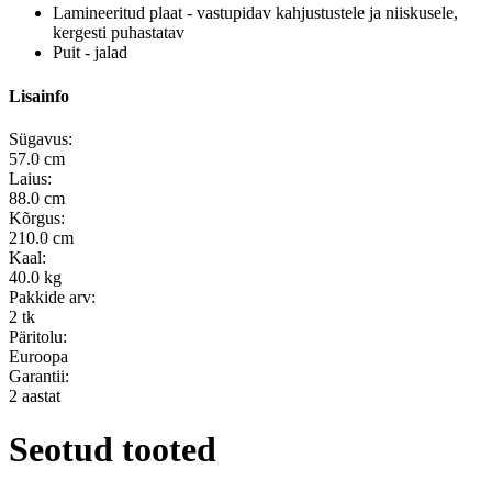
Lamineeritud plaat - vastupidav kahjustustele ja niiskusele,
kergesti puhastatav
Puit - jalad
Lisainfo
Sügavus:
57.0 cm
Laius:
88.0 cm
Kõrgus:
210.0 cm
Kaal:
40.0 kg
Pakkide arv:
2 tk
Päritolu:
Euroopa
Garantii:
2 aastat
Seotud tooted