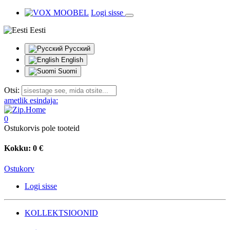
Logi sisse
Eesti
Русский
English
Suomi
Otsi:
ametlik esindaja:
0
Ostukorvis pole tooteid
Kokku:
0 €
Ostukorv
Logi sisse
KOLLEKTSIOONID