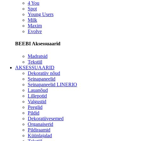
4 You
Spot
Young Users
Milk
Maxim
Evolve
BEEBI Aksessuaarid
Madratsid
Tekstiil
AKSESSUAARID
Dekoratiiv nõud
Seinapaneelid
Seinapaneelid LINERIO
Lauanõud
Lillepotid
Valgustid
Peeglid
Pildid
Dekoratiivesemed
Organaiserid
Pildiraamid
Küünlajalad