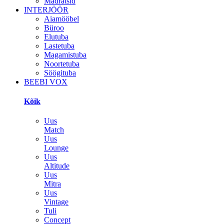
Madratsid
INTERJÖÖR
Aiamööbel
Büroo
Elutuba
Lastetuba
Magamistuba
Noortetuba
Söögituba
BEEBI VOX
Kõik
Uus
Match
Uus
Lounge
Uus
Altitude
Uus
Mitra
Uus
Vintage
Tuli
Concept