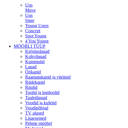
Uus
Muve
Uus
Stige
Young Users
Concept
Spot Young
4 You Young
MÖÖBLI TÜÜP
Kirjutuslauad
Kohvilauad
Kummutid
Lauad
Öökapid
Raamatukapid ja vitriinid
Riidekapid
Riiulid
Toolid ja tugitoolid
Tualettlauad
Voodid ja kušetid
Voodipõhjad
TV alused
Lisaesemed
Pehme mööbel