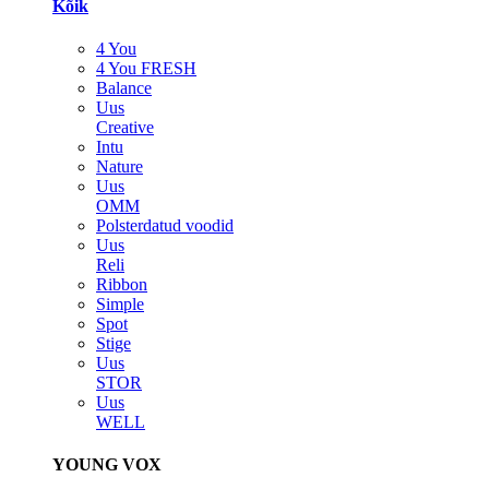
Kõik
4 You
4 You FRESH
Balance
Uus
Creative
Intu
Nature
Uus
OMM
Polsterdatud voodid
Uus
Reli
Ribbon
Simple
Spot
Stige
Uus
STOR
Uus
WELL
YOUNG VOX