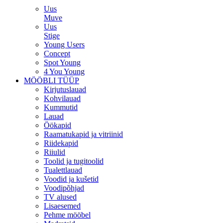
Uus
Muve
Uus
Stige
Young Users
Concept
Spot Young
4 You Young
MÖÖBLI TÜÜP
Kirjutuslauad
Kohvilauad
Kummutid
Lauad
Öökapid
Raamatukapid ja vitriinid
Riidekapid
Riiulid
Toolid ja tugitoolid
Tualettlauad
Voodid ja kušetid
Voodipõhjad
TV alused
Lisaesemed
Pehme mööbel