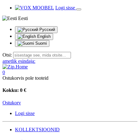
Logi sisse
Eesti
Русский
English
Suomi
Otsi:
ametlik esindaja:
0
Ostukorvis pole tooteid
Kokku:
0 €
Ostukorv
Logi sisse
KOLLEKTSIOONID