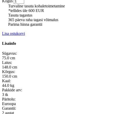
Kogus
Turvaline tasuta kohaletoimetamine
*tellides üle 600 EUR
Tasuta tagastus
365 päeva raha tagasi võimalus
Parima hinna garantii
Lisa ostukorvi
Lisainfo
Sügavus:
75.0 cm
Laius:
148.0 cm
Kõrgus:
150.0 cm
Kaal:
44.0 kg
Pakkide arv:
3 tk
Päritolu:
Euroopa
Garantii:
2 aastat