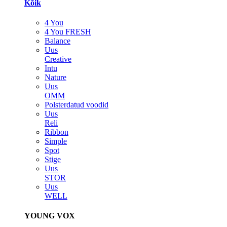
Kõik
4 You
4 You FRESH
Balance
Uus
Creative
Intu
Nature
Uus
OMM
Polsterdatud voodid
Uus
Reli
Ribbon
Simple
Spot
Stige
Uus
STOR
Uus
WELL
YOUNG VOX