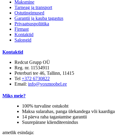
Maksmine
Tarneag ja transport
Ostutingimused
Garantii ja kauba tagastus
Privaatsuspoliitika
Firmast
Kontaktid
Salongid
Kontaktid
Redcut Grupp OÜ
Reg. nr. 11534911
Peterburi tee 46, Tallinn, 11415
Tel
+372 6730822
Email:
info@voxmoobel.ee
Miks meie?
100% turvaline ostukoht
Maksa sularahas, panga ülekandega või kaardiga
14 päeva raha tagastamise garantii
Suurepärane klienditeenindus
ametlik esindaja: