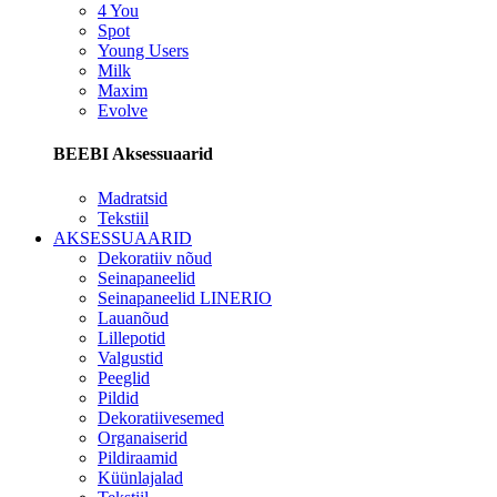
4 You
Spot
Young Users
Milk
Maxim
Evolve
BEEBI Aksessuaarid
Madratsid
Tekstiil
AKSESSUAARID
Dekoratiiv nõud
Seinapaneelid
Seinapaneelid LINERIO
Lauanõud
Lillepotid
Valgustid
Peeglid
Pildid
Dekoratiivesemed
Organaiserid
Pildiraamid
Küünlajalad