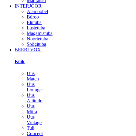
Madratsid
INTERJÖÖR
Aiamööbel
Büroo
Elutuba
Lastetuba
Magamistuba
Noortetuba
Söögituba
BEEBI VOX
Kõik
Uus
Match
Uus
Lounge
Uus
Altitude
Uus
Mitra
Uus
Vintage
Tuli
Concept