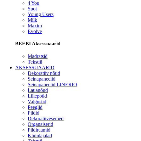
4 You
Spot
Young Users
Milk
Maxim
Evolve
BEEBI Aksessuaarid
Madratsid
Tekstiil
AKSESSUAARID
Dekoratiiv nõud
Seinapaneelid
Seinapaneelid LINERIO
Lauanõud
Lillepotid
Valgustid
Peeglid
Pildid
Dekoratiivesemed
Organaiserid
Pildiraamid
Küünlajalad