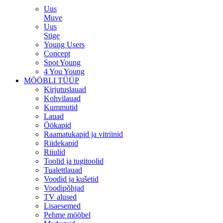
Uus
Muve
Uus
Stige
Young Users
Concept
Spot Young
4 You Young
MÖÖBLI TÜÜP
Kirjutuslauad
Kohvilauad
Kummutid
Lauad
Öökapid
Raamatukapid ja vitriinid
Riidekapid
Riiulid
Toolid ja tugitoolid
Tualettlauad
Voodid ja kušetid
Voodipõhjad
TV alused
Lisaesemed
Pehme mööbel