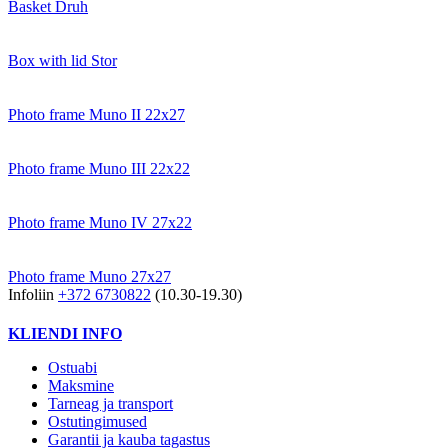
Basket Druh
Box with lid Stor
Photo frame Muno II 22x27
Photo frame Muno III 22x22
Photo frame Muno IV 27x22
Photo frame Muno 27x27
Infoliin
+372 6730822
(10.30-19.30)
KLIENDI INFO
Ostuabi
Maksmine
Tarneag ja transport
Ostutingimused
Garantii ja kauba tagastus