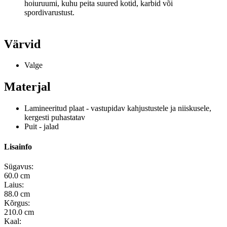
hoiuruumi, kuhu peita suured kotid, karbid või
spordivarustust.
Värvid
Valge
Materjal
Lamineeritud plaat - vastupidav kahjustustele ja niiskusele,
kergesti puhastatav
Puit - jalad
Lisainfo
Sügavus:
60.0 cm
Laius:
88.0 cm
Kõrgus:
210.0 cm
Kaal: