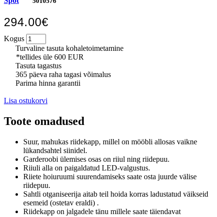
Spot
5010576
294.00€
Kogus
Turvaline tasuta kohaletoimetamine
*tellides üle 600 EUR
Tasuta tagastus
365 päeva raha tagasi võimalus
Parima hinna garantii
Lisa ostukorvi
Toote omadused
Suur, mahukas riidekapp, millel on mööbli allosas vaikne
lükandsahtel siinidel.
Garderoobi ülemises osas on riiul ning riidepuu.
Riiuli alla on paigaldatud LED-valgustus.
Riiete hoiuruumi suurendamiseks saate osta juurde välise
riidepuu.
Sahtli otganiseerija aitab teil hoida korras ladustatud väikseid
esemeid (ostetav eraldi) .
Riidekapp on jalgadele t
änu millele saate täiendavat