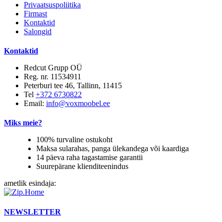
Privaatsuspoliitika
Firmast
Kontaktid
Salongid
Kontaktid
Redcut Grupp OÜ
Reg. nr. 11534911
Peterburi tee 46, Tallinn, 11415
Tel
+372 6730822
Email:
info@voxmoobel.ee
Miks meie?
100% turvaline ostukoht
Maksa sularahas, panga ülekandega või kaardiga
14 päeva raha tagastamise garantii
Suurepärane klienditeenindus
ametlik esindaja:
NEWSLETTER