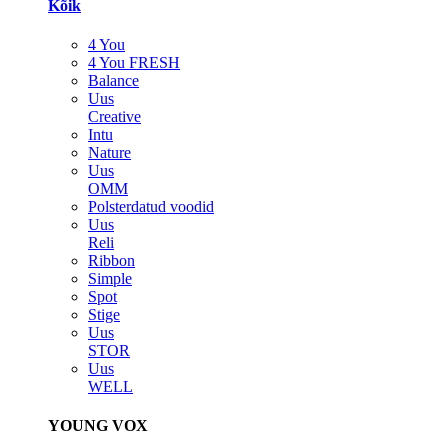
Kõik
4 You
4 You FRESH
Balance
Uus
Creative
Intu
Nature
Uus
OMM
Polsterdatud voodid
Uus
Reli
Ribbon
Simple
Spot
Stige
Uus
STOR
Uus
WELL
YOUNG VOX