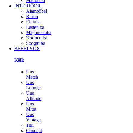
Madratsid
INTERJÖÖR
Aiamööbel
Büroo
Elutuba
Lastetuba
Magamistuba
Noortetuba
Söögituba
BEEBI VOX
Kõik
Uus
Match
Uus
Lounge
Uus
Altitude
Uus
Mitra
Uus
Vintage
Tuli
Concept