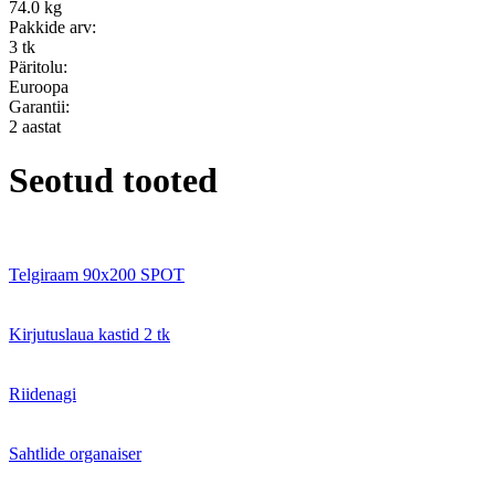
74.0 kg
Pakkide arv:
3 tk
Päritolu:
Euroopa
Garantii:
2 aastat
Seotud tooted
Telgiraam 90x200 SPOT
Kirjutuslaua kastid 2 tk
Riidenagi
Sahtlide organaiser