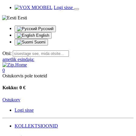
Logi sisse
Eesti
Русский
English
Suomi
Otsi:
ametlik esindaja:
0
Ostukorvis pole tooteid
Kokku:
0 €
Ostukorv
Logi sisse
KOLLEKTSIOONID