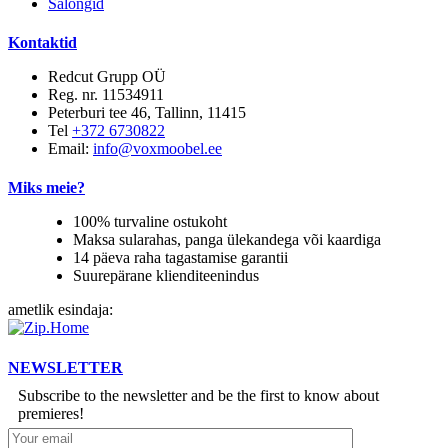
Salongid
Kontaktid
Redcut Grupp OÜ
Reg. nr. 11534911
Peterburi tee 46, Tallinn, 11415
Tel
+372 6730822
Email:
info@voxmoobel.ee
Miks meie?
100% turvaline ostukoht
Maksa sularahas, panga ülekandega või kaardiga
14 päeva raha tagastamise garantii
Suurepärane klienditeenindus
ametlik esindaja:
NEWSLETTER
Subscribe to the newsletter and be the first to know about
premieres!