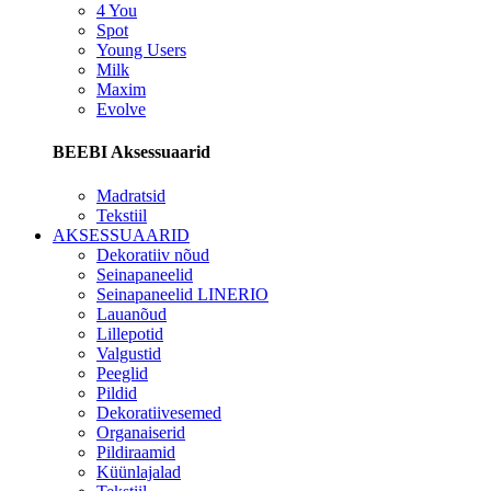
4 You
Spot
Young Users
Milk
Maxim
Evolve
BEEBI Aksessuaarid
Madratsid
Tekstiil
AKSESSUAARID
Dekoratiiv nõud
Seinapaneelid
Seinapaneelid LINERIO
Lauanõud
Lillepotid
Valgustid
Peeglid
Pildid
Dekoratiivesemed
Organaiserid
Pildiraamid
Küünlajalad