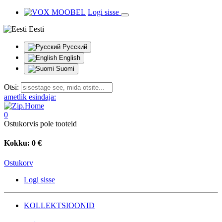
Logi sisse
Eesti
Русский
English
Suomi
Otsi:
ametlik esindaja:
0
Ostukorvis pole tooteid
Kokku:
0 €
Ostukorv
Logi sisse
KOLLEKTSIOONID