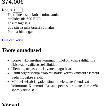
374.00€
Kogus
Turvaline tasuta kohaletoimetamine
*tellides üle 600 EUR
Tasuta tagastus
365 päeva raha tagasi võimalus
Parima hinna garantii
Lisa ostukorvi
Toote omadused
Kõrge 4-korruseline kummut, millel on kolm sahtlit, mis
libisevad kvaliteetsetel siinidel.
Ülemine, neljas sahtel avaneb nagu baar.
Sahtli organiseerija aitab teil hoida korras väikseid esemeid.
Seda müüakse eraldi.
Mööbel seisab jalgadel, tänu millele saate täiendavat
hoiuruumi. Kummuti alla saate peita suuri kotte, karpe või
spordivarustust.
Värvid