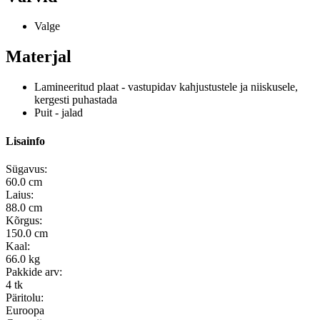
Valge
Materjal
Lamineeritud plaat - vastupidav kahjustustele ja niiskusele,
kergesti puhastada
Puit - jalad
Lisainfo
Sügavus:
60.0 cm
Laius:
88.0 cm
Kõrgus:
150.0 cm
Kaal:
66.0 kg
Pakkide arv:
4 tk
Päritolu:
Euroopa