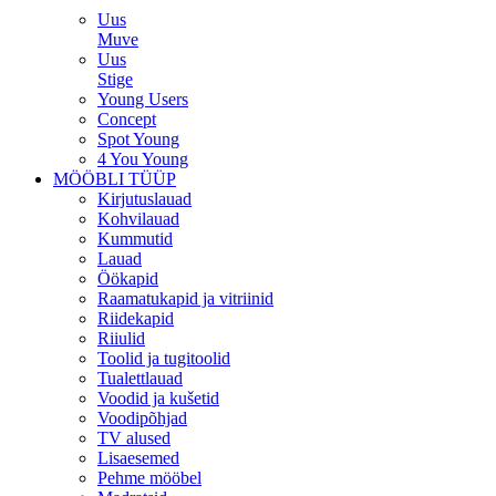
Uus
Muve
Uus
Stige
Young Users
Concept
Spot Young
4 You Young
MÖÖBLI TÜÜP
Kirjutuslauad
Kohvilauad
Kummutid
Lauad
Öökapid
Raamatukapid ja vitriinid
Riidekapid
Riiulid
Toolid ja tugitoolid
Tualettlauad
Voodid ja kušetid
Voodipõhjad
TV alused
Lisaesemed
Pehme mööbel