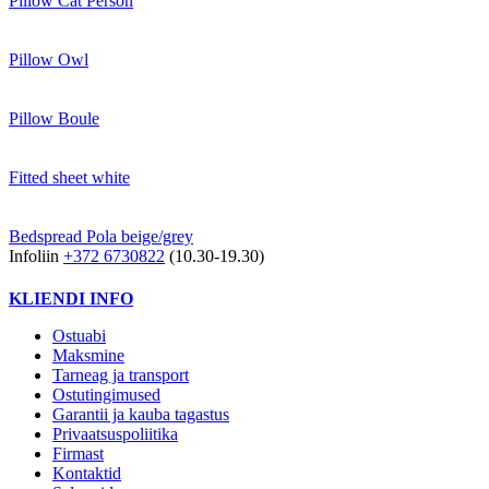
Pillow Cat Person
Pillow Owl
Pillow Boule
Fitted sheet white
Bedspread Pola beige/grey
Infoliin
+372 6730822
(10.30-19.30)
KLIENDI INFO
Ostuabi
Maksmine
Tarneag ja transport
Ostutingimused
Garantii ja kauba tagastus
Privaatsuspoliitika
Firmast
Kontaktid