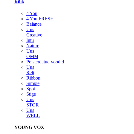
Kõik
4 You
4 You FRESH
Balance
Uus
Creative
Intu
Nature
Uus
OMM
Polsterdatud voodid
Uus
Reli
Ribbon
Simple
Spot
Stige
Uus
STOR
Uus
WELL
YOUNG VOX