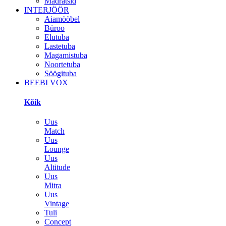
Madratsid
INTERJÖÖR
Aiamööbel
Büroo
Elutuba
Lastetuba
Magamistuba
Noortetuba
Söögituba
BEEBI VOX
Kõik
Uus
Match
Uus
Lounge
Uus
Altitude
Uus
Mitra
Uus
Vintage
Tuli
Concept