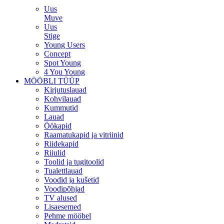
Uus
Muve
Uus
Stige
Young Users
Concept
Spot Young
4 You Young
MÖÖBLI TÜÜP
Kirjutuslauad
Kohvilauad
Kummutid
Lauad
Öökapid
Raamatukapid ja vitriinid
Riidekapid
Riiulid
Toolid ja tugitoolid
Tualettlauad
Voodid ja kušetid
Voodipõhjad
TV alused
Lisaesemed
Pehme mööbel