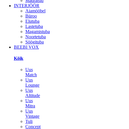
Madratsid
INTERJÖÖR
Aiamööbel
Büroo
Elutuba
Lastetuba
Magamistuba
Noortetuba
Söögituba
BEEBI VOX
Kõik
Uus
Match
Uus
Lounge
Uus
Altitude
Uus
Mitra
Uus
Vintage
Tuli
Concept