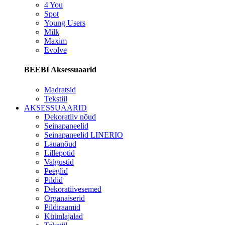
4 You
Spot
Young Users
Milk
Maxim
Evolve
BEEBI Aksessuaarid
Madratsid
Tekstiil
AKSESSUAARID
Dekoratiiv nõud
Seinapaneelid
Seinapaneelid LINERIO
Lauanõud
Lillepotid
Valgustid
Peeglid
Pildid
Dekoratiivesemed
Organaiserid
Pildiraamid
Küünlajalad