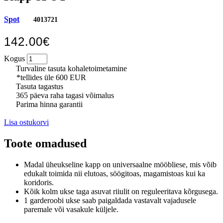
Spot
4013721
142.00€
Kogus
Turvaline tasuta kohaletoimetamine
*tellides üle 600 EUR
Tasuta tagastus
365 päeva raha tagasi võimalus
Parima hinna garantii
Lisa ostukorvi
Toote omadused
Madal üheukseline kapp on universaalne mööbliese, mis võib
edukalt toimida nii elutoas, söögitoas, magamistoas kui ka
koridoris.
Kõik kolm ukse taga asuvat riiulit on reguleeritava kõrgusega.
1 garderoobi ukse saab paigaldada vastavalt vajadusele
paremale või vasakule küljele.