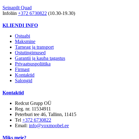
Seinapilt Quad
Infoliin
+372 6730822
(10.30-19.30)
KLIENDI INFO
Ostuabi
Maksmine
Tarneag ja transport
Ostutingimused
Garantii ja kauba tagastus
Privaatsuspoliitika
Firmast
Kontaktid
Salongid
Kontaktid
Redcut Grupp OÜ
Reg. nr. 11534911
Peterburi tee 46, Tallinn, 11415
Tel
+372 6730822
Email:
info@voxmoobel.ee
Miks meie?