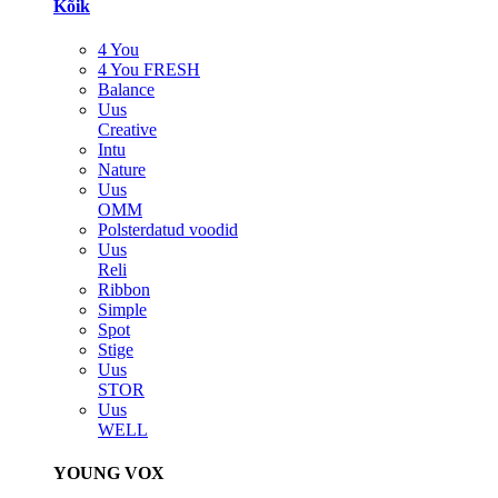
Kõik
4 You
4 You FRESH
Balance
Uus
Creative
Intu
Nature
Uus
OMM
Polsterdatud voodid
Uus
Reli
Ribbon
Simple
Spot
Stige
Uus
STOR
Uus
WELL
YOUNG VOX