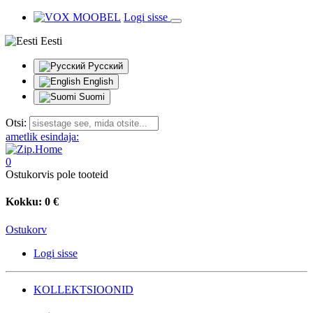
Logi sisse
Eesti
Русский
English
Suomi
Otsi:
ametlik esindaja:
0
Ostukorvis pole tooteid
Kokku:
0 €
Ostukorv
Logi sisse
KOLLEKTSIOONID