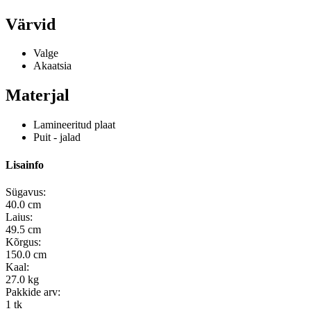
Värvid
Valge
Akaatsia
Materjal
Lamineeritud plaat
Puit - jalad
Lisainfo
Sügavus:
40.0 cm
Laius:
49.5 cm
Kõrgus:
150.0 cm
Kaal:
27.0 kg
Pakkide arv:
1 tk