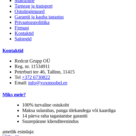
Maksmine
Tarneag ja transport
Ostutingimused
Garantii ja kauba tagastus
Privaatsuspoliitika
Firmast
Kontaktid
Salongid
Kontaktid
Redcut Grupp OÜ
Reg. nr. 11534911
Peterburi tee 46, Tallinn, 11415
Tel
+372 6730822
Email:
info@voxmoobel.ee
Miks meie?
100% turvaline ostukoht
Maksa sularahas, panga ülekandega või kaardiga
14 päeva raha tagastamise garantii
Suurepärane klienditeenindus
ametlik esindaja: