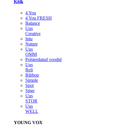
Kõik
4 You
4 You FRESH
Balance
Uus
Creative
Intu
Nature
Uus
OMM
Polsterdatud voodid
Uus
Reli
Ribbon
Simple
Spot
Stige
Uus
STOR
Uus
WELL
YOUNG VOX