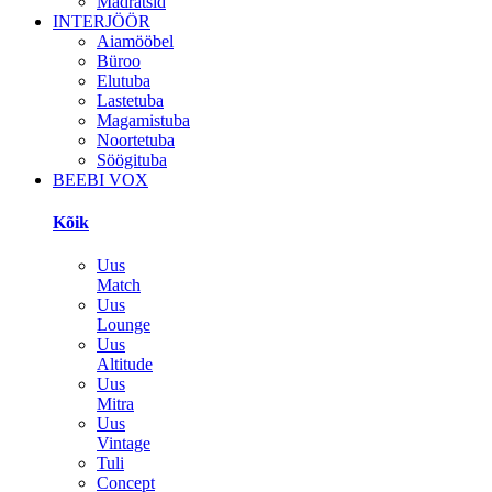
Madratsid
INTERJÖÖR
Aiamööbel
Büroo
Elutuba
Lastetuba
Magamistuba
Noortetuba
Söögituba
BEEBI VOX
Kõik
Uus
Match
Uus
Lounge
Uus
Altitude
Uus
Mitra
Uus
Vintage
Tuli
Concept