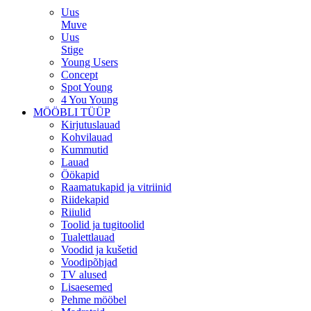
Uus
Muve
Uus
Stige
Young Users
Concept
Spot Young
4 You Young
MÖÖBLI TÜÜP
Kirjutuslauad
Kohvilauad
Kummutid
Lauad
Öökapid
Raamatukapid ja vitriinid
Riidekapid
Riiulid
Toolid ja tugitoolid
Tualettlauad
Voodid ja kušetid
Voodipõhjad
TV alused
Lisaesemed
Pehme mööbel