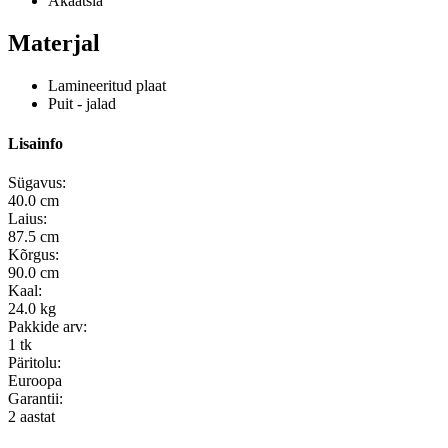
Akaatsia
Materjal
Lamineeritud plaat
Puit - jalad
Lisainfo
Sügavus:
40.0 cm
Laius:
87.5 cm
Kõrgus:
90.0 cm
Kaal:
24.0 kg
Pakkide arv:
1 tk
Päritolu:
Euroopa
Garantii:
2 aastat