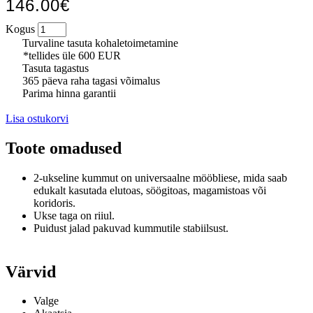
146.00€
Kogus
Turvaline tasuta kohaletoimetamine
*tellides üle 600 EUR
Tasuta tagastus
365 päeva raha tagasi võimalus
Parima hinna garantii
Lisa ostukorvi
Toote omadused
2-ukseline kummut on universaalne mööbliese, mida saab
edukalt kasutada elutoas, söögitoas, magamistoas või
koridoris.
Ukse taga on riiul.
Puidust jalad pakuvad kummutile stabiilsust.
Värvid
Valge