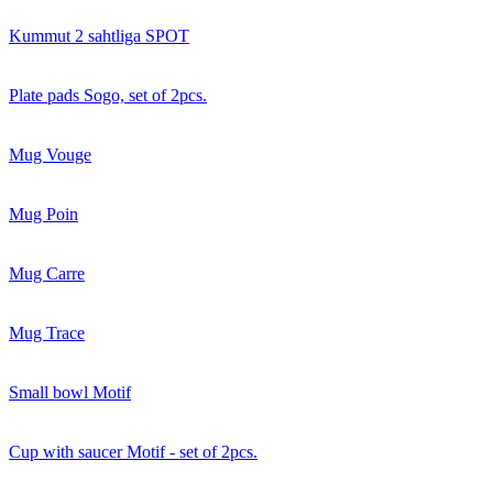
Kummut 2 sahtliga SPOT
Plate pads Sogo, set of 2pcs.
Mug Vouge
Mug Poin
Mug Carre
Mug Trace
Small bowl Motif
Cup with saucer Motif - set of 2pcs.