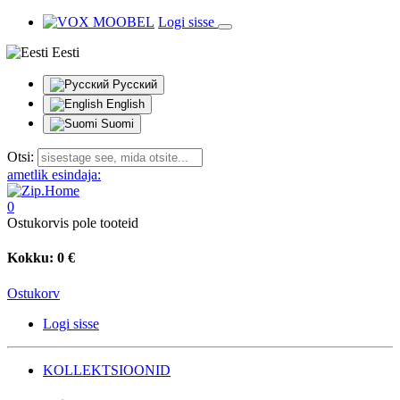
Logi sisse
Eesti
Русский
English
Suomi
Otsi:
ametlik esindaja:
0
Ostukorvis pole tooteid
Kokku:
0 €
Ostukorv
Logi sisse
KOLLEKTSIOONID