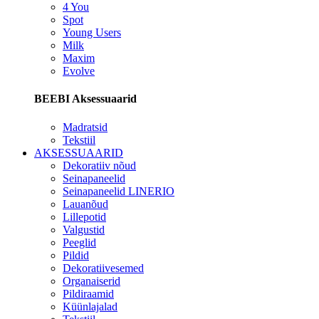
4 You
Spot
Young Users
Milk
Maxim
Evolve
BEEBI Aksessuaarid
Madratsid
Tekstiil
AKSESSUAARID
Dekoratiiv nõud
Seinapaneelid
Seinapaneelid LINERIO
Lauanõud
Lillepotid
Valgustid
Peeglid
Pildid
Dekoratiivesemed
Organaiserid
Pildiraamid
Küünlajalad