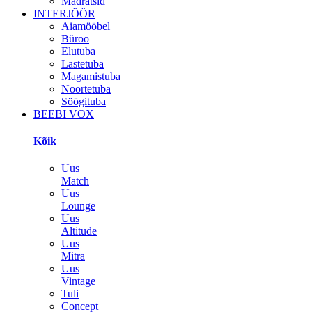
Madratsid
INTERJÖÖR
Aiamööbel
Büroo
Elutuba
Lastetuba
Magamistuba
Noortetuba
Söögituba
BEEBI VOX
Kõik
Uus
Match
Uus
Lounge
Uus
Altitude
Uus
Mitra
Uus
Vintage
Tuli
Concept