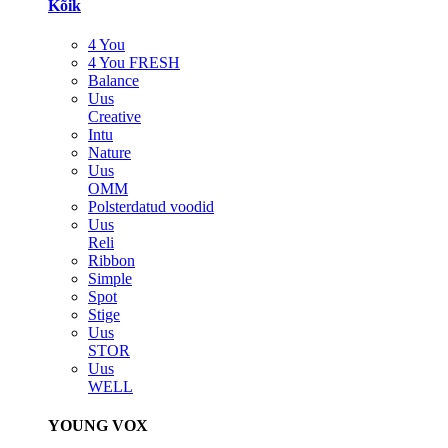
Kõik
4 You
4 You FRESH
Balance
Uus
Creative
Intu
Nature
Uus
OMM
Polsterdatud voodid
Uus
Reli
Ribbon
Simple
Spot
Stige
Uus
STOR
Uus
WELL
YOUNG VOX