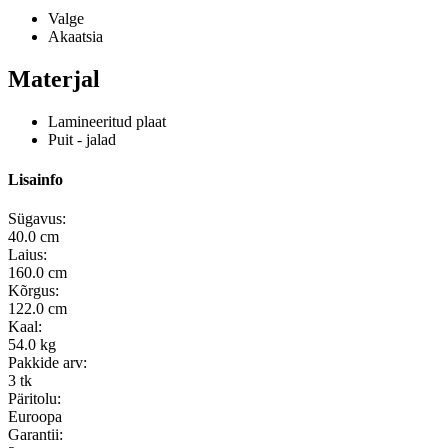
Valge
Akaatsia
Materjal
Lamineeritud plaat
Puit - jalad
Lisainfo
Sügavus:
40.0 cm
Laius:
160.0 cm
Kõrgus:
122.0 cm
Kaal:
54.0 kg
Pakkide arv:
3 tk
Päritolu:
Euroopa
Garantii: