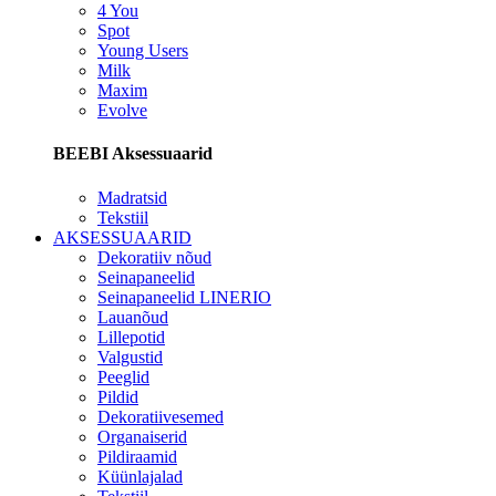
4 You
Spot
Young Users
Milk
Maxim
Evolve
BEEBI Aksessuaarid
Madratsid
Tekstiil
AKSESSUAARID
Dekoratiiv nõud
Seinapaneelid
Seinapaneelid LINERIO
Lauanõud
Lillepotid
Valgustid
Peeglid
Pildid
Dekoratiivesemed
Organaiserid
Pildiraamid
Küünlajalad