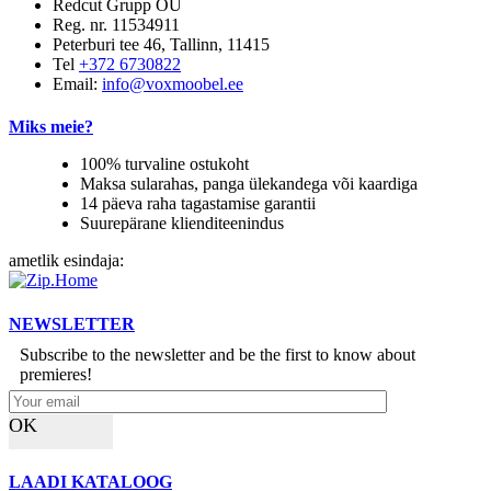
Redcut Grupp OÜ
Reg. nr. 11534911
Peterburi tee 46, Tallinn, 11415
Tel
+372 6730822
Email:
info@voxmoobel.ee
Miks meie?
100% turvaline ostukoht
Maksa sularahas, panga ülekandega või kaardiga
14 päeva raha tagastamise garantii
Suurepärane klienditeenindus
ametlik esindaja:
NEWSLETTER
Subscribe to the newsletter and be the first to know about
premieres!
OK
LAADI KATALOOG