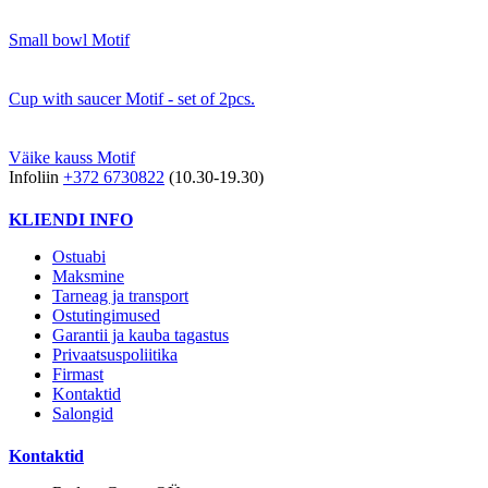
Small bowl Motif
Cup with saucer Motif - set of 2pcs.
Väike kauss Motif
Infoliin
+372 6730822
(10.30-19.30)
KLIENDI INFO
Ostuabi
Maksmine
Tarneag ja transport
Ostutingimused
Garantii ja kauba tagastus
Privaatsuspoliitika
Firmast
Kontaktid
Salongid
Kontaktid