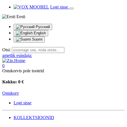
Logi sisse
Eesti
Русский
English
Suomi
Otsi:
ametlik esindaja:
0
Ostukorvis pole tooteid
Kokku:
0 €
Ostukorv
Logi sisse
KOLLEKTSIOONID