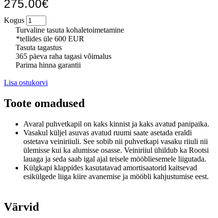
275.00€
Kogus
Turvaline tasuta kohaletoimetamine
*tellides üle 600 EUR
Tasuta tagastus
365 päeva raha tagasi võimalus
Parima hinna garantii
Lisa ostukorvi
Toote omadused
Avaral puhvetkapil on kaks kinnist ja kaks avatud panipaika.
Vasakul küljel asuvas avatud ruumi saate asetada eraldi
ostetava veiniriiuli.
See sobib nii puhvetkapi vasaku riiuli nii
ülemisse kui ka alumisse osasse.
Veiniriiul ühildub ka Rootsi
lauaga ja seda saab igal ajal teisele mööbliesemele liigutada.
Külgkapi klappides kasutatavad amortisaatorid kaitsevad
esikülgede liiga kiire avanemise ja mööbli kahjustumise eest.
Värvid