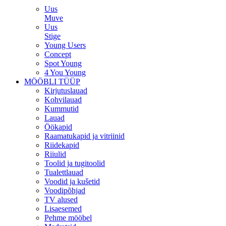
Uus
Muve
Uus
Stige
Young Users
Concept
Spot Young
4 You Young
MÖÖBLI TÜÜP
Kirjutuslauad
Kohvilauad
Kummutid
Lauad
Öökapid
Raamatukapid ja vitriinid
Riidekapid
Riiulid
Toolid ja tugitoolid
Tualettlauad
Voodid ja kušetid
Voodipõhjad
TV alused
Lisaesemed
Pehme mööbel