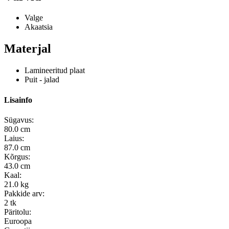
Valge
Akaatsia
Materjal
Lamineeritud plaat
Puit - jalad
Lisainfo
Sügavus:
80.0 cm
Laius:
87.0 cm
Kõrgus:
43.0 cm
Kaal:
21.0 kg
Pakkide arv:
2 tk
Päritolu:
Euroopa