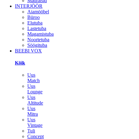
Madratsid
INTERJÖÖR
Aiamööbel
Büroo
Elutuba
Lastetuba
Magamistuba
Noortetuba
Söögituba
BEEBI VOX
Kõik
Uus
Match
Uus
Lounge
Uus
Altitude
Uus
Mitra
Uus
Vintage
Tuli
Concept