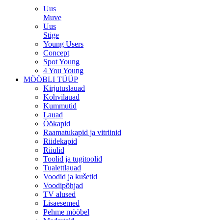
Uus
Muve
Uus
Stige
Young Users
Concept
Spot Young
4 You Young
MÖÖBLI TÜÜP
Kirjutuslauad
Kohvilauad
Kummutid
Lauad
Öökapid
Raamatukapid ja vitriinid
Riidekapid
Riiulid
Toolid ja tugitoolid
Tualettlauad
Voodid ja kušetid
Voodipõhjad
TV alused
Lisaesemed
Pehme mööbel