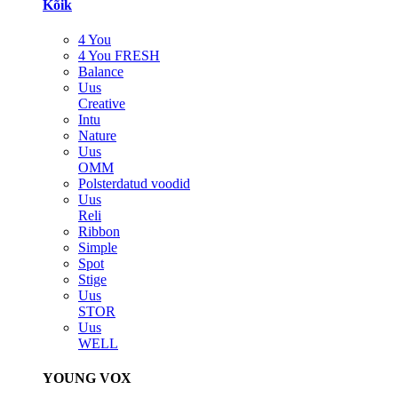
Kõik
4 You
4 You FRESH
Balance
Uus
Creative
Intu
Nature
Uus
OMM
Polsterdatud voodid
Uus
Reli
Ribbon
Simple
Spot
Stige
Uus
STOR
Uus
WELL
YOUNG VOX