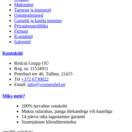
Maksmine
Tarneag ja transport
Ostutingimused
Garantii ja kauba tagastus
Privaatsuspoliitika
Firmast
Kontaktid
Salongid
Kontaktid
Redcut Grupp OÜ
Reg. nr. 11534911
Peterburi tee 46, Tallinn, 11415
Tel
+372 6730822
Email:
info@voxmoobel.ee
Miks meie?
100% turvaline ostukoht
Maksa sularahas, panga ülekandega või kaardiga
14 päeva raha tagastamise garantii
Suurepärane klienditeenindus
ametlik esindaja: