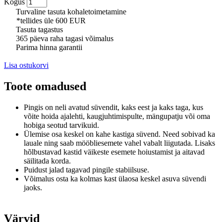
Kogus
Turvaline tasuta kohaletoimetamine
*tellides üle 600 EUR
Tasuta tagastus
365 päeva raha tagasi võimalus
Parima hinna garantii
Lisa ostukorvi
Toote omadused
Pingis on neli avatud süvendit, k
aks eest ja kaks taga, kus
v
õite hoida ajalehti, kaugjuhtimispulte, mängupatju või oma
hobiga seotud tarvikuid.
Ülemise osa keskel on kahe kastiga süvend.
Need sobivad ka
lauale ning saab mööbliesemete vahel vabalt liigutada.
Lisaks
hõlbustavad kastid väikeste esemete hoiustamist ja aitavad
säilitada korda.
Puidust jalad tagavad pingile stabiilsuse.
Võimalus osta ka kolmas kast ülaosa keskel asuva süvendi
jaoks.
Värvid