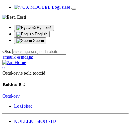
Logi sisse
Eesti
Русский
English
Suomi
Otsi:
ametlik esindaja:
0
Ostukorvis pole tooteid
Kokku:
0 €
Ostukorv
Logi sisse
KOLLEKTSIOONID