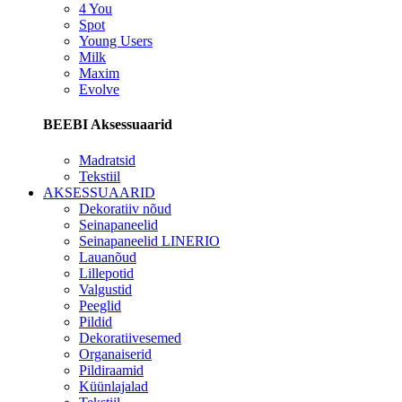
4 You
Spot
Young Users
Milk
Maxim
Evolve
BEEBI Aksessuaarid
Madratsid
Tekstiil
AKSESSUAARID
Dekoratiiv nõud
Seinapaneelid
Seinapaneelid LINERIO
Lauanõud
Lillepotid
Valgustid
Peeglid
Pildid
Dekoratiivesemed
Organaiserid
Pildiraamid
Küünlajalad