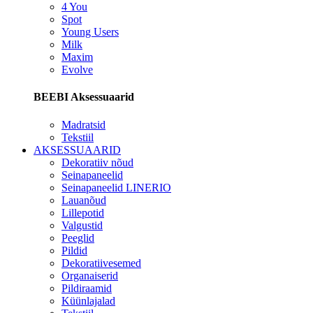
4 You
Spot
Young Users
Milk
Maxim
Evolve
BEEBI Aksessuaarid
Madratsid
Tekstiil
AKSESSUAARID
Dekoratiiv nõud
Seinapaneelid
Seinapaneelid LINERIO
Lauanõud
Lillepotid
Valgustid
Peeglid
Pildid
Dekoratiivesemed
Organaiserid
Pildiraamid
Küünlajalad