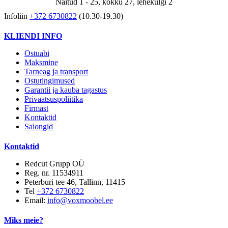
Näitud 1 - 25, kokku 27, lehekülgi 2
Infoliin
+372 6730822
(10.30-19.30)
KLIENDI INFO
Ostuabi
Maksmine
Tarneag ja transport
Ostutingimused
Garantii ja kauba tagastus
Privaatsuspoliitika
Firmast
Kontaktid
Salongid
Kontaktid
Redcut Grupp OÜ
Reg. nr. 11534911
Peterburi tee 46, Tallinn, 11415
Tel
+372 6730822
Email:
info@voxmoobel.ee
Miks meie?