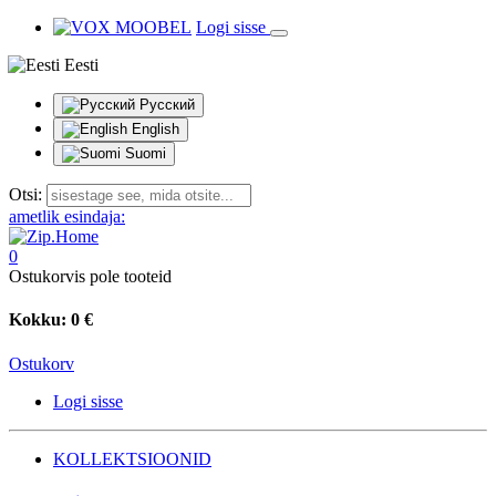
Logi sisse
Eesti
Русский
English
Suomi
Otsi:
ametlik esindaja:
0
Ostukorvis pole tooteid
Kokku:
0 €
Ostukorv
Logi sisse
KOLLEKTSIOONID