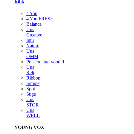
Kõik
4 You
4 You FRESH
Balance
Uus
Creative
Intu
Nature
Uus
OMM
Polsterdatud voodid
Uus
Reli
Ribbon
Simple
Spot
Stige
Uus
STOR
Uus
WELL
YOUNG VOX