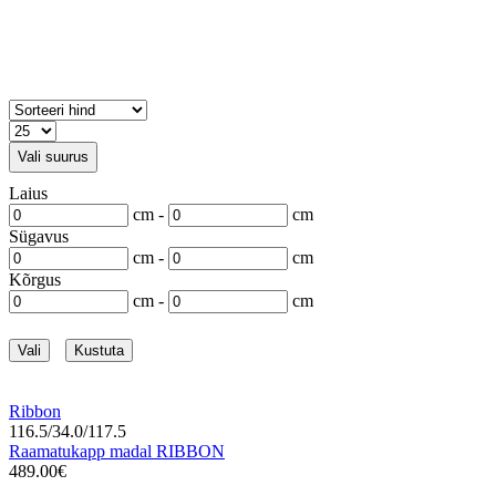
Vali suurus
Laius
cm -
cm
Sügavus
cm -
cm
Kõrgus
cm -
cm
Vali
Kustuta
Ribbon
116.5/34.0/117.5
Raamatukapp madal RIBBON
489.00€