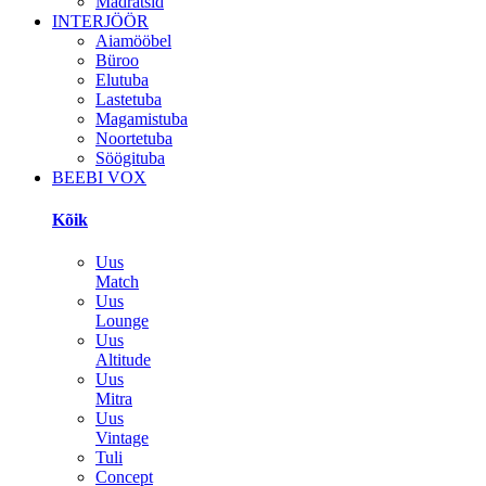
Madratsid
INTERJÖÖR
Aiamööbel
Büroo
Elutuba
Lastetuba
Magamistuba
Noortetuba
Söögituba
BEEBI VOX
Kõik
Uus
Match
Uus
Lounge
Uus
Altitude
Uus
Mitra
Uus
Vintage
Tuli
Concept