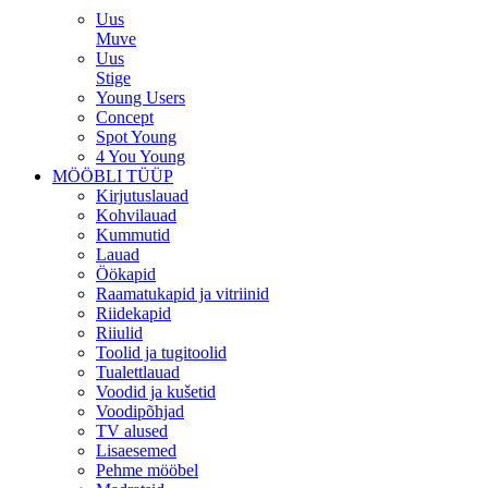
Uus
Muve
Uus
Stige
Young Users
Concept
Spot Young
4 You Young
MÖÖBLI TÜÜP
Kirjutuslauad
Kohvilauad
Kummutid
Lauad
Öökapid
Raamatukapid ja vitriinid
Riidekapid
Riiulid
Toolid ja tugitoolid
Tualettlauad
Voodid ja kušetid
Voodipõhjad
TV alused
Lisaesemed
Pehme mööbel