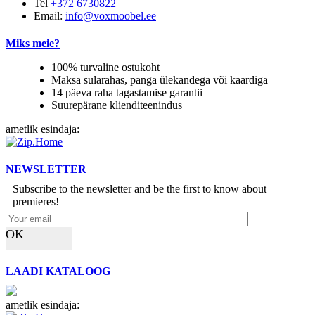
Tel
+372 6730822
Email:
info@voxmoobel.ee
Miks meie?
100% turvaline ostukoht
Maksa sularahas, panga ülekandega või kaardiga
14 päeva raha tagastamise garantii
Suurepärane klienditeenindus
ametlik esindaja:
NEWSLETTER
Subscribe to the newsletter and be the first to know about
premieres!
OK
LAADI KATALOOG
ametlik esindaja: