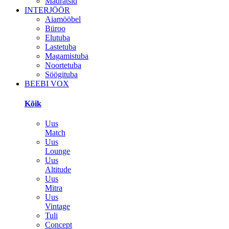
Madratsid
INTERJÖÖR
Aiamööbel
Büroo
Elutuba
Lastetuba
Magamistuba
Noortetuba
Söögituba
BEEBI VOX
Kõik
Uus
Match
Uus
Lounge
Uus
Altitude
Uus
Mitra
Uus
Vintage
Tuli
Concept