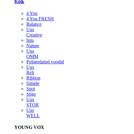
Kõik
4 You
4 You FRESH
Balance
Uus
Creative
Intu
Nature
Uus
OMM
Polsterdatud voodid
Uus
Reli
Ribbon
Simple
Spot
Stige
Uus
STOR
Uus
WELL
YOUNG VOX