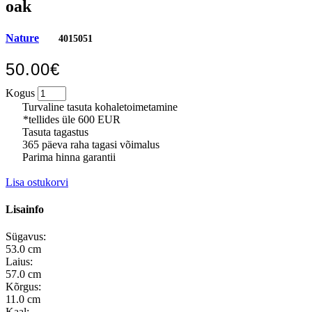
oak
Nature
4015051
50.00€
Kogus
Turvaline tasuta kohaletoimetamine
*tellides üle 600 EUR
Tasuta tagastus
365 päeva raha tagasi võimalus
Parima hinna garantii
Lisa ostukorvi
Lisainfo
Sügavus:
53.0 cm
Laius:
57.0 cm
Kõrgus:
11.0 cm
Kaal: