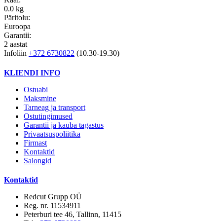
0.0 kg
Päritolu:
Euroopa
Garantii:
2 aastat
Infoliin
+372 6730822
(10.30-19.30)
KLIENDI INFO
Ostuabi
Maksmine
Tarneag ja transport
Ostutingimused
Garantii ja kauba tagastus
Privaatsuspoliitika
Firmast
Kontaktid
Salongid
Kontaktid
Redcut Grupp OÜ
Reg. nr. 11534911
Peterburi tee 46, Tallinn, 11415