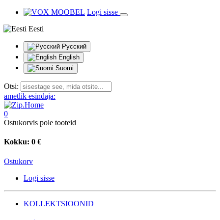
Logi sisse
Eesti
Русский
English
Suomi
Otsi:
ametlik esindaja:
0
Ostukorvis pole tooteid
Kokku:
0 €
Ostukorv
Logi sisse
KOLLEKTSIOONID