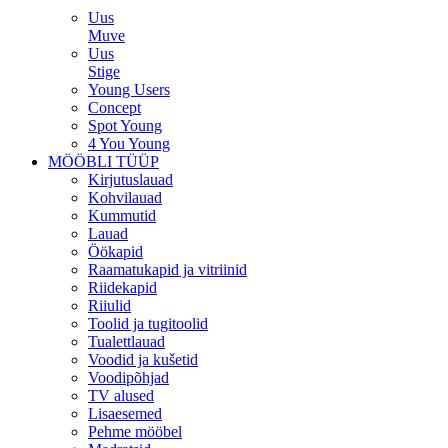
Uus
Muve
Uus
Stige
Young Users
Concept
Spot Young
4 You Young
MÖÖBLI TÜÜP
Kirjutuslauad
Kohvilauad
Kummutid
Lauad
Öökapid
Raamatukapid ja vitriinid
Riidekapid
Riiulid
Toolid ja tugitoolid
Tualettlauad
Voodid ja kušetid
Voodipõhjad
TV alused
Lisaesemed
Pehme mööbel