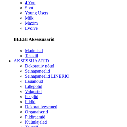
4 You
Spot
Young Users
Milk
Maxim
Evolve
BEEBI Aksessuaarid
Madratsid
Tekstiil
AKSESSUAARID
Dekoratiiv nõud
Seinapaneelid
Seinapaneelid LINERIO
Lauanõud
Lillepotid
Valgustid
Peeglid
Pildid
Dekoratiivesemed
Organaiserid
Pildiraamid
Küünlajalad