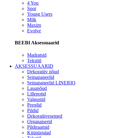
4 You
Spot
Young Users
Milk
Maxim
Evolve
BEEBI Aksessuaarid
Madratsid
Tekstiil
AKSESSUAARID
Dekoratiiv nõud
Seinapaneelid
Seinapaneelid LINERIO
Lauanõud
Lillepotid
Valgustid
Peeglid
Pildid
Dekoratiivesemed
Organaiserid
Pildiraamid
Küünlajalad