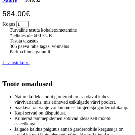
Nature
5010732
584.00€
Kogus
Turvaline tasuta kohaletoimetamine
*tellides üle 600 EUR
Tasuta tagastus
365 päeva raha tagasi võimalus
Parima hinna garantii
Lisa ostukorvi
Toote omadused
Nature kollektsiooni garderoob on saadaval kahes
värvivariandis, mis erinevad esikülgede värvi poolest.
Saadaval on valge või tamme esikülgedega garderoobikapp.
Kapi servad on täispuidust.
Kumerad tammepidemed sobivad ideaalselt mööbli
esteetikaga.
Jalgade kaldus paigutus annab garderoobile kerguse ja on
kollektsiooni läbiv element, võimaldades kujundada