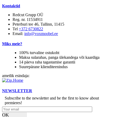
Kontaktid
Redcut Grupp OÜ
Reg. nr. 11534911
Peterburi tee 46, Tallinn, 11415
Tel
+372 6730822
Email:
info@voxmoobel.ee
Miks meie?
100% turvaline ostukoht
Maksa sularahas, panga ülekandega või kaardiga
14 päeva raha tagastamise garantii
Suurepärane klienditeenindus
ametlik esindaja:
NEWSLETTER
Subscribe to the newsletter and be the first to know about
premieres!
OK