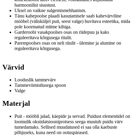
harmoonilist sisustust.
Uksel on vaikne sulgemismehhanism.
Tänu kahepoolse plaadi kasutamisele saab kahevärviline
mööbel (välisküljel puit, seest valge) huvitava esteetika, mida
pole koormatud mitme kihiga.
Garderoobi vasakpoolses osas on riidepuu ja kaks
reguleeritava kõrgusega riiulit.
Parempoolses osas on neli riiulit - ülemine ja alumine on
reguleeritava kõrgusega.
Värvid
Looduslik tammevärv
Tammeviimistlusega spoon
Valge
Materjal
Puit - mööbli jalad, käepide ja servad.
Puidust elementidel on
loomulik oksüdatsiooniprotsess seega muutub puidu värv
tumedamaks.
Sellised muudatused ei saa olla kaebuste
põhjuseks, kuna need on ootuspärased.