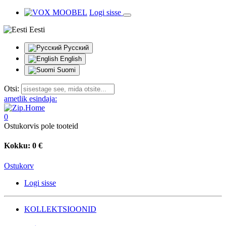
Logi sisse
Eesti
Русский
English
Suomi
Otsi:
ametlik esindaja:
0
Ostukorvis pole tooteid
Kokku:
0 €
Ostukorv
Logi sisse
KOLLEKTSIOONID