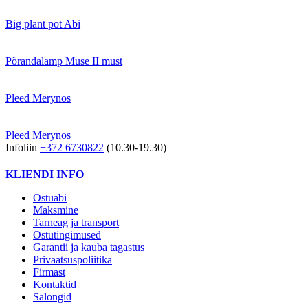
Big plant pot Abi
Põrandalamp Muse II must
Pleed Merynos
Pleed Merynos
Infoliin
+372 6730822
(10.30-19.30)
KLIENDI INFO
Ostuabi
Maksmine
Tarneag ja transport
Ostutingimused
Garantii ja kauba tagastus
Privaatsuspoliitika
Firmast
Kontaktid
Salongid