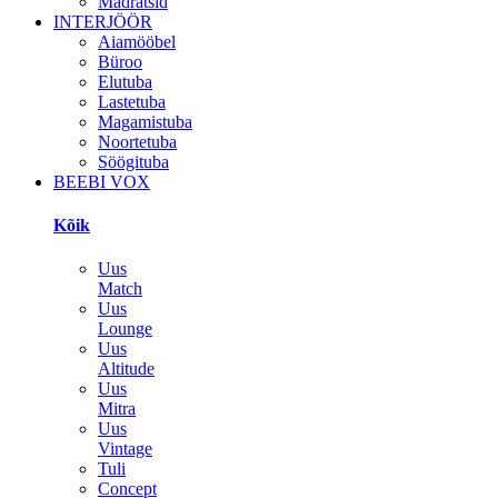
Madratsid
INTERJÖÖR
Aiamööbel
Büroo
Elutuba
Lastetuba
Magamistuba
Noortetuba
Söögituba
BEEBI VOX
Kõik
Uus
Match
Uus
Lounge
Uus
Altitude
Uus
Mitra
Uus
Vintage
Tuli
Concept