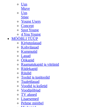
Uus
Muve
Uus
Stige
Young Users
Concept
Spot Young
4 You Young
MÖÖBLI TÜÜP
Kirjutuslauad
Kohvilauad
Kummutid
Lauad
Öökapid
Raamatukapid ja vitriinid
Riidekapid
Riiulid
Toolid ja tugitoolid
Tualettlauad
Voodid ja kušetid
Voodipõhjad
TV alused
Lisaesemed
Pehme mööbel