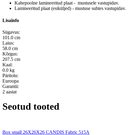
Kahepoolne lamineeritud plaat - mustusele vastupidav.
Lamineeritud plaat (esiküljed) - mustuse suhtes vastupidav.
Lisainfo
Sügavus:
101.0 cm
Laius:
58.0 cm
Kõrgus:
207.5 cm
Kaal:
0.0 kg
Päritolu:
Euroopa
Garantii:
2 aastat
Seotud tooted
Box small 26X26X26 CANDIS Fabric 515A