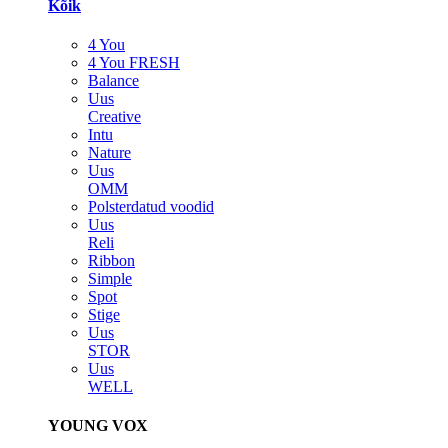
Kõik
4 You
4 You FRESH
Balance
Uus
Creative
Intu
Nature
Uus
OMM
Polsterdatud voodid
Uus
Reli
Ribbon
Simple
Spot
Stige
Uus
STOR
Uus
WELL
YOUNG VOX