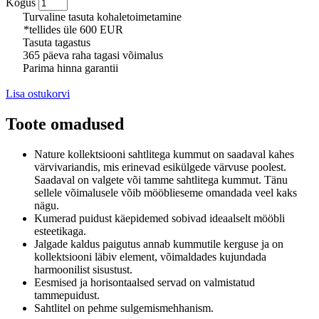
Kogus
Turvaline tasuta kohaletoimetamine
*tellides üle 600 EUR
Tasuta tagastus
365 päeva raha tagasi võimalus
Parima hinna garantii
Lisa ostukorvi
Toote omadused
Nature kollektsiooni sahtlitega kummut on saadaval kahes
värvivariandis, mis erinevad esikülgede värvuse poolest.
Saadaval on valgete või tamme sahtlitega kummut.
Tänu
sellele võimalusele võib mööblieseme omandada veel kaks
nägu.
Kumerad puidust käepidemed sobivad ideaalselt mööbli
esteetikaga.
Jalgade kaldus paigutus annab kummutile kerguse ja on
kollektsiooni läbiv element, võimaldades kujundada
harmoonilist sisustust.
Eesmised ja horisontaalsed servad on valmistatud
tammepuidust.
Sahtlitel on pehme sulgemismehhanism.