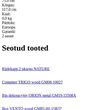
75.0 cm
Kõrgus:
117.0 cm
Kaal:
0.0 kg
Päritolu:
Euroopa
Garantii:
2 aastat
Seotud tooted
Riidekapp 2 uksega NATURE
Container TRIGO wood GM08-10027
Bin dekoracyjny ORION metal GM19-15508A
Box VENTO wood GM85-HL15B37