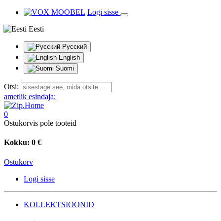
Logi sisse
Eesti
Русский
English
Suomi
Otsi:
ametlik esindaja:
0
Ostukorvis pole tooteid
Kokku:
0 €
Ostukorv
Logi sisse
KOLLEKTSIOONID