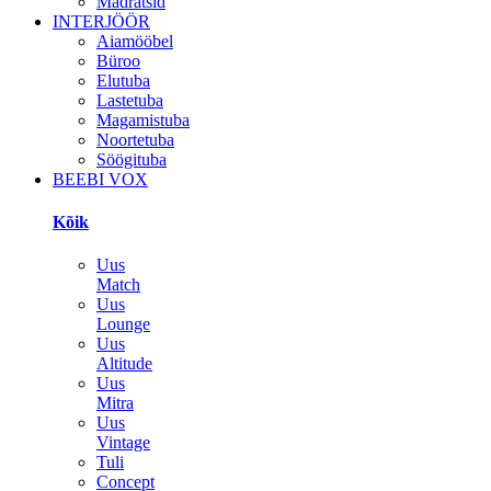
Madratsid
INTERJÖÖR
Aiamööbel
Büroo
Elutuba
Lastetuba
Magamistuba
Noortetuba
Söögituba
BEEBI VOX
Kõik
Uus
Match
Uus
Lounge
Uus
Altitude
Uus
Mitra
Uus
Vintage
Tuli
Concept