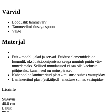
Värvid
Looduslik tammevärv
Tammeviimistlusega spoon
Valge
Materjal
Puit - mööbli jalad ja servad.
Puidust elementidele on
loomulik oksüdatsiooniprotsess seega muutub puidu värv
tumedamaks.
Sellised muudatused ei saa olla kaebuste
põhjuseks, kuna need on ootuspärased.
Kahepoolne lamineeritud plaat - mustuse suhtes vastupidav.
Lamineeritud plaat (esiküljed) - mustuse suhtes vastupidav.
Lisainfo
Sügavus:
40.0 cm
Laius: