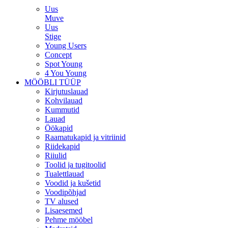
Uus
Muve
Uus
Stige
Young Users
Concept
Spot Young
4 You Young
MÖÖBLI TÜÜP
Kirjutuslauad
Kohvilauad
Kummutid
Lauad
Öökapid
Raamatukapid ja vitriinid
Riidekapid
Riiulid
Toolid ja tugitoolid
Tualettlauad
Voodid ja kušetid
Voodipõhjad
TV alused
Lisaesemed
Pehme mööbel