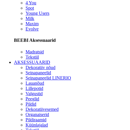
4 You
Spot
Young Users
Milk
Maxim
Evolve
BEEBI Aksessuaarid
Madratsid
Tekstiil
AKSESSUAARID
Dekoratiiv nõud
Seinapaneelid
Seinapaneelid LINERIO
Lauanõud
Lillepotid
Valgustid
Peeglid
Pildid
Dekoratiivesemed
Organaiserid
Pildiraamid
Küünlajalad