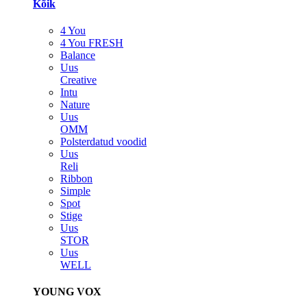
Kõik
4 You
4 You FRESH
Balance
Uus
Creative
Intu
Nature
Uus
OMM
Polsterdatud voodid
Uus
Reli
Ribbon
Simple
Spot
Stige
Uus
STOR
Uus
WELL
YOUNG VOX