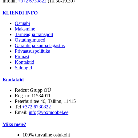
Infoliin
+372 6730822
(10.30-19.30)
KLIENDI INFO
Ostuabi
Maksmine
Tarneag ja transport
Ostutingimused
Garantii ja kauba tagastus
Privaatsuspoliitika
Firmast
Kontaktid
Salongid
Kontaktid
Redcut Grupp OÜ
Reg. nr. 11534911
Peterburi tee 46, Tallinn, 11415
Tel
+372 6730822
Email:
info@voxmoobel.ee
Miks meie?
100% turvaline ostukoht