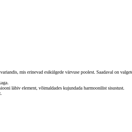
variandis, mis erinevad esikülgede värvuse poolest.
Saadaval on valge
kaga.
iooni läbiv element, võimaldades kujundada harmoonilist sisustust.
t.