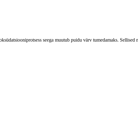
 oksüdatsiooniprotsess seega muutub puidu värv tumedamaks.
Sellised 