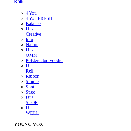
Kõik
4 You
4 You FRESH
Balance
Uus
Creative
Intu
Nature
Uus
OMM
Polsterdatud voodid
Uus
Reli
Ribbon
Simple
Spot
Stige
Uus
STOR
Uus
WELL
YOUNG VOX