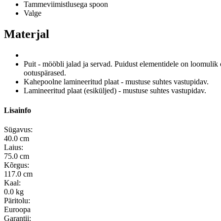
Tammeviimistlusega spoon
Valge
Materjal
Puit - mööbli jalad ja servad.
Puidust elementidele on loomulik
ootuspärased.
Kahepoolne lamineeritud plaat - mustuse suhtes vastupidav.
Lamineeritud plaat (esiküljed) - mustuse suhtes vastupidav.
Lisainfo
Sügavus:
40.0 cm
Laius:
75.0 cm
Kõrgus:
117.0 cm
Kaal:
0.0 kg
Päritolu:
Euroopa
Garantii: