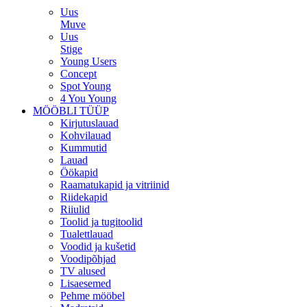
Uus
Muve
Uus
Stige
Young Users
Concept
Spot Young
4 You Young
MÖÖBLI TÜÜP
Kirjutuslauad
Kohvilauad
Kummutid
Lauad
Öökapid
Raamatukapid ja vitriinid
Riidekapid
Riiulid
Toolid ja tugitoolid
Tualettlauad
Voodid ja kušetid
Voodipõhjad
TV alused
Lisaesemed
Pehme mööbel