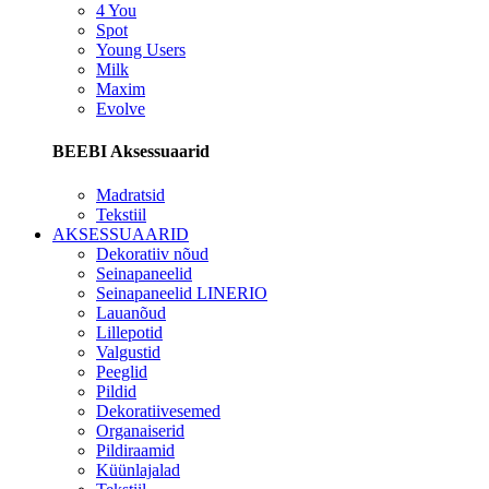
4 You
Spot
Young Users
Milk
Maxim
Evolve
BEEBI Aksessuaarid
Madratsid
Tekstiil
AKSESSUAARID
Dekoratiiv nõud
Seinapaneelid
Seinapaneelid LINERIO
Lauanõud
Lillepotid
Valgustid
Peeglid
Pildid
Dekoratiivesemed
Organaiserid
Pildiraamid
Küünlajalad