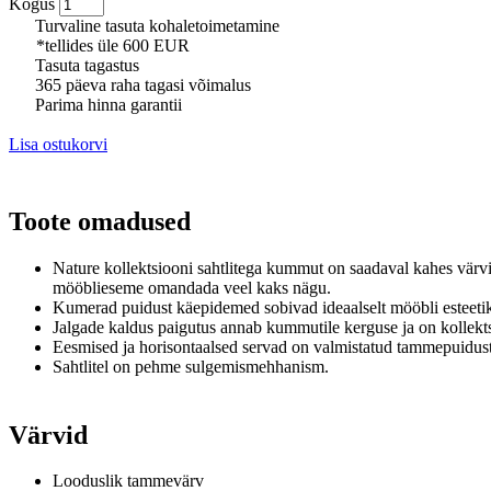
Kogus
Turvaline tasuta kohaletoimetamine
*tellides üle 600 EUR
Tasuta tagastus
365 päeva raha tagasi võimalus
Parima hinna garantii
Lisa ostukorvi
Toote omadused
Nature kollektsiooni sahtlitega kummut on saadaval kahes värvi
mööblieseme omandada veel kaks nägu.
Kumerad puidust käepidemed sobivad ideaalselt mööbli esteeti
Jalgade kaldus paigutus annab kummutile kerguse ja on kollekts
Eesmised ja horisontaalsed servad on valmistatud tammepuidus
Sahtlitel on pehme sulgemismehhanism.
Värvid
Looduslik tammevärv