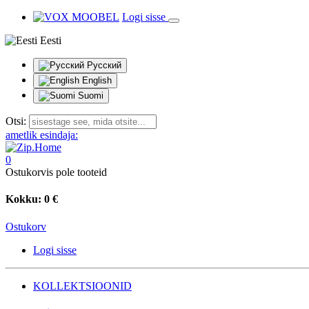
Logi sisse
Eesti
Русский
English
Suomi
Otsi:
ametlik esindaja:
0
Ostukorvis pole tooteid
Kokku:
0 €
Ostukorv
Logi sisse
KOLLEKTSIOONID