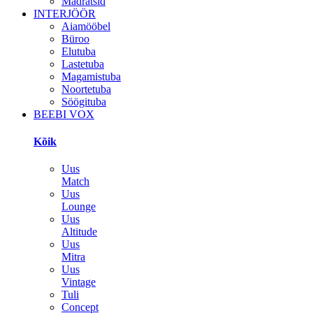
Madratsid
INTERJÖÖR
Aiamööbel
Büroo
Elutuba
Lastetuba
Magamistuba
Noortetuba
Söögituba
BEEBI VOX
Kõik
Uus
Match
Uus
Lounge
Uus
Altitude
Uus
Mitra
Uus
Vintage
Tuli
Concept