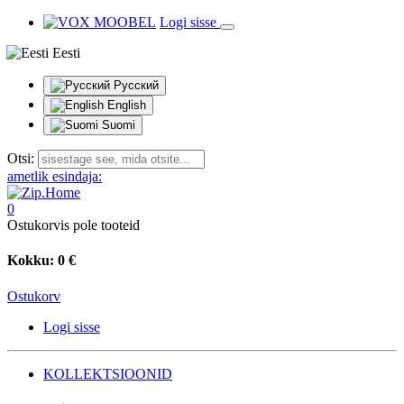
Logi sisse
Eesti
Русский
English
Suomi
Otsi:
ametlik esindaja:
0
Ostukorvis pole tooteid
Kokku:
0 €
Ostukorv
Logi sisse
KOLLEKTSIOONID