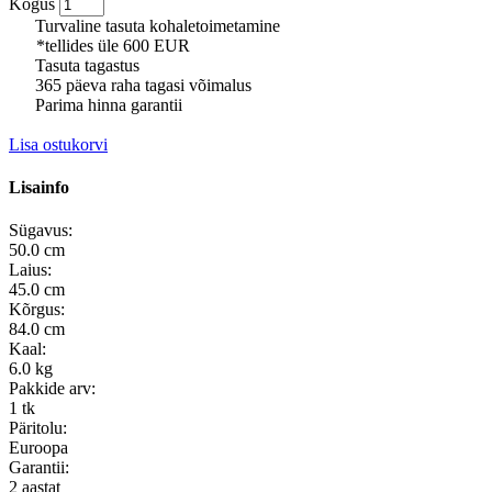
Kogus
Turvaline tasuta kohaletoimetamine
*tellides üle 600 EUR
Tasuta tagastus
365 päeva raha tagasi võimalus
Parima hinna garantii
Lisa ostukorvi
Lisainfo
Sügavus:
50.0 cm
Laius:
45.0 cm
Kõrgus:
84.0 cm
Kaal:
6.0 kg
Pakkide arv:
1 tk
Päritolu:
Euroopa
Garantii:
2 aastat