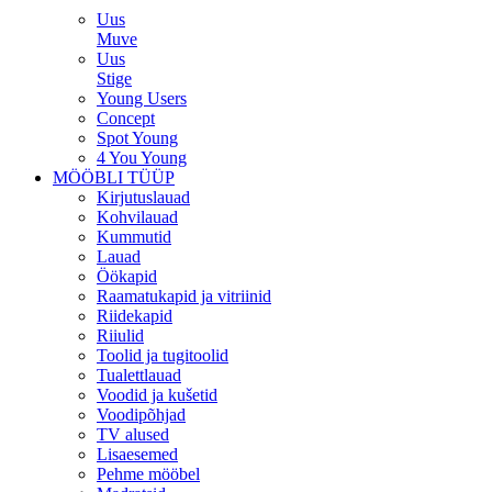
Uus
Muve
Uus
Stige
Young Users
Concept
Spot Young
4 You Young
MÖÖBLI TÜÜP
Kirjutuslauad
Kohvilauad
Kummutid
Lauad
Öökapid
Raamatukapid ja vitriinid
Riidekapid
Riiulid
Toolid ja tugitoolid
Tualettlauad
Voodid ja kušetid
Voodipõhjad
TV alused
Lisaesemed
Pehme mööbel