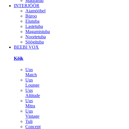
Madratsid
INTERJÖÖR
Aiamööbel
Büroo
Elutuba
Lastetuba
Magamistuba
Noortetuba
Söögituba
BEEBI VOX
Kõik
Uus
Match
Uus
Lounge
Uus
Altitude
Uus
Mitra
Uus
Vintage
Tuli
Concept