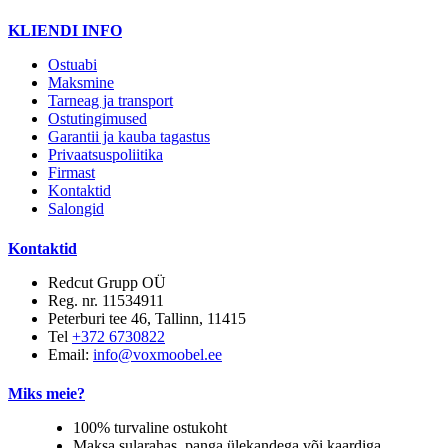
KLIENDI INFO
Ostuabi
Maksmine
Tarneag ja transport
Ostutingimused
Garantii ja kauba tagastus
Privaatsuspoliitika
Firmast
Kontaktid
Salongid
Kontaktid
Redcut Grupp OÜ
Reg. nr. 11534911
Peterburi tee 46, Tallinn, 11415
Tel
+372 6730822
Email:
info@voxmoobel.ee
Miks meie?
100% turvaline ostukoht
Maksa sularahas, panga ülekandega või kaardiga