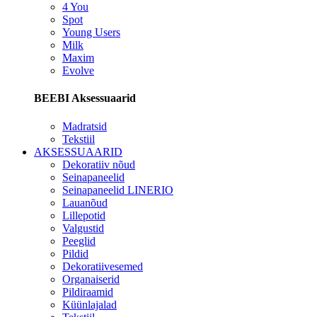
4 You
Spot
Young Users
Milk
Maxim
Evolve
BEEBI Aksessuaarid
Madratsid
Tekstiil
AKSESSUAARID
Dekoratiiv nõud
Seinapaneelid
Seinapaneelid LINERIO
Lauanõud
Lillepotid
Valgustid
Peeglid
Pildid
Dekoratiivesemed
Organaiserid
Pildiraamid
Küünlajalad