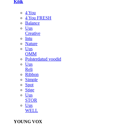
Kõik
4 You
4 You FRESH
Balance
Uus
Creative
Intu
Nature
Uus
OMM
Polsterdatud voodid
Uus
Reli
Ribbon
Simple
Spot
Stige
Uus
STOR
Uus
WELL
YOUNG VOX