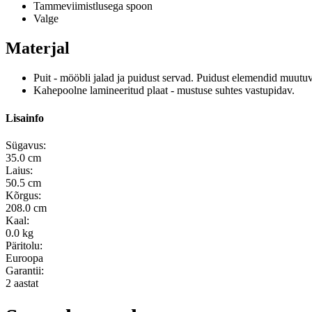
Tammeviimistlusega spoon
Valge
Materjal
Puit - mööbli jalad ja puidust servad.
Puidust elemendid muutu
Kahepoolne lamineeritud plaat - mustuse suhtes vastupidav.
Lisainfo
Sügavus:
35.0 cm
Laius:
50.5 cm
Kõrgus:
208.0 cm
Kaal:
0.0 kg
Päritolu:
Euroopa
Garantii:
2 aastat