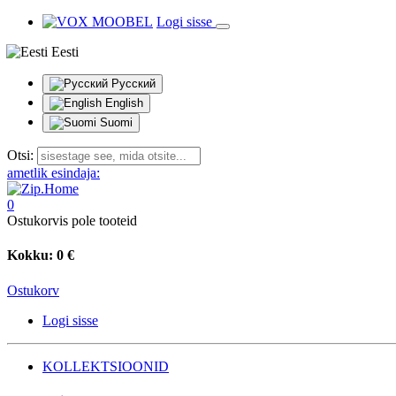
Logi sisse
Eesti
Русский
English
Suomi
Otsi:
ametlik esindaja:
0
Ostukorvis pole tooteid
Kokku:
0 €
Ostukorv
Logi sisse
KOLLEKTSIOONID