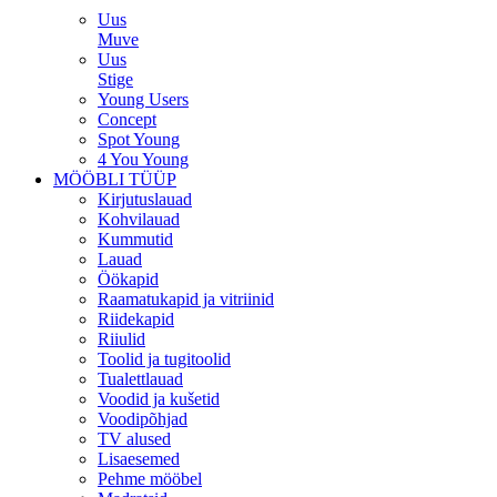
Uus
Muve
Uus
Stige
Young Users
Concept
Spot Young
4 You Young
MÖÖBLI TÜÜP
Kirjutuslauad
Kohvilauad
Kummutid
Lauad
Öökapid
Raamatukapid ja vitriinid
Riidekapid
Riiulid
Toolid ja tugitoolid
Tualettlauad
Voodid ja kušetid
Voodipõhjad
TV alused
Lisaesemed
Pehme mööbel