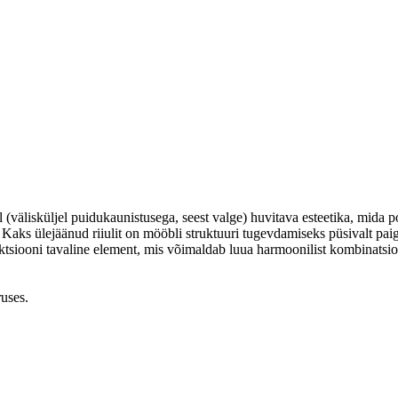
(välisküljel puidukaunistusega, seest valge) huvitava esteetika, mida 
.
Kaks ülejäänud riiulit on mööbli struktuuri tugevdamiseks püsivalt pai
ktsiooni tavaline element, mis võimaldab luua harmoonilist kombinatsio
uses.