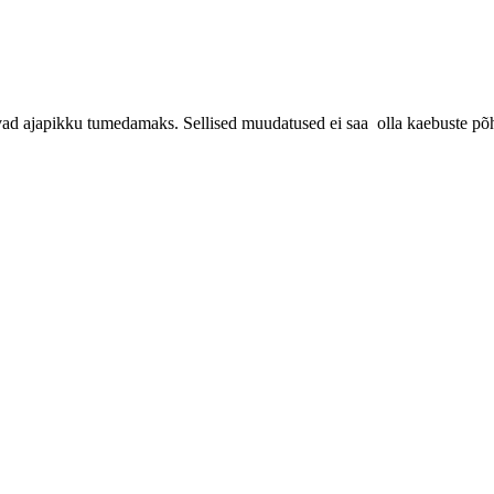
vad ajapikku tumedamaks.
Sellised muudatused ei saa olla kaebuste põ