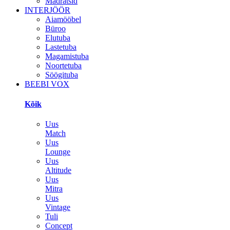
Madratsid
INTERJÖÖR
Aiamööbel
Büroo
Elutuba
Lastetuba
Magamistuba
Noortetuba
Söögituba
BEEBI VOX
Kõik
Uus
Match
Uus
Lounge
Uus
Altitude
Uus
Mitra
Uus
Vintage
Tuli
Concept