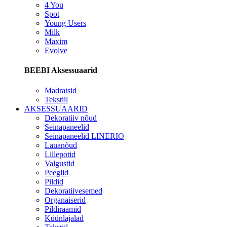
4 You
Spot
Young Users
Milk
Maxim
Evolve
BEEBI Aksessuaarid
Madratsid
Tekstiil
AKSESSUAARID
Dekoratiiv nõud
Seinapaneelid
Seinapaneelid LINERIO
Lauanõud
Lillepotid
Valgustid
Peeglid
Pildid
Dekoratiivesemed
Organaiserid
Pildiraamid
Küünlajalad