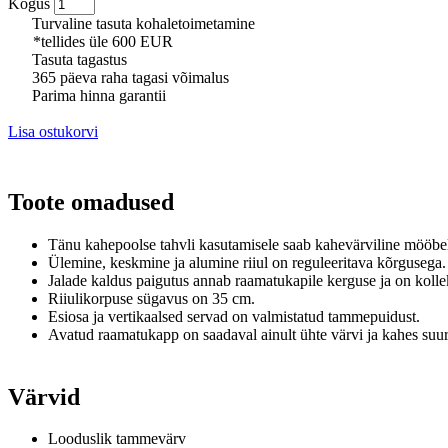
Kogus
Turvaline tasuta kohaletoimetamine
*tellides üle 600 EUR
Tasuta tagastus
365 päeva raha tagasi võimalus
Parima hinna garantii
Lisa ostukorvi
Toote omadused
Tänu kahepoolse tahvli kasutamisele saab kahevärviline mööbel 
Ülemine, keskmine ja alumine riiul on reguleeritava kõrgusega
Jalade kaldus paigutus annab raamatukapile kerguse ja on kolle
Riiulikorpuse sügavus on 35 cm.
Esiosa ja vertikaalsed servad on valmistatud tammepuidust.
Avatud raamatukapp on saadaval ainult ühte värvi ja kahes suur
Värvid
Looduslik tammevärv