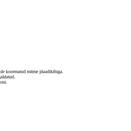
pole koormatud mitme plaadikihiga.
galdatud.
oni.