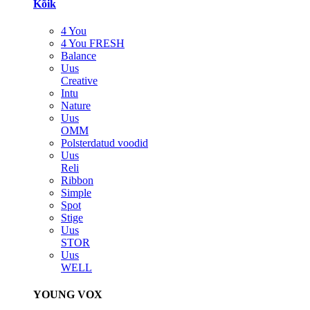
Kõik
4 You
4 You FRESH
Balance
Uus
Creative
Intu
Nature
Uus
OMM
Polsterdatud voodid
Uus
Reli
Ribbon
Simple
Spot
Stige
Uus
STOR
Uus
WELL
YOUNG VOX