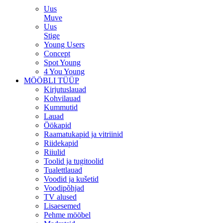
Uus
Muve
Uus
Stige
Young Users
Concept
Spot Young
4 You Young
MÖÖBLI TÜÜP
Kirjutuslauad
Kohvilauad
Kummutid
Lauad
Öökapid
Raamatukapid ja vitriinid
Riidekapid
Riiulid
Toolid ja tugitoolid
Tualettlauad
Voodid ja kušetid
Voodipõhjad
TV alused
Lisaesemed
Pehme mööbel