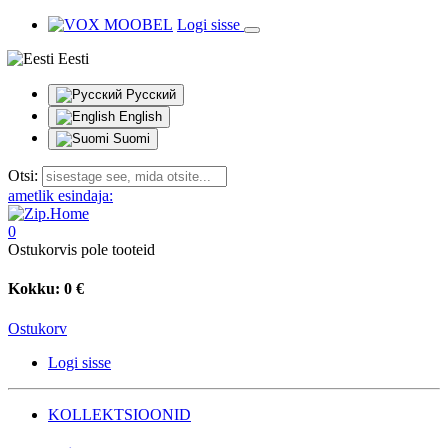
Logi sisse
Eesti
Русский
English
Suomi
Otsi:
ametlik esindaja:
0
Ostukorvis pole tooteid
Kokku:
0 €
Ostukorv
Logi sisse
KOLLEKTSIOONID