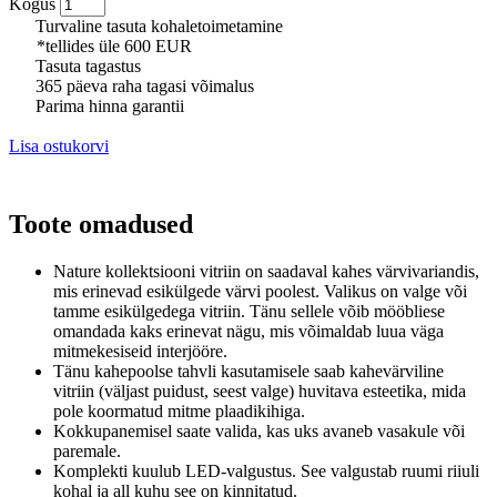
Kogus
Turvaline tasuta kohaletoimetamine
*tellides üle 600 EUR
Tasuta tagastus
365 päeva raha tagasi võimalus
Parima hinna garantii
Lisa ostukorvi
Toote omadused
Nature kollektsiooni vitriin on saadaval kahes värvivariandis,
mis erinevad esikülgede värvi poolest.
Valikus on valge või
tamme esikülgedega vitriin.
Tänu sellele võib mööbliese
omandada kaks erinevat nägu, mis võimaldab luua väga
mitmekesiseid interjööre.
Tänu kahepoolse tahvli kasutamisele saab kahevärviline
vitriin (väljast puidust, seest valge) huvitava esteetika, mida
pole koormatud mitme plaadikihiga.
Kokkupanemisel saate valida, kas uks avaneb vasakule või
paremale.
Komplekti kuulub LED-valgustus.
See valgustab ruumi riiuli
kohal ja all kuhu see on kinnitatud.