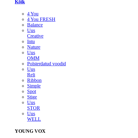
Kõik
4 You
4 You FRESH
Balance
Uus
Creative
Intu
Nature
Uus
OMM
Polsterdatud voodid
Uus
Reli
Ribbon
Simple
Spot
Stige
Uus
STOR
Uus
WELL
YOUNG VOX