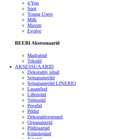
4 You
Spot
Young Users
Milk
Maxim
Evolve
BEEBI Aksessuaarid
Madratsid
Tekstiil
AKSESSUAARID
Dekoratiiv nõud
Seinapaneelid
Seinapaneelid LINERIO
Lauanõud
Lillepotid
Valgustid
Peeglid
Pildid
Dekoratiivesemed
Organaiserid
Pildiraamid
Küünlajalad