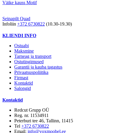
Väike kauss Motif
Seinapilt Quad
Infoliin
+372 6730822
(10.30-19.30)
KLIENDI INFO
Ostuabi
Maksmine
Tarneag ja transport
Ostutingimused
Garantii ja kauba tagastus
Privaatsuspoliitika
Firmast
Kontaktid
Salongid
Kontaktid
Redcut Grupp OÜ
Reg. nr. 11534911
Peterburi tee 46, Tallinn, 11415
Tel
+372 6730822
Email:
info@voxmoobel.ee