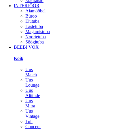
Madratsid
INTERJÖÖR
Aiamööbel
Büroo
Elutuba
Lastetuba
Magamistuba
Noortetuba
Söögituba
BEEBI VOX
Kõik
Uus
Match
Uus
Lounge
Uus
Altitude
Uus
Mitra
Uus
Vintage
Tuli
Concept