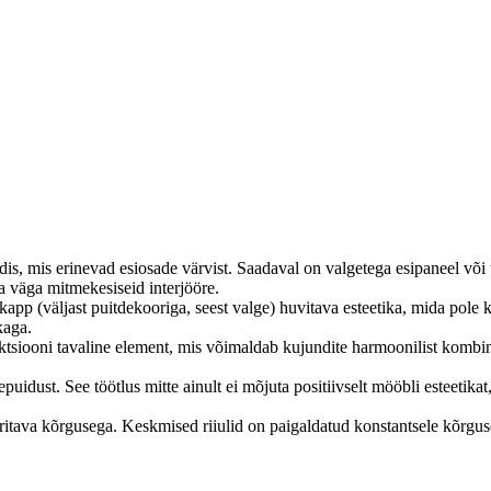
is, mis erinevad esiosade värvist.
Saadaval on valgetega esipaneel või
väga mitmekesiseid interjööre.
app (väljast puitdekooriga, seest valge) huvitava esteetika, mida pole
kaga.
ktsiooni tavaline element, mis võimaldab kujundite harmoonilist kombin
epuidust.
See töötlus mitte ainult ei mõjuta positiivselt mööbli esteeti
eritava kõrgusega.
Keskmised riiulid on paigaldatud konstantsele kõrgus