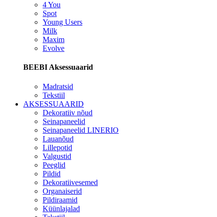
4 You
Spot
Young Users
Milk
Maxim
Evolve
BEEBI Aksessuaarid
Madratsid
Tekstiil
AKSESSUAARID
Dekoratiiv nõud
Seinapaneelid
Seinapaneelid LINERIO
Lauanõud
Lillepotid
Valgustid
Peeglid
Pildid
Dekoratiivesemed
Organaiserid
Pildiraamid
Küünlajalad