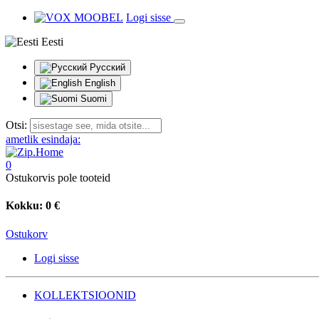
Logi sisse
Eesti
Русский
English
Suomi
Otsi:
ametlik esindaja:
0
Ostukorvis pole tooteid
Kokku:
0 €
Ostukorv
Logi sisse
KOLLEKTSIOONID