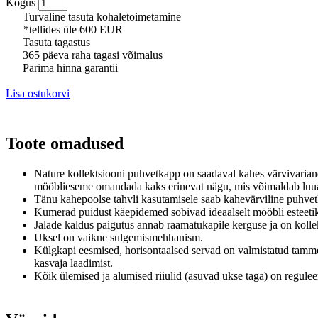
Kogus
Turvaline tasuta kohaletoimetamine
*tellides üle 600 EUR
Tasuta tagastus
365 päeva raha tagasi võimalus
Parima hinna garantii
Lisa ostukorvi
Toote omadused
Nature kollektsiooni puhvetkapp on saadaval kahes värvivariand
mööblieseme omandada kaks erinevat nägu, mis võimaldab luua 
Tänu kahepoolse tahvli kasutamisele saab kahevärviline puhvetk
Kumerad puidust käepidemed sobivad ideaalselt mööbli esteeti
Jalade kaldus paigutus annab raamatukapile kerguse ja on kolle
Uksel on vaikne sulgemismehhanism.
Külgkapi eesmised, horisontaalsed servad on valmistatud tamm
kasvaja laadimist.
Kõik ülemised ja alumised riiulid (asuvad ukse taga) on regule