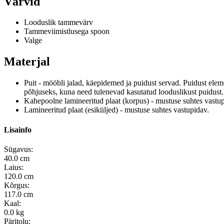
Värvid
Looduslik tammevärv
Tammeviimistlusega spoon
Valge
Materjal
Puit - mööbli jalad, käepidemed ja puidust servad.
Puidust elem
põhjuseks, kuna need tulenevad kasutatud looduslikust puidust.
Kahepoolne lamineeritud plaat (korpus) - mustuse suhtes vastup
Lamineeritud plaat (esiküljed) - mustuse suhtes vastupidav.
Lisainfo
Sügavus:
40.0 cm
Laius:
120.0 cm
Kõrgus:
117.0 cm
Kaal:
0.0 kg
Päritolu: