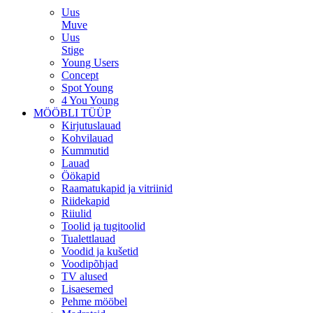
Uus
Muve
Uus
Stige
Young Users
Concept
Spot Young
4 You Young
MÖÖBLI TÜÜP
Kirjutuslauad
Kohvilauad
Kummutid
Lauad
Öökapid
Raamatukapid ja vitriinid
Riidekapid
Riiulid
Toolid ja tugitoolid
Tualettlauad
Voodid ja kušetid
Voodipõhjad
TV alused
Lisaesemed
Pehme mööbel