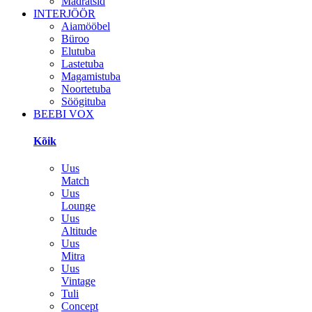
Madratsid
INTERJÖÖR
Aiamööbel
Büroo
Elutuba
Lastetuba
Magamistuba
Noortetuba
Söögituba
BEEBI VOX
Kõik
Uus
Match
Uus
Lounge
Uus
Altitude
Uus
Mitra
Uus
Vintage
Tuli
Concept