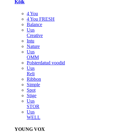
Kõik
4 You
4 You FRESH
Balance
Uus
Creative
Intu
Nature
Uus
OMM
Polsterdatud voodid
Uus
Reli
Ribbon
Simple
Spot
Stige
Uus
STOR
Uus
WELL
YOUNG VOX