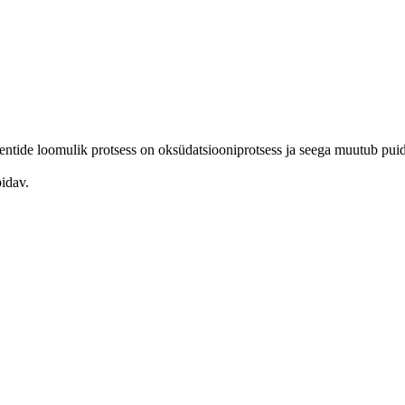
entide loomulik protsess on oksüdatsiooniprotsess ja seega muutub p
idav.