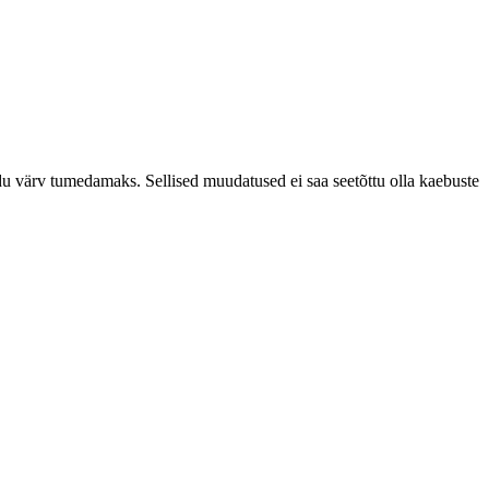
uidu värv tumedamaks.
Sellised muudatused ei saa seetõttu olla kaebuste