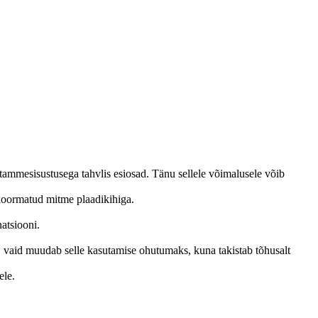
 tammesisustusega tahvlis esiosad.
Tänu sellele võimalusele võib
 koormatud mitme plaadikihiga.
atsiooni.
kat, vaid muudab selle kasutamise ohutumaks, kuna takistab tõhusalt
ele.